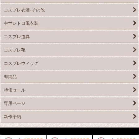
コスプレ衣装-その他
中世レトロ風衣装
コスプレ道具
コスプレ靴
コスプレウィッグ
即納品
特価セール
専用ページ
新作予約