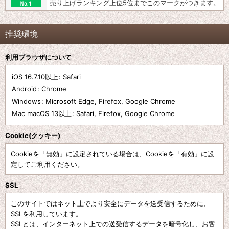
売り上げランキング上位5位までこのマークがつきます。
推奨環境
利用ブラウザについて
iOS 16.7.10以上
:
Safari
Android
:
Chrome
Windows
:
Microsoft Edge
,
Firefox
,
Google Chrome
Mac macOS 13以上
:
Safari
,
Firefox
,
Google Chrome
Cookie(クッキー)
Cookieを「無効」に設定されている場合は、Cookieを「有効」に設
定してご利用ください。
SSL
このサイトではネット上でより安全にデータを送受信するために、
SSLを利用しています。
SSLとは、インターネット上での送受信するデータを暗号化し、お客