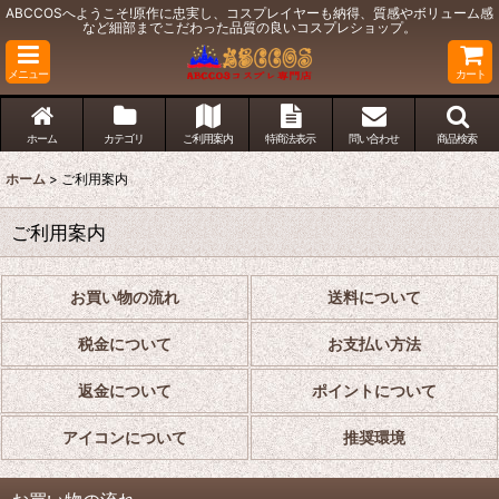
ABCCOSへようこそ!原作に忠実し、コスプレイヤーも納得、質感やボリューム感
など細部までこだわった品質の良いコスプレショップ。
メニュー
カート
ホーム
カテゴリ
ご利用案内
特商法表示
問い合わせ
商品検索
ホーム
>
ご利用案内
ご利用案内
お買い物の流れ
送料について
税金について
お支払い方法
返金について
ポイントについて
アイコンについて
推奨環境