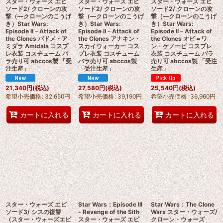
スター・ウォーズ エピ
スター・ウォーズ エピ
スター・ウォーズ エピ
ソード2/ クローンの攻
ソード2/ クローンの攻
ソード2/ クローンの攻
撃（―クローンのこうげ
撃（―クローンのこうげ
撃（―クローンのこうげ
き）Star Wars:
き）Star Wars:
き）Star Wars:
Episode II – Attack of
Episode II – Attack of
Episode II – Attack of
the Clones パドメ・ア
the Clones アナキン・
the Clones オビ＝ワ
ミダラ Amidala コスプ
スカイウォーカー コス
ン・ケノービ コスプレ
レ衣装 コスチューム バ
プレ衣装 コスチューム
衣装 コスチューム バラ
ラ売り可 abccos製 「受
バラ売り可 abccos製
売り可 abccos製 「受注
注生産」
「受注生産」
生産」
21,340
円
(税込)
27,580
円
(税込)
25,540
円
(税込)
希望小売価格
:
32,650
円
希望小売価格
:
39,190
円
希望小売価格
:
36,960
円
カートに入れる
カートに入れる
カートに入れる
スター・ウォーズ エピ
Star Wars：Episode III
Star Wars：The Clone
ソード3/ シスの復讐
- Revenge of the Sith
Wars スター・ウォーズ/
（スター・ウォーズエピ
スター・ウォーズ エピ
クローン・ウォーズ