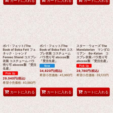
カートに入れる
カートに入れる
カートに入れる
ボバ・フェット/The
ボバ・フェット/The
スター・ウォーズ The
Book of Boba Fett フェ
Book of Boba Fett コス
Mandalorian マンダロ
ネック・シャンド
プレ衣装 コスチューム
リアン Bo-Katan コ
Fennec Shand コスプレ
バラ売り可 abccos製
スプレ衣装 バラ売り可
衣装 コスチューム バラ
「受注生産」
abccos製 「受注生産」
売り可 abccos製 「受注
生産」
34,820
円
(税込)
28,780
円
(税込)
希望小売価格
:
45,960
円
希望小売価格
:
39,120
円
29,040
円
(税込)
希望小売価格
:
40,980
円
カートに入れる
カートに入れる
カートに入れる