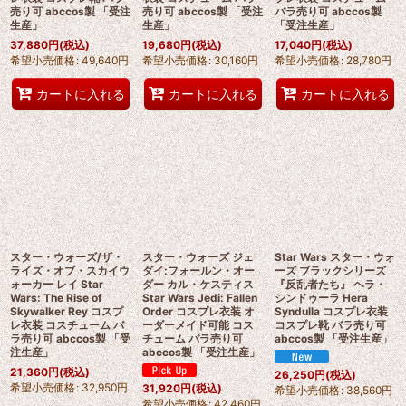
売り可 abccos製 「受注
売り可 abccos製 「受注
バラ売り可 abccos製
生産」
生産」
「受注生産」
37,880
円
(税込)
19,680
円
(税込)
17,040
円
(税込)
希望小売価格
:
49,640
円
希望小売価格
:
30,160
円
希望小売価格
:
28,780
円
カートに入れる
カートに入れる
カートに入れる
スター・ウォーズ/ザ・
スター・ウォーズ ジェ
Star Wars スター・ウォ
ライズ・オブ・スカイウ
ダイ:フォールン・オー
ーズ ブラックシリーズ
ォーカー レイ Star
ダー カル・ケスティス
『反乱者たち』 ヘラ・
Wars: The Rise of
Star Wars Jedi: Fallen
シンドゥーラ Hera
Skywalker Rey コスプ
Order コスプレ衣装 オ
Syndulla コスプレ衣装
レ衣装 コスチューム バ
ーダーメイド可能 コス
コスプレ靴 バラ売り可
ラ売り可 abccos製 「受
チューム バラ売り可
abccos製 「受注生産」
注生産」
abccos製 「受注生産」
21,360
円
(税込)
26,250
円
(税込)
希望小売価格
:
32,950
円
31,920
円
(税込)
希望小売価格
:
38,560
円
希望小売価格
:
42,460
円