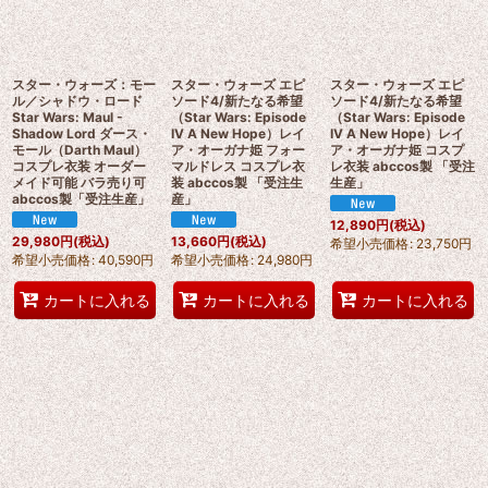
スター・ウォーズ：モー
スター・ウォーズ エピ
スター・ウォーズ エピ
ル／シャドウ・ロード
ソード4/新たなる希望
ソード4/新たなる希望
Star Wars: Maul -
（Star Wars: Episode
（Star Wars: Episode
Shadow Lord ダース・
IV A New Hope）レイ
IV A New Hope）レイ
モール（Darth Maul）
ア・オーガナ姫 フォー
ア・オーガナ姫 コスプ
コスプレ衣装 オーダー
マルドレス コスプレ衣
レ衣装 abccos製 「受注
メイド可能 バラ売り可
装 abccos製 「受注生
生産」
abccos製「受注生産」
産」
12,890
円
(税込)
29,980
円
(税込)
13,660
円
(税込)
希望小売価格
:
23,750
円
希望小売価格
:
40,590
円
希望小売価格
:
24,980
円
カートに入れる
カートに入れる
カートに入れる