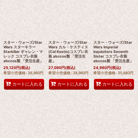
スター・ウォーズ/Star
スター・ウォーズ/Star
スター・ウォーズ/Star
Wars スターキラー
Wars カル・ケスティス
Wars Imperial
Starkiller ギャレン・マ
(Cal Kestis)コスプレ衣
Inquisitors Seventh
レック コスプレ衣装
装 abccos製 「受注生
Sister コスプレ衣装
abccos製 「受注生産」
産」
abccos製 「受注生産」
25,120
円
(税込)
27,090
円
(税込)
24,960
円
(税込)
希望小売価格
:
36,980
円
希望小売価格
:
38,960
円
希望小売価格
:
35,680
円
カートに入れる
カートに入れる
カートに入れる