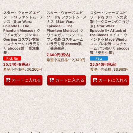
スター・ウォーズ エピ
スター・ウォーズ エピ
スター・ウォーズ エピ
ソード1/ ファントム・メ
ソード1/ ファントム・メ
ソード2/ クローンの攻
ナス（Star Wars:
ナス（Star Wars:
撃（―クローンのこうげ
Episode I – The
Episode I – The
き）Star Wars:
Phantom Menace）ク
Phantom Menace）ク
Episode II – Attack of
ワイ＝ガン・ジン Qui-
ワイ＝ガン・ジン コス
the Clones メイス・ウ
Gon jinn コスプレ衣装
プレ衣装 コスチューム
ィンドゥ Mace Windu
コスチューム バラ売り
バラ売り可 abccos製
コスプレ衣装 コスチュ
可 abccos製 「受注生
「受注生産」
ーム バラ売り可 abccos
産」
製 「受注生産」
7,660
円
(税込)
希望小売価格
:
12,340
円
25,540
円
(税込)
25,540
円
(税込)
希望小売価格
:
36,260
円
希望小売価格
:
36,960
円
カートに入れる
カートに入れる
カートに入れる