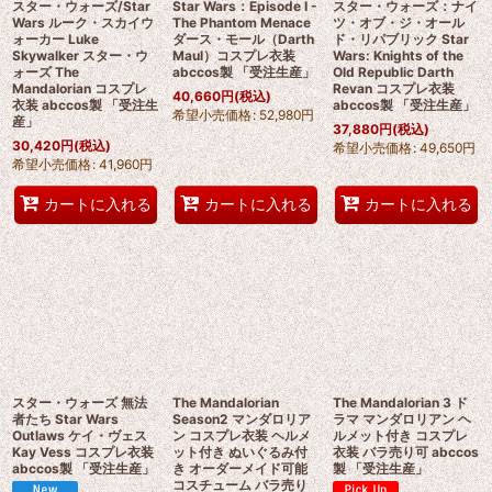
スター・ウォーズ/Star
Star Wars：Episode I -
スター・ウォーズ：ナイ
Wars ルーク・スカイウ
The Phantom Menace
ツ・オブ・ジ・オール
ォーカー Luke
ダース・モール（Darth
ド・リパブリック Star
Skywalker スター・ウ
Maul）コスプレ衣装
Wars: Knights of the
ォーズ The
abccos製 「受注生産」
Old Republic Darth
Mandalorian コスプレ
Revan コスプレ衣装
40,660
円
(税込)
衣装 abccos製 「受注生
abccos製 「受注生産」
希望小売価格
:
52,980
円
産」
37,880
円
(税込)
30,420
円
(税込)
希望小売価格
:
49,650
円
希望小売価格
:
41,960
円
カートに入れる
カートに入れる
カートに入れる
スター・ウォーズ 無法
The Mandalorian
The Mandalorian 3 ド
者たち Star Wars
Season2 マンダロリア
ラマ マンダロリアン ヘ
Outlaws ケイ・ヴェス
ン コスプレ衣装 ヘルメ
ルメット付き コスプレ
Kay Vess コスプレ衣装
ット付き ぬいぐるみ付
衣装 バラ売り可 abccos
abccos製 「受注生産」
き オーダーメイド可能
製 「受注生産」
コスチューム バラ売り