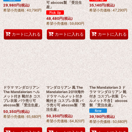
可 abccos製 「受注生
29,980
円
(税込)
35,140
円
(税込)
産」
希望小売価格
:
40,790
円
希望小売価格
:
47,290
円
48,480
円
(税込)
希望小売価格
:
59,690
円
カートに入れる
カートに入れる
カートに入れる
ドラマ マンダロリアン
マンダロリアン 風 The
The Mandalorian 3 ド
The Mandalorian ヘル
Mandalorian 2019海外
ラマ マンダロリアン 靴
メット付き 靴付き コス
ドラマ ヘルメット付き
付き コスプレ衣装 【ヘ
プレ衣装 バラ売り可
靴付き コスプレ衣装 バ
ルメット不含】 abccos
abccos製 「受注生産」
ラ売り可 abccos製 「受
製 「受注生産」
注生産」
50,350
円
(税込)
50,350
円
(税込)
希望小売価格
:
65,680
円
39,190
円
(税込)
希望小売価格
:
64,820
円
希望小売価格
:
50,680
円