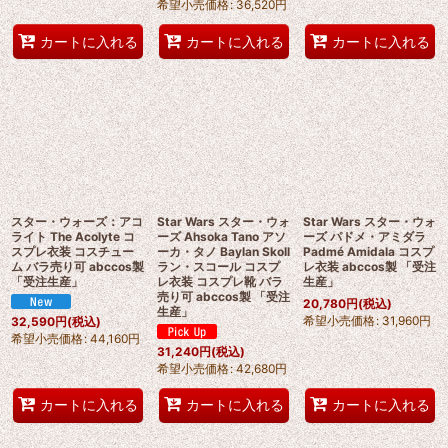
希望小売価格
:
36,520
円
カートに入れる
カートに入れる
カートに入れる
スター・ウォーズ：アコ
Star Wars スター・ウォ
Star Wars スター・ウォ
ライト The Acolyte コ
ーズ Ahsoka Tano アソ
ーズ パドメ・アミダラ
スプレ衣装 コスチュー
ーカ・タノ Baylan Skoll
Padmé Amidala コスプ
ム バラ売り可 abccos製
ラン・スコール コスプ
レ衣装 abccos製 「受注
「受注生産」
レ衣装 コスプレ靴 バラ
生産」
売り可 abccos製 「受注
20,780
円
(税込)
生産」
希望小売価格
:
31,960
円
32,590
円
(税込)
希望小売価格
:
44,160
円
31,240
円
(税込)
希望小売価格
:
42,680
円
カートに入れる
カートに入れる
カートに入れる