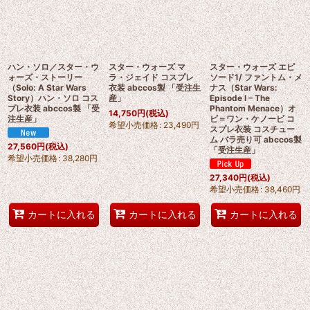
ハン・ソロ／スター・ウ
スター・ウォーズ マ
スター・ウォーズ エピ
ォーズ・ストーリー
ラ・ジェイド コスプレ
ソード1/ ファントム・メ
（Solo: A Star Wars
衣装 abccos製 「受注生
ナス（Star Wars:
Story）ハン・ソロ コス
産」
Episode I – The
プレ衣装 abccos製 「受
Phantom Menace）オ
14,750
円
(税込)
注生産」
ビ＝ワン・ケノービ コ
希望小売価格
:
23,490
円
スプレ衣装 コスチュー
ム バラ売り可 abccos製
27,560
円
(税込)
「受注生産」
希望小売価格
:
38,280
円
27,340
円
(税込)
希望小売価格
:
38,460
円
カートに入れる
カートに入れる
カートに入れる