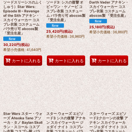
ソードスリーシスのふく
ソード3: シスの復讐 オ
Darth Vader アナキン・
しゅう）Star Wars:
ビ＝ワン・ケノービ コ
スカイウォーカー コス
Episode III – Revenge
スプレ衣装 コスチュー
プレ衣装 コスチューム
of the Sith アナキン・
ム バラ売り可 abccos製
abccos製 「受注生産」
スカイウォーカー コス
「受注生産」
プレ衣装 コスチューム
25,180
円
(税込)
バラ売り可 abccos製
25,420
円
(税込)
希望小売価格
:
36,860
円
「受注生産」
希望小売価格
:
36,960
円
30,220
円
(税込)
希望小売価格
:
41,640
円
カートに入れる
カートに入れる
カートに入れる
Star Wars スター・ウォ
スター ウォーズ エピソ
スター ウォーズ エピソ
ーズ Ahsoka Tano アソ
ード3 シスの復讐 アナキ
ード2クローンの攻撃 ア
ーカ・タノ Baylan Skoll
ン スカイウォーカー ジ
ナキン スカイウォーカ
ラン・スコール コスプ
ェダイ ナイト コスプレ
ー ジェダイ ナイト コス
レ衣装 コスプレ靴 バラ
衣装 コスチューム バラ
プレ衣装 コスチューム