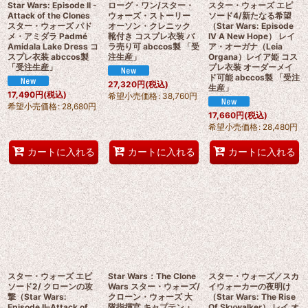
Star Wars: Episode II -
ローグ・ワン/スター・
スター・ウォーズ エピ
Attack of the Clones
ウォーズ・ストーリー
ソード4/新たなる希望
スター・ウォーズ パド
オーソン・クレニック
（Star Wars: Episode
メ・アミダラ Padmé
靴付き コスプレ衣装 バ
IV A New Hope） レイ
Amidala Lake Dress コ
ラ売り可 abccos製 「受
ア・オーガナ（Leia
スプレ衣装 abccos製
注生産」
Organa）レイア姫 コス
「受注生産」
プレ衣装 オーダーメイ
ド可能 abccos製 「受注
27,320
円
(税込)
生産」
17,490
円
(税込)
希望小売価格
:
38,760
円
希望小売価格
:
28,680
円
17,660
円
(税込)
希望小売価格
:
28,480
円
カートに入れる
カートに入れる
カートに入れる
スター・ウォーズ エピ
Star Wars：The Clone
スター・ウォーズ／スカ
ソード2/ クローンの攻
Wars スター・ウォーズ/
イウォーカーの夜明け
撃（Star Wars:
クローン・ウォーズ 大
（Star Wars: The Rise
Episode II–Attack of
隊指揮官 キャプテン・
Of Skywalker） レイ オ