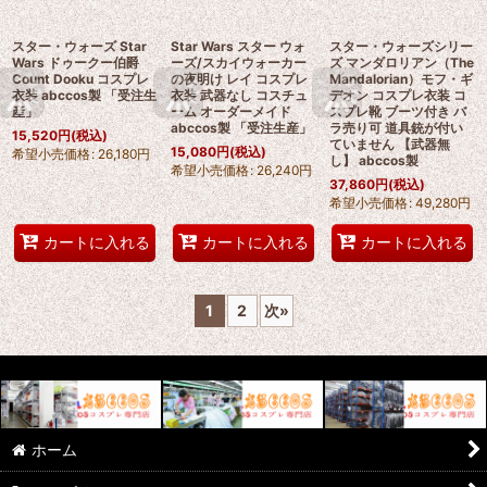
スター・ウォーズ Star
Star Wars スター ウォ
スター・ウォーズシリー
Wars ドゥークー伯爵
ーズ/スカイウォーカー
ズ マンダロリアン（The
Count Dooku コスプレ
の夜明け レイ コスプレ
Mandalorian）モフ・ギ
衣装 abccos製 「受注生
衣装 武器なし コスチュ
デオン コスプレ衣装 コ
産」
ーム オーダーメイド
スプレ靴 ブーツ付き バ
abccos製 「受注生産」
ラ売り可 道具銃が付い
15,520
円
(税込)
ていません 【武器無
15,080
円
(税込)
希望小売価格
:
26,180
円
し】 abccos製
希望小売価格
:
26,240
円
37,860
円
(税込)
希望小売価格
:
49,280
円
カートに入れる
カートに入れる
カートに入れる
1
2
次
»
ホーム