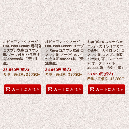
オビ＝ワン・ケノービ
オビ＝ワン・ケノービ
Star Wars スター ウォ
Obi-Wan Kenobi 尋問官
Obi-Wan Kenobi リーヴ
ーズ/スカイウォーカー
コスプレ衣装 コスプレ
ァ Reva コスプレ衣装 コ
の夜明け カイロ レン コ
靴 ブーツ付き バラ売り
スプレ靴 ブーツ付き バ
スプレ靴 コスプレ衣装
可 abccos製 「受注生
ラ売り可 abccos製 「受
バラ売り可 コスチュー
産」
注生産」
ム オーダーメイド
abccos製 「受注生産」
28,560
円
(税込)
24,960
円
(税込)
33,560
円
(税込)
希望小売価格
:
39,780
円
希望小売価格
:
35,780
円
希望小売価格
:
45,280
円
カートに入れる
カートに入れる
カートに入れる