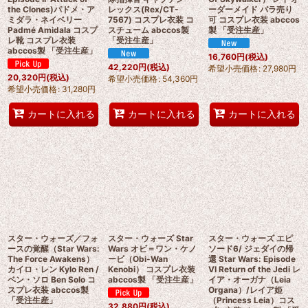
the Clones)パドメ・ア
レックス(Rex/CT-
ーダーメイド バラ売り
ミダラ・ネイベリー
7567) コスプレ衣装 コ
可 コスプレ衣装 abccos
Padmé Amidala コスプ
スチューム abccos製
製 「受注生産」
レ靴 コスプレ衣装
「受注生産」
abccos製 「受注生産」
16,760
円
(税込)
42,220
円
(税込)
希望小売価格
:
27,980
円
20,320
円
(税込)
希望小売価格
:
54,360
円
希望小売価格
:
31,280
円
カートに入れる
カートに入れる
カートに入れる
スター・ウォーズ／フォ
スター・ウォーズ Star
スター・ウォーズ エピ
ースの覚醒（Star Wars:
Wars オビ＝ワン・ケノ
ソード6/ ジェダイの帰
The Force Awakens）
ービ（Obi-Wan
還 Star Wars: Episode
カイロ・レン Kylo Ren /
Kenobi） コスプレ衣装
VI Return of the Jedi レ
ベン・ソロ Ben Solo コ
abccos製 「受注生産」
イア・オーガナ（Leia
スプレ衣装 abccos製
Organa）/レイア姫
「受注生産」
（Princess Leia）コス
32,880
円
(税込)