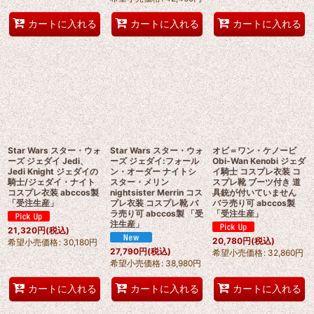
カートに入れる
カートに入れる
カートに入れる
Star Wars スター・ウォ
Star Wars スター・ウォ
オビ＝ワン・ケノービ
ーズ ジェダイ Jedi、
ーズ ジェダイ:フォール
Obi-Wan Kenobi ジェダ
Jedi Knight ジェダイの
ン・オーダー ナイトシ
イ騎士 コスプレ衣装 コ
騎士/ジェダイ・ナイト
スター・メリン
スプレ靴 ブーツ付き 道
コスプレ衣装 abccos製
nightsister Merrin コス
具銃が付いていません
「受注生産」
プレ衣装 コスプレ靴 バ
バラ売り可 abccos製
ラ売り可 abccos製 「受
「受注生産」
注生産」
21,320
円
(税込)
20,780
円
(税込)
希望小売価格
:
30,180
円
27,790
円
(税込)
希望小売価格
:
32,860
円
希望小売価格
:
38,980
円
カートに入れる
カートに入れる
カートに入れる