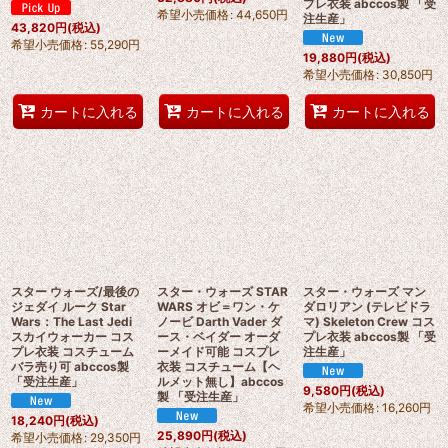
プレ衣装 abccos製 「受
希望小売価格
:
44,650
円
注生産」
43,820
円
(税込)
希望小売価格
:
55,290
円
19,880
円
(税込)
希望小売価格
:
30,850
円
カートに入れる
カートに入れる
カートに入れる
スター ウォーズ/最後の
スター・ウォーズ STAR
スター・ウォーズ マン
ジェダイ ルーク Star
WARS オビ＝ワン・ケ
ダロリアン (テレビドラ
Wars：The Last Jedi
ノービ Darth Vader ダ
マ) Skeleton Crew コス
スカイウォーカー コス
ース・ベイダー オーダ
プレ衣装 abccos製 「受
プレ衣装 コスチューム
ーメイド可能 コスプレ
注生産」
バラ売り可 abccos製
衣装 コスチューム【ヘ
「受注生産」
ルメット無し】abccos
9,580
円
(税込)
製 「受注生産」
希望小売価格
:
16,260
円
18,240
円
(税込)
25,890
円
(税込)
希望小売価格
:
29,350
円