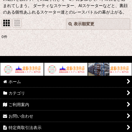
まれてしまう。 ダーティなスケーター、AIスケーターなどと、裏顔
のある個性あふれるスケーター達とのレースバトルの幕が上がる。
表示順変更
閉じる
0
件
表示数
:
並び順
:
絞り込む
ホーム
カテゴリ
ご利用案内
お問い合わせ
特定商取引法表示