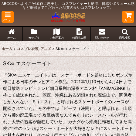
ABCCOSへようこそ!原作に忠実し、コスプレイヤーも納得、質感やボリューム感
など細部までこだわった品質の良いコスプレショップ。
メニュー
カート
ホーム
カテゴリ
ご利用案内
特商法表示
問い合わせ
商品検索
ホーム
>
コスプレ衣装-アニメ
>
SK∞ エスケーエイト
SK∞ エスケーエイト
『SK∞ エスケーエイト』は、スケートボードを題材にしたボンズ制
作による日本のテレビアニメ作品。2021年1月10日から4月4日まで
朝日放送テレビ・テレビ朝日系列の深夜アニメ枠『ANiMAZiNG!!!』
枠にて放送された。 深夜、沖縄にある閉鎖された廃鉱山で、関係者
しか入れない「S（エス）」と呼ばれるスケートボードのレースが
開催されていた。 その中では「ビーフ（決闘）」と呼ばれる、山頂
から麓の廃工場まで 攻撃妨害なんでもありのレースバトルが行わ
れ、大勢の観客が熱狂していた。 カナダから沖縄に転校してきた高
校2年生のランガはスケートボードが大好きなレキにスケートボード
の魅力を教わり、その成り行きで「S」に参加してバトルに巻き込