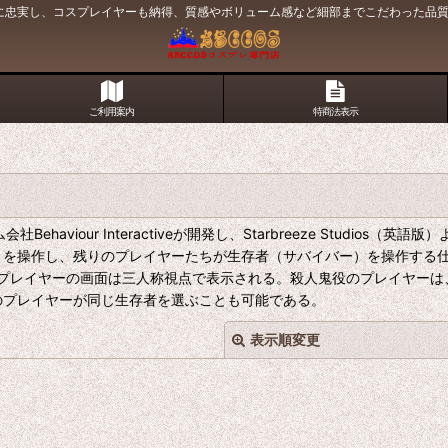
原作に忠実し、コスプレイヤーも納得、質感やボリューム感など細部までこだわった品
ご利用案内
特商法表示
会社Behaviour Interactiveが開発し、Starbreeze Stu
）を操作し、残りのプレイヤーたちが生存者（サバイバー）を操作する仕
プレイヤーの画面は三人称視点で表示される。殺人鬼役のプレイヤーは
のプレイヤーが同じ生存者を選ぶことも可能である。
表示順変更