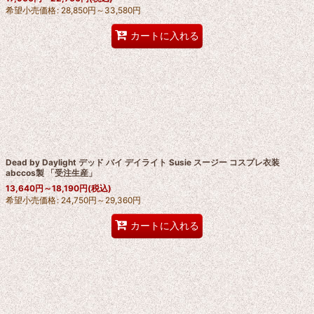
希望小売価格
:
28,850
円
～33,580
円
カートに入れる
Dead by Daylight デッド バイ デイライト Susie スージー コスプレ衣装
abccos製 「受注生産」
13,640
円
～18,190
円
(税込)
希望小売価格
:
24,750
円
～29,360
円
カートに入れる