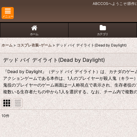
ABCCOSへようこそ!
メニュー
ホーム
カテゴリ
ホーム
>
コスプレ衣装-ゲーム
>
デッド バイ デイライト(Dead by Daylight)
デッド バイ デイライト(Dead by Daylight)
『Dead by Daylight』（デッド バイ デイライト）は、カナダのゲーム
アクションゲームである本作は、1人のプレイヤーが殺人鬼（キラー
鬼役のプレイヤーのゲーム画面は一人称視点で表示され、生存者役の
複数いる生存者たちの中から1人を選択する。なお、チーム内で複数
10
件
表示数
: