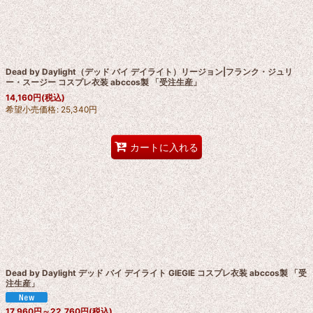
絞り込む
Dead by Daylight（デッド バイ デイライト）リージョン|フランク・ジュリ
ー・スージー コスプレ衣装 abccos製 「受注生産」
14,160
円
(税込)
希望小売価格
:
25,340
円
カートに入れる
Dead by Daylight デッド バイ デイライト GIEGIE コスプレ衣装 abccos製 「受
注生産」
17,960
円
～22,760
円
(税込)