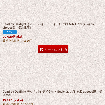
並び順
:
Dead by Daylight（デッド バイ デイライト）ミナ/ MiNA コスプレ衣装
abccos製「受注生産」
20,620
円
(税込)
希望小売価格
:
31,580
円
カートに入れる
Dead by Daylight デッド バイ デイライト Susie コスプレ衣装 abccos製 「受
注生産」
15,820
円
(税込)
希望小売価格
:
26,560
円