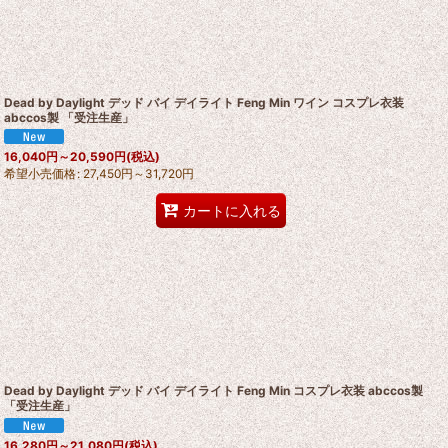
Dead by Daylight デッド バイ デイライト Feng Min ワイン コスプレ衣装
abccos製 「受注生産」
16,040
円
～20,590
円
(税込)
希望小売価格
:
27,450
円
～31,720
円
カートに入れる
Dead by Daylight デッド バイ デイライト Feng Min コスプレ衣装 abccos製
「受注生産」
16,280
円
～21,080
円
(税込)