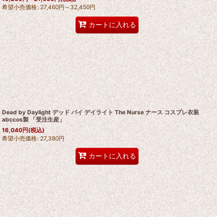
希望小売価格
:
27,460
円
～32,450
円
カートに入れる
Dead by Daylight デッド バイ デイライト The Nurse ナース コスプレ衣装
abccos製 「受注生産」
16,040
円
(税込)
希望小売価格
:
27,380
円
カートに入れる