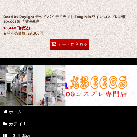
Dead by Daylight デッド バイ デイライト Feng Min ワイン コスプレ衣装
abccos製 「受注生産」
18,440
円
(税込)
希望小売価格
:
29,360
円
カートに入れる
ホーム
カテゴリ
ご利用案内