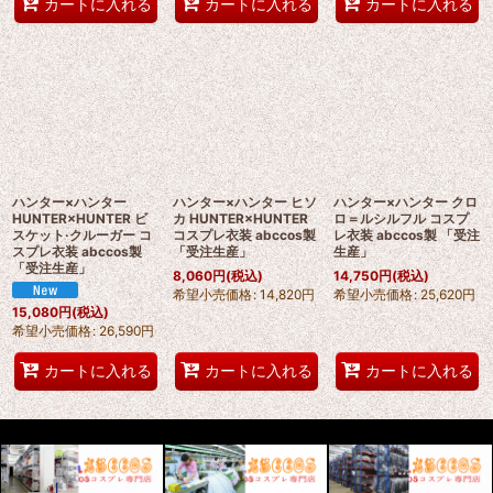
カートに入れる
カートに入れる
カートに入れる
ハンター×ハンター
ハンター×ハンター ヒソ
ハンター×ハンター クロ
HUNTER×HUNTER ビ
カ HUNTER×HUNTER
ロ＝ルシルフル コスプ
スケット·クルーガー コ
コスプレ衣装 abccos製
レ衣装 abccos製 「受注
スプレ衣装 abccos製
「受注生産」
生産」
「受注生産」
8,060
円
(税込)
14,750
円
(税込)
希望小売価格
:
14,820
円
希望小売価格
:
25,620
円
15,080
円
(税込)
希望小売価格
:
26,590
円
カートに入れる
カートに入れる
カートに入れる