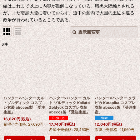
編はこれまで以上に内容が難解になっている。暗黒大陸編とされる
が、まだ暗黒大陸に着いておらず、道中の船内で大国の王位を巡る
政争が行われているところである。
表示順変更
閉じる
6
件
表示数
:
並び順
:
絞り込む
ハンター×ハンター カル
ハンター×ハンター カル
ハンター×ハンター クラ
トゾルディック コスプ
ト ゾルディック Kalluto
ピカ Kurapika コスプレ
レ衣装 abccos製 「受注
Zoldyck コスプレ衣装
衣装 abccos製 「受注生
生産」
abccos製 「受注生産」
産」
16,820
円
(税込)
希望小売価格
:
27,690
円
17,740
円
(税込)
12,040
円
(税込)
希望小売価格
:
28,460
円
希望小売価格
:
21,960
円