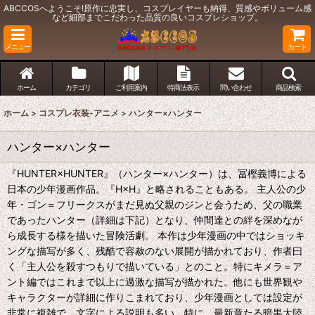
ABCCOSへようこそ!原作に忠実し、コスプレイヤーも納得、質感やボリューム感
など細部までこだわった品質の良いコスプレショップ。
メニュー
カート
ホーム
カテゴリ
ご利用案内
特商法表示
問い合わせ
商品検索
ホーム
>
コスプレ衣装-アニメ
>
ハンター×ハンター
ハンター×ハンター
『HUNTER×HUNTER』（ハンター×ハンター）は、冨樫義博による
日本の少年漫画作品。『H×H』と略されることもある。 主人公の少
年・ゴン＝フリークスがまだ見ぬ父親のジンと会うため、父の職業
であったハンター（詳細は下記）となり、仲間達との絆を深めなが
ら成長する様を描いた冒険活劇。 本作は少年漫画の中ではショッキ
ングな描写が多く、残酷で容赦のない展開が描かれており、作者曰
く「主人公を殺すつもりで描いている」とのこと。特にキメラ＝ア
ント編ではこれまで以上に過激な描写が描かれた。他にも世界観や
キャラクターが詳細に作りこまれており、少年漫画としては設定が
非常に複雑で、文字による説明も多い。特に、最新章たる暗黒大陸