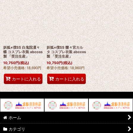
妖狐×僕SS 白鬼院凜々
妖狐×僕SS 髏々宮カル
蝶 コスプレ衣装 abccos
タ コスプレ衣装 abccos
製 「受注生産」
製 「受注生産」
10,750
円
(税込)
10,750
円
(税込)
希望小売価格
:
18,690
円
希望小売価格
:
18,960
円
カートに入れる
カートに入れる
ホーム
カテゴリ