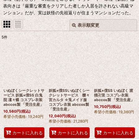
表向きは『厳重な審査をクリアした者しか入居を許されない高級マ
ンション』だが、実は妖怪の先祖返りが住まうマンションだった。
表示順変更
閉じる
5
件
表示数
:
並び順
:
絞り込む
いぬぼくシークレットサ
妖狐×僕SSいぬぼくシー
妖狐×僕SS いぬぼく 渡
ービス 妖狐×僕SS 白鬼
クレットサービス 髏々
狸卍里 コスプレ衣装
院 凜々蝶 コスプレ衣装
宮カルタ ☆兎メイド服
abccos製 「受注生産」
abccos製 「受注生産」
コスプレ衣装 abccos製
10,750
円
(税込)
「受注生産」
10,560
円
(税込)
希望小売価格
:
19,360
円
12,040
円
(税込)
希望小売価格
:
19,240
円
希望小売価格
:
21,280
円
カートに入れる
カートに入れる
カートに入れる