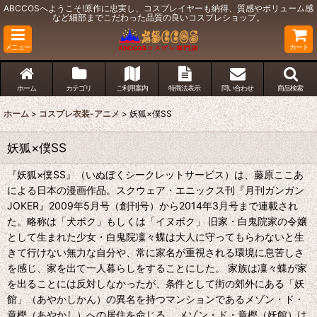
ABCCOSへようこそ!原作に忠実し、コスプレイヤーも納得、質感やボリューム感
など細部までこだわった品質の良いコスプレショップ。
メニュー
カート
ホーム
カテゴリ
ご利用案内
特商法表示
問い合わせ
商品検索
ホーム
>
コスプレ衣装-アニメ
>
妖狐×僕SS
妖狐×僕SS
『妖狐×僕SS』（いぬぼくシークレットサービス）は、藤原ここあ
による日本の漫画作品。スクウェア・エニックス刊『月刊ガンガン
JOKER』2009年5月号（創刊号）から2014年3月号まで連載され
た。略称は「犬ボク」もしくは「イヌボク」 旧家・白鬼院家の令嬢
として生まれた少女・白鬼院凜々蝶は大人に守ってもらわないと生
きて行けない無力な自分や、常に家名が重視される環境に息苦しさ
を感じ、家を出て一人暮らしをすることにした。 家族は凜々蝶が家
を出ることには反対しなかったが、条件として街の郊外にある「妖
館」（あやかしかん）の異名を持つマンションであるメゾン・ド・
章樫（あやかし）への居住を命じる。 メゾン・ド・章樫（妖館）は