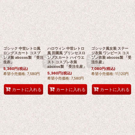
ゴシック 中世レトロ風
ハロウィン 中世レトロ
ゴシック風女装 ステー
ロングスカート コスプ
風 田園風 プリンセスロ
ジ衣装 ワンピース コス
レ衣装 abccos製 「受注
ングスカート ハイウエ
プレ衣装 abccos製 「受
生産」
スト コスプレ衣装
注生産」
abccos製 「受注生産」
5,360
円
(税込)
7,080
円
(税込)
5,360
円
(税込)
希望小売価格
:
7,580
円
希望小売価格
:
11,120
円
希望小売価格
:
7,580
円
カートに入れる
カートに入れる
カートに入れる