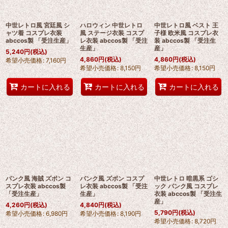
中世レトロ風 宮廷風 シ
ハロウィン 中世レトロ
中世レトロ風 ベスト 王
ャツ着 コスプレ衣装
風 ステージ衣装 コスプ
子様 欧米風 コスプレ衣
abccos製 「受注生産」
レ衣装 abccos製 「受注
装 abccos製 「受注生
生産」
産」
5,240
円
(税込)
4,860
円
(税込)
4,860
円
(税込)
希望小売価格
:
7,160
円
希望小売価格
:
8,150
円
希望小売価格
:
8,150
円
カートに入れる
カートに入れる
カートに入れる
パンク風 海賊 ズボン コ
パンク風 ズボン コスプ
中世レトロ 暗黒系 ゴシ
スプレ衣装 abccos製
レ衣装 abccos製 「受注
ック パンク風 コスプレ
「受注生産」
生産」
衣装 abccos製 「受注生
産」
4,260
円
(税込)
4,840
円
(税込)
5,790
円
(税込)
希望小売価格
:
6,980
円
希望小売価格
:
8,190
円
希望小売価格
:
8,720
円