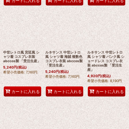
カートに入れる
カートに入れる
カートに入れる
中世レトロ風 宮廷風 シ
ルネサンス 中世レトロ
ルネサンス 中世レトロ
ャツ着 コスプレ衣装
風 シャツ着 海賊 複数色
風 シャツ着 パンク風 シ
abccos製 「受注生産」
コスプレ衣装 abccos製
ョードレス コスプレ衣
「受注生産」
装 abccos製 「受注生
5,240
円
(税込)
産」
5,240
円
(税込)
希望小売価格
:
7,160
円
4,920
円
(税込)
希望小売価格
:
7,160
円
希望小売価格
:
8,190
円
カートに入れる
カートに入れる
カートに入れる