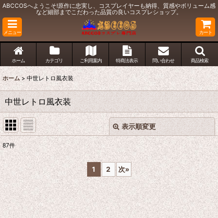
ABCCOSへようこそ!原作に忠実し、コスプレイヤーも納得、質感やボリューム感
など細部までこだわった品質の良いコスプレショップ。
メニュー
カート
ホーム
カテゴリ
ご利用案内
特商法表示
問い合わせ
商品検索
ホーム
>
中世レトロ風衣装
中世レトロ風衣装
表示順変更
閉じる
87
件
表示数
:
1
2
次
»
並び順
:
絞り込む