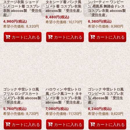
ステージ衣装 ショード
タキシード着 パンク風
ンパーティー ワンピー
レス コート着 コスプレ
コート着 コスプレ衣装
ス 暗黒系 舞踏会ドレス
衣装 abccos製 「受注生
abccos製 「受注生産」
コスプレ衣装 abccos製
産」
「受注生産」
6,480
円
(税込)
4,960
円
(税込)
6,360
円
(税込)
希望小売価格
:
10,170
円
希望小売価格
:
8,320
円
希望小売価格
:
9,980
円
カートに入れる
カートに入れる
カートに入れる
ゴシック 中世レトロ風
ハロウィン 中世レトロ
ゴシック 中世レトロ風
フリル ロングスカート
風 パンク風コート タキ
ワンピース コスプレ衣
コスプレ衣装 abccos製
シード着 コスプレ衣装
装 abccos製 「受注生
「受注生産」
abccos製 「受注生産」
産」
5,760
円
(税込)
7,080
円
(税込)
6,240
円
(税込)
希望小売価格
:
8,720
円
希望小売価格
:
11,120
円
希望小売価格
:
9,620
円
カートに入れる
カートに入れる
カートに入れる