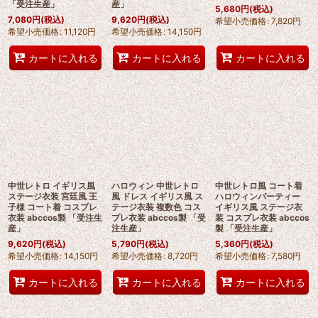
「受注生産」
産」
5,680
円
(税込)
7,080
円
(税込)
9,620
円
(税込)
希望小売価格
:
7,820
円
希望小売価格
:
11,120
円
希望小売価格
:
14,150
円
カートに入れる
カートに入れる
カートに入れる
中世レトロ イギリス風
ハロウィン 中世レトロ
中世レトロ風 コート着
ステージ衣装 宮廷風 王
風 ドレス イギリス風 ス
ハロウィンパーティー
子様 コート着 コスプレ
テージ衣装 複数色 コス
イギリス風 ステージ衣
衣装 abccos製 「受注生
プレ衣装 abccos製 「受
装 コスプレ衣装 abccos
産」
注生産」
製 「受注生産」
9,620
円
(税込)
5,790
円
(税込)
5,360
円
(税込)
希望小売価格
:
14,150
円
希望小売価格
:
8,720
円
希望小売価格
:
7,580
円
カートに入れる
カートに入れる
カートに入れる