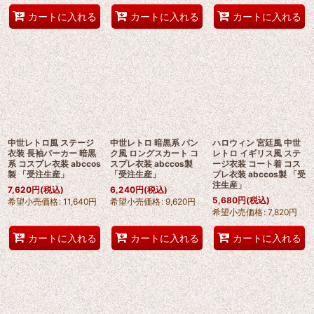
カートに入れる
カートに入れる
カートに入れる
中世レトロ風 ステージ
中世レトロ 暗黒系 パン
ハロウィン 宮廷風 中世
衣装 長袖パーカー 暗黒
ク風 ロングスカート コ
レトロ イギリス風 ステ
系 コスプレ衣装 abccos
スプレ衣装 abccos製
ージ衣装 コート着 コス
製 「受注生産」
「受注生産」
プレ衣装 abccos製 「受
注生産」
7,620
円
(税込)
6,240
円
(税込)
5,680
円
(税込)
希望小売価格
:
11,640
円
希望小売価格
:
9,620
円
希望小売価格
:
7,820
円
カートに入れる
カートに入れる
カートに入れる