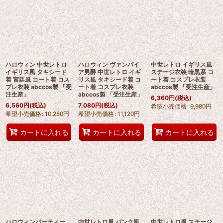
ハロウィン 中世レトロ
ハロウィン ヴァンパイ
中世レトロ イギリス風
イギリス風 タキシード
ア男爵 中世レトロ イギ
ステージ衣装 暗黒系 コ
着 宮廷風 コート着 コス
リス風 タキシード着 コ
ート着 コスプレ衣装
プレ衣装 abccos製 「受
ート着 コスプレ衣装
abccos製 「受注生産」
注生産」
abccos製 「受注生産」
6,360
円
(税込)
6,560
円
(税込)
7,080
円
(税込)
希望小売価格
:
9,980
円
希望小売価格
:
10,280
円
希望小売価格
:
11,120
円
カートに入れる
カートに入れる
カートに入れる
ハロウィンパーティー
中世レトロ風 パンク風
中世レトロ風 ステージ