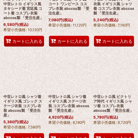
中世レトロ イギリス風
コート ワンピース コス
衣装 イギリス風 シャツ
タキシード着 宮廷風 コ
プレ衣装 abccos製 「受
着 コスプレ衣装 abccos
ート着 コスプレ衣装
注生産」
製 「受注生産」
abccos製 「受注生産」
7,080
円
(税込)
5,240
円
(税込)
6,580
円
(税込)
希望小売価格
:
11,120
円
希望小売価格
:
7,160
円
希望小売価格
:
10,120
円
カートに入れる
カートに入れる
カートに入れる
中世レトロ風 シャツ着
中世レトロ風 シャツ着
中世レトロ風 ビクトリ
イギリス風 ゴシック ス
イギリス風 ステージ衣
ア時代 イギリス風 シャ
テージ衣装 コスプレ衣
装 コスプレ衣装 abccos
ツ着 コスプレ衣装
装 abccos製 「受注生
製 「受注生産」
abccos製 「受注生産」
産」
4,920
円
(税込)
5,790
円
(税込)
5,360
円
(税込)
希望小売価格
:
8,190
円
希望小売価格
:
8,720
円
希望小売価格
:
7,580
円