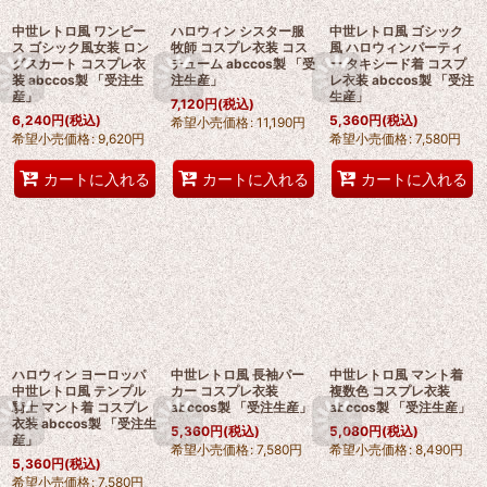
中世レトロ風 ワンピー
ハロウィン シスター服
中世レトロ風 ゴシック
ス ゴシック風女装 ロン
牧師 コスプレ衣装 コス
風 ハロウィンパーティ
グスカート コスプレ衣
チューム abccos製 「受
ー タキシード着 コスプ
装 abccos製 「受注生
注生産」
レ衣装 abccos製 「受注
産」
生産」
7,120
円
(税込)
6,240
円
(税込)
5,360
円
(税込)
希望小売価格
:
11,190
円
希望小売価格
:
9,620
円
希望小売価格
:
7,580
円
カートに入れる
カートに入れる
カートに入れる
ハロウィン ヨーロッパ
中世レトロ風 長袖パー
中世レトロ風 マント着
中世レトロ風 テンプル
カー コスプレ衣装
複数色 コスプレ衣装
騎士 マント着 コスプレ
abccos製 「受注生産」
abccos製 「受注生産」
衣装 abccos製 「受注生
5,360
円
(税込)
5,080
円
(税込)
産」
希望小売価格
:
7,580
円
希望小売価格
:
8,490
円
5,360
円
(税込)
希望小売価格
:
7,580
円