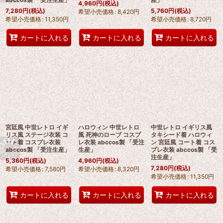
4,960
円
(税込)
7,280
円
(税込)
5,760
円
(税込)
希望小売価格
:
8,420
円
希望小売価格
:
11,350
円
希望小売価格
:
8,720
円
カートに入れる
カートに入れる
カートに入れる
宮廷風 中世レトロ イギ
ハロウィン 中世レトロ
中世レトロ イギリス風
リス風 ステージ衣装 コ
風 死神のローブ コスプ
タキシード着 ハロウィ
ート着 コスプレ衣装
レ衣装 abccos製 「受注
ン 宮廷風 コート着 コス
abccos製 「受注生産」
生産」
プレ衣装 abccos製 「受
注生産」
5,360
円
(税込)
4,960
円
(税込)
7,280
円
(税込)
希望小売価格
:
7,580
円
希望小売価格
:
8,320
円
希望小売価格
:
11,350
円
カートに入れる
カートに入れる
カートに入れる