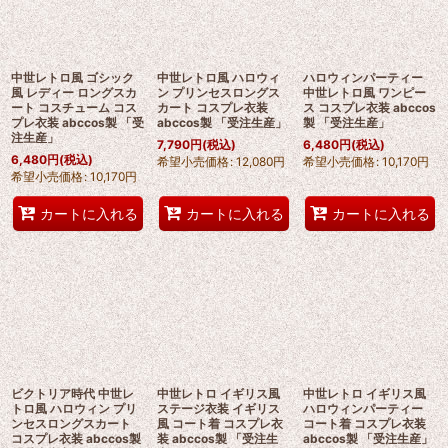
中世レトロ風 ゴシック
中世レトロ風 ハロウィ
ハロウィンパーティー
風 レディー ロングスカ
ン プリンセスロングス
中世レトロ風 ワンピー
ート コスチューム コス
カート コスプレ衣装
ス コスプレ衣装 abccos
プレ衣装 abccos製 「受
abccos製 「受注生産」
製 「受注生産」
注生産」
7,790
円
(税込)
6,480
円
(税込)
6,480
円
(税込)
希望小売価格
:
12,080
円
希望小売価格
:
10,170
円
希望小売価格
:
10,170
円
カートに入れる
カートに入れる
カートに入れる
ビクトリア時代 中世レ
中世レトロ イギリス風
中世レトロ イギリス風
トロ風 ハロウィン プリ
ステージ衣装 イギリス
ハロウィンパーティー
ンセスロングスカート
風 コート着 コスプレ衣
コート着 コスプレ衣装
コスプレ衣装 abccos製
装 abccos製 「受注生
abccos製 「受注生産」