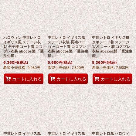
ハロウィン 中世レトロ
中世レトロ イギリス風
中世レトロ イギリス風
イギリス風 ステージ衣
ステージ衣装 長袖パー
タキシード着 ステージ
装 王子様 コート着 コス
カー コート着 コスプレ
衣装 コート着 コスプレ
プレ衣装 abccos製 「受
衣装 abccos製 「受注生
衣装 abccos製 「受注生
注生産」
産」
産」
6,360
円
(税込)
5,680
円
(税込)
5,360
円
(税込)
希望小売価格
:
9,980
円
希望小売価格
:
7,820
円
希望小売価格
:
7,580
円
カートに入れる
カートに入れる
カートに入れる
中世レトロ イギリス風
中世レトロ イギリス風
中世レトロ風 ハロウィ