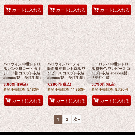
カートに入れる
カートに入れる
カートに入れる
ハロウィン 中世レトロ
ハロウィンパーティー
ヨーロッパ 中世レトロ
風 パンク風コート タキ
吸血鬼 中世レトロ風 ワ
風 複数色 ワンピース コ
シード着 コスプレ衣装
ンピース コスプレ衣装
スプレ衣装 abccos製
abccos製 「受注生産」
abccos製 「受注生産」
「受注生産」
3,860
円
(税込)
7,280
円
(税込)
5,790
円
(税込)
希望小売価格
:
5,180
円
希望小売価格
:
11,350
円
希望小売価格
:
8,720
円
カートに入れる
カートに入れる
カートに入れる
1
2
次
»