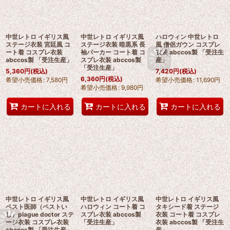
中世レトロ イギリス風
中世レトロ イギリス風
ハロウィン 中世レトロ
ステージ衣装 宮廷風 コ
ステージ衣装 暗黒系 長
風 僧侶ガウン コスプレ
ート着 コスプレ衣装
袖パーカー コート着 コ
衣装 abccos製 「受注生
abccos製 「受注生産」
スプレ衣装 abccos製
産」
「受注生産」
5,360
円
(税込)
7,420
円
(税込)
6,360
円
(税込)
希望小売価格
:
7,580
円
希望小売価格
:
11,690
円
希望小売価格
:
9,980
円
カートに入れる
カートに入れる
カートに入れる
中世レトロ イギリス風
中世レトロ イギリス風
中世レトロ イギリス風
ペスト医師（ペストい
ハロウィン コート着 コ
タキシード着 ステージ
し）plague doctor ステ
スプレ衣装 abccos製
衣装 コート着 コスプレ
ージ衣装 コスプレ衣装
「受注生産」
衣装 abccos製 「受注生
abccos製 「受注生産」
産」