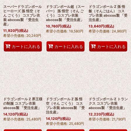
スーパードラゴンボール
ドラゴンボール超（スー
ドラゴンボール Z 孫 悟
ヒーローズ 孫 悟空（そ
パー） 孫 悟空（そん ご
飯（そんごはん） コス
ん ごくう） コスプレ衣
くう） コスプレ衣装
プレ衣装 abccos製 「受
装 abccos製 「受注生
abccos製 「受注生産」
注生産」
産」
10,760
円
(税込)
13,640
円
(税込)
11,920
円
(税込)
希望小売価格
:
19,580
円
希望小売価格
:
24,960
円
希望小売価格
:
20,240
円
カートに入れる
カートに入れる
カートに入れる
ドラゴンボール Z 界王様
ドラゴンボール Z 孫 悟
ドラゴンボール Z トラン
の制服 コスプレ衣装
空（そん ごくう） コス
クス コスプレ衣装
abccos製 「受注生産」
プレ衣装 abccos製 「受
abccos製 「受注生産」
注生産」
14,120
円
(税込)
12,220
円
(税込)
14,120
円
(税込)
希望小売価格
:
25,480
円
希望小売価格
:
21,790
円
希望小売価格
:
25,480
円