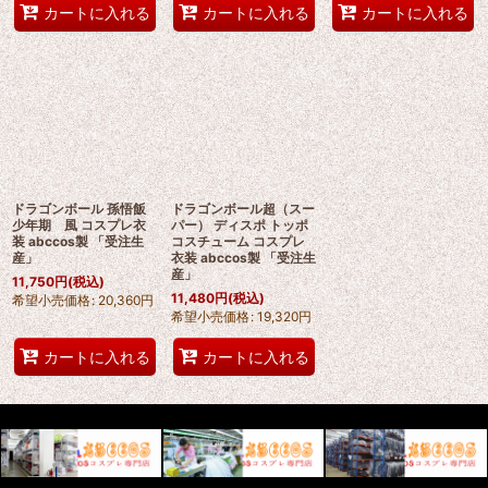
カートに入れる
カートに入れる
カートに入れる
ドラゴンボール 孫悟飯
ドラゴンボール超（スー
少年期 風 コスプレ衣
パー） ディスポ トッポ
装 abccos製 「受注生
コスチューム コスプレ
産」
衣装 abccos製 「受注生
産」
11,750
円
(税込)
11,480
円
(税込)
希望小売価格
:
20,360
円
希望小売価格
:
19,320
円
カートに入れる
カートに入れる