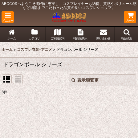
ABCCOSへようこそ!原作に忠実し、コスプレイヤーも納得、質感やボリューム感
など細部までこだわった品質の良いコスプレショップ。
メニュー
カート
ホーム
カテゴリ
ご利用案内
特商法表示
問い合わせ
商品検索
ホーム
>
コスプレ衣装-アニメ
>
ドラゴンボール シリーズ
ドラゴンボール シリーズ
表示順変更
閉じる
8
件
表示数
:
並び順
:
絞り込む