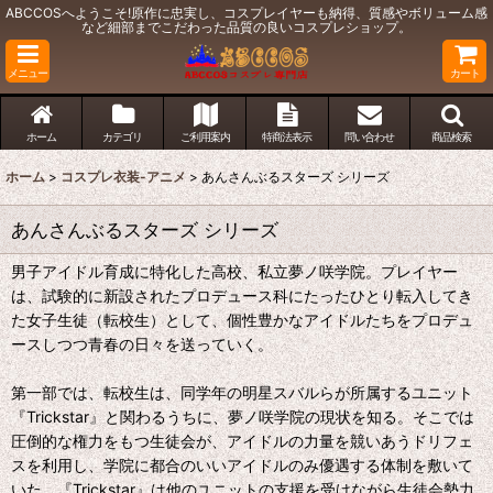
ABCCOSへようこそ!原作に忠実し、コスプレイヤーも納得、質感やボリューム感
など細部までこだわった品質の良いコスプレショップ。
メニュー
カート
ホーム
カテゴリ
ご利用案内
特商法表示
問い合わせ
商品検索
ホーム
>
コスプレ衣装-アニメ
>
あんさんぶるスターズ シリーズ
あんさんぶるスターズ シリーズ
男子アイドル育成に特化した高校、私立夢ノ咲学院。プレイヤー
は、試験的に新設されたプロデュース科にたったひとり転入してき
た女子生徒（転校生）として、個性豊かなアイドルたちをプロデュ
ースしつつ青春の日々を送っていく。
第一部では、転校生は、同学年の明星スバルらが所属するユニット
『Trickstar』と関わるうちに、夢ノ咲学院の現状を知る。そこでは
圧倒的な権力をもつ生徒会が、アイドルの力量を競いあうドリフェ
スを利用し、学院に都合のいいアイドルのみ優遇する体制を敷いて
いた。『Trickstar』は他のユニットの支援を受けながら生徒会勢力