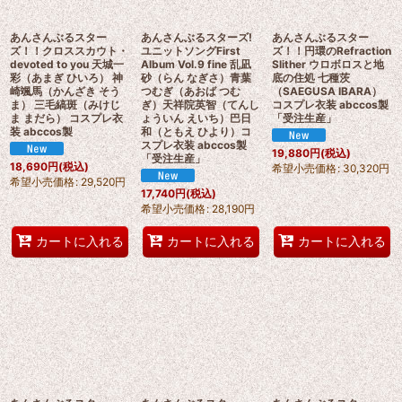
あんさんぶるスター
あんさんぶるスターズ!
あんさんぶるスター
ズ！！クロススカウト・
ユニットソングFirst
ズ！！円環のRefraction
devoted to you 天城一
Album Vol.9 fine 乱凪
Slither ウロボロスと地
彩（あまぎ ひいろ） 神
砂（らん なぎさ）青葉
底の住処 七種茨
崎颯馬（かんざき そう
つむぎ（あおば つむ
（SAEGUSA IBARA）
ま） 三毛縞斑（みけじ
ぎ）天祥院英智（てんし
コスプレ衣装 abccos製
ま まだら） コスプレ衣
ょういん えいち）巴日
「受注生産」
装 abccos製
和（ともえ ひより）コ
スプレ衣装 abccos製
19,880
円
(税込)
「受注生産」
18,690
円
(税込)
希望小売価格
:
30,320
円
希望小売価格
:
29,520
円
17,740
円
(税込)
希望小売価格
:
28,190
円
カートに入れる
カートに入れる
カートに入れる