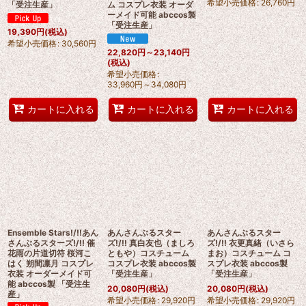
希望小売価格
:
26,760
円
「受注生産」
ム コスプレ衣装 オーダ
ーメイド可能 abccos製
「受注生産」
19,390
円
(税込)
希望小売価格
:
30,560
円
22,820
円
～23,140
円
(税込)
希望小売価格
:
33,960
円
～34,080
円
カートに入れる
カートに入れる
カートに入れる
Ensemble Stars!/!!あん
あんさんぶるスター
あんさんぶるスター
さんぶるスターズ!/!! 催
ズ!/!! 真白友也（ましろ
ズ!/!! 衣更真緒（いさら
花雨の片道切符 桜河こ
ともや）コスチューム
まお）コスチューム コ
はく 朔間凛月 コスプレ
コスプレ衣装 abccos製
スプレ衣装 abccos製
衣装 オーダーメイド可
「受注生産」
「受注生産」
能 abccos製 「受注生
20,080
円
(税込)
20,080
円
(税込)
産」
希望小売価格
:
29,920
円
希望小売価格
:
29,920
円