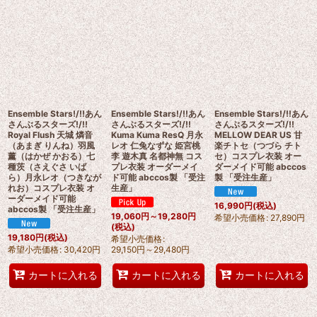
Ensemble Stars!/!!あん
Ensemble Stars!/!!あん
Ensemble Stars!/!!あん
さんぶるスターズ!/!!
さんぶるスターズ!/!!
さんぶるスターズ!/!!
Royal Flush 天城 燐音
Kuma Kuma ResQ 月永
MELLOW DEAR US 甘
（あまぎ りんね）羽風
レオ 仁兔なずな 姫宮桃
楽チトセ（つづら チト
薰（はかぜ かおる）七
李 遊木真 名都神無 コス
セ）コスプレ衣装 オー
種茨（さえぐさ いば
プレ衣装 オーダーメイ
ダーメイド可能 abccos
ら）月永レオ（つきなが
ド可能 abccos製 「受注
製 「受注生産」
れお）コスプレ衣装 オ
生産」
ーダーメイド可能
16,990
円
(税込)
abccos製 「受注生産」
19,060
円
～19,280
円
希望小売価格
:
27,890
円
(税込)
19,180
円
(税込)
希望小売価格
:
希望小売価格
:
30,420
円
29,150
円
～29,480
円
カートに入れる
カートに入れる
カートに入れる