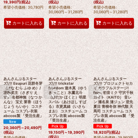
19,390
円
(税込)
(税込)
(税込)
希望小売価格
:
30,780
円
希望小売価格
:
希望小売価格
:
30,060
円
～31,280
円
30,060
円
～31,280
円
カートに入れる
カートに入れる
カートに入れる
あんさんぶるスター
あんさんぶるスター
あんさんぶるスター
ズ!/!! Esupuri 花群冬芽
ズ!/!! trickstar
ズ!/!! プロジェクトセカ
（はな むら ふゆ め）/
freedom 遊木真（ゆう
イ カラフルステージ!
冴霧笑主（さぎり え
き まこと）氷鷹北斗
feat. 初音ミク 守沢千秋
す） 名都神無（なつ か
（ひだか ほくと）明星
カイト（KAITO） 音レ
んな） 宝丈 莱香（ほう
スバル（あけほし すば
ン 瀬名泉 漣ジュン 逆先
じょう らいか） コスチ
る）衣更真緒（いさら
夏目 青柳冬弥 神代類 天
ューム コスプレ衣装
まお） コスチューム コ
馬司 コスチューム コス
abccos製 「受注生産」
スプレ衣装 abccos製
プレ衣装 abccos製 「受
「受注生産」
注生産」
20,360
円
～20,490
円
(税込)
19,150
円
～19,390
円
18,920
円
(税込)
(税込)
希望小売価格
:
希望小売価格
:
29,960
円