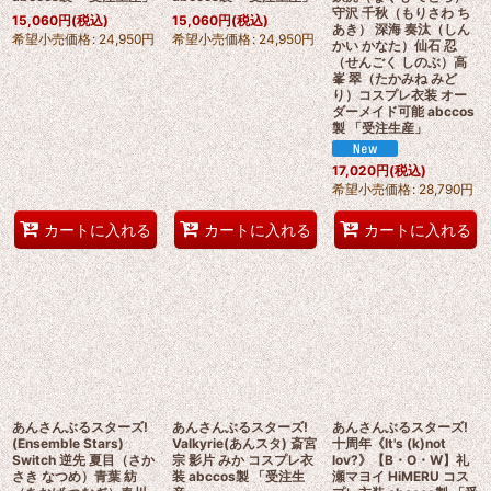
守沢 千秋（もりさわ ち
15,060
円
(税込)
15,060
円
(税込)
あき） 深海 奏汰（しん
希望小売価格
:
24,950
円
希望小売価格
:
24,950
円
かい かなた）仙石 忍
（せんごく しのぶ）高
峯 翠（たかみね みど
り）コスプレ衣装 オー
ダーメイド可能 abccos
製 「受注生産」
17,020
円
(税込)
希望小売価格
:
28,790
円
カートに入れる
カートに入れる
カートに入れる
あんさんぶるスターズ!
あんさんぶるスターズ!
あんさんぶるスターズ!
(Ensemble Stars)
Valkyrie(あんスタ) 斎宮
十周年《It's (k)not
Switch 逆先 夏目（さか
宗 影片 みか コスプレ衣
lov?》【B・O・W】礼
さき なつめ）青葉 紡
装 abccos製 「受注生
瀬マヨイ HiMERU コス