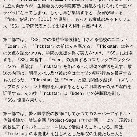
に立ち向かうが、生徒会長の天祥院英智に解散を命じられて一度バ
ラバラになってしまう。しかし再び集結すると、英智が率いる
『fine』を退けて【DDD】で優勝し、もっとも権威のあるドリフェ
ス『SS』に学院代表として出場する権利を獲得する。
第二部では、『SS』での優勝筆頭候補と目される他校のユニット
『Eden』が、『Trickstar』の前に立ち塞がる。『Trickstar』は各々
の欠点を認めつつも、学院の支援を得て実力をつけ、『SS』に出場
する。『SS』本番中、『Eden』の所属するコズミックプロダクシ
ョンの上層部は、『Trickstar』を陥れるべく虚偽の放送を流す。放
送の内容は、明星スバル及び彼の今は亡き父の犯罪行為を暴露する
ものだった。『Trickstar』は『Eden』と協力関係を結び、コズミッ
クプロダクション上層部を糾弾するとともに明星親子の身の潔白を
証明する。その後『Trickstar』は『Eden』との決勝戦を制し、
『SS』優勝を果たす。
第三部では、夢ノ咲学院の教師にしてかつてのスーパーアイドル・
佐賀美陣が、雑誌企画「Project-Saga（サガ計画）」にて、現役の
高校生アイドルとユニットを組んで活動することになる。陣は、
『Trickstar』の氷鷹北斗をはじめとした学院の生徒たち三人と