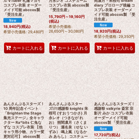
ル VTuber 礼瀬マヨイ
月永レオ コスチューム
間凛月・朱桜司 dream
コスプレ衣装 オーダー
コスプレ衣装 abccos製
diary プロローグ後編 コ
メイド可能 abccos製
「受注生産」
スプレ衣装 オーダーメ
「受注生産」
イド可能 abccos製 「受
15,790
円
～19,160
円
注生産」
(税込)
希望小売価格
:
18,940
円
(税込)
26,650
円
～30,080
円
18,920
円
(税込)
希望小売価格
:
29,480
円
希望小売価格
:
29,350
円
カートに入れる
カートに入れる
カートに入れる
あんさんぶるスターズ！
あんさんぶるスター
あんさんぶるスターズ！
10 周年記念イベント
ズ!/!!感謝祭 knights 朱
感謝祭 valkyrie 斎宮 宗
「Brighten the Stage
桜司 (すおうつかさ) 月
影片 みか コスプレ衣装
集光ステージ」全キャラ
永レオ（つきなが れ
オーダーメイド可能
クター Ra*bits 仁兔な
お） 朔間凛月（さくま
abccos製 「受注生産」
ずな コスプレ衣装 【他
りつ） 瀬名泉（せな い
キャラ用小物、カラー変
ずみ） 鳴上嵐（なるか
17,720
円
(税込)
更対応可】 abccos製
み あらし） コスチュー