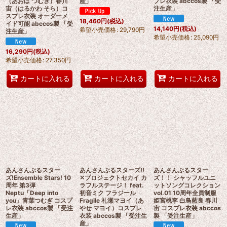
（あおば つむぎ）春川
産」
プレ衣装 abccos製 「受
宙（はるかわ そら）コ
注生産」
スプレ衣装 オーダーメ
18,460
円
(税込)
イド可能 abccos製 「受
14,140
円
(税込)
希望小売価格
:
29,790
円
注生産」
希望小売価格
:
25,090
円
16,290
円
(税込)
希望小売価格
:
27,350
円
カートに入れる
カートに入れる
カートに入れる
あんさんぶるスター
あんさんぶるスターズ!!
あんさんぶるスター
ズ!Ensemble Stars! 10
✕プロジェクトセカイ カ
ズ！！ シャッフルユニ
周年 第3弾
ラフルステージ！ feat.
ットソングコレクション
Neptu「Deep into
初音ミク フラジール
vol.01 10周年全員制服
you」青葉つむぎ コスプ
Fragile 礼瀬マヨイ（あ
姫宮桃李 白鳥藍良 春川
レ衣装 abccos製 「受注
やせ マヨイ）コスプレ
宙 コスプレ衣装 abccos
生産」
衣装 abccos製 「受注生
製 「受注生産」
産」