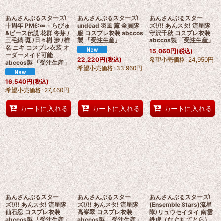
あんさんぶるスターズ!
あんさんぶるスターズ!
あんさんぶるスター
十周年 PM6:∞ - らびゅ
undead 羽風 薰 全員隊
ズ!/!! あんスタ! 流星隊
&ピース伝説 花群 冬芽 /
服 コスプレ衣装 abccos
守沢千秋 コスプレ衣装
三毛縞 斑 /日々樹 渉 /椎
製 「受注生産」
abccos製 「受注生産」
名 ニキ コスプレ衣装 オ
15,060
円
(税込)
ーダーメイド可能
希望小売価格
:
24,950
円
22,220
円
(税込)
abccos製 「受注生産」
希望小売価格
:
33,960
円
16,540
円
(税込)
希望小売価格
:
27,460
円
カートに入れる
カートに入れる
カートに入れる
あんさんぶるスター
あんさんぶるスター
あんさんぶるスターズ!
ズ!/!! あんスタ! 流星隊
ズ!/!! あんスタ! 流星隊
(Ensemble Stars)流星
仙石忍 コスプレ衣装
高峯翠 コスプレ衣装
隊/リュウセイタイ 南雲
abccos製 「受注生産」
abccos製 「受注生産」
鉄虎（なぐも てとら）