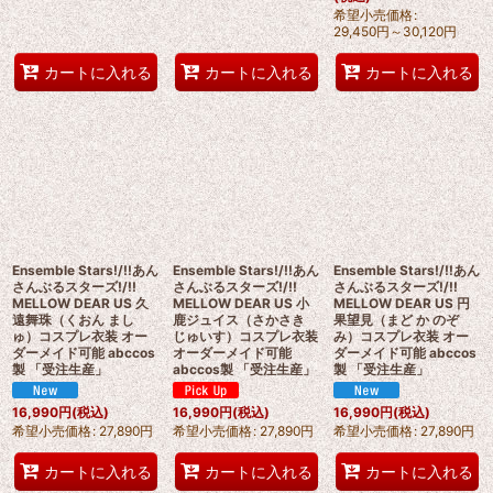
希望小売価格
:
29,450
円
～30,120
円
カートに入れる
カートに入れる
カートに入れる
Ensemble Stars!/!!あん
Ensemble Stars!/!!あん
Ensemble Stars!/!!あん
さんぶるスターズ!/!!
さんぶるスターズ!/!!
さんぶるスターズ!/!!
MELLOW DEAR US 久
MELLOW DEAR US 小
MELLOW DEAR US 円
遠舞珠（くおん まし
鹿ジュイス（さかさき
果望見（まど か のぞ
ゅ）コスプレ衣装 オー
じゅいす）コスプレ衣装
み）コスプレ衣装 オー
ダーメイド可能 abccos
オーダーメイド可能
ダーメイド可能 abccos
製 「受注生産」
abccos製 「受注生産」
製 「受注生産」
16,990
円
(税込)
16,990
円
(税込)
16,990
円
(税込)
希望小売価格
:
27,890
円
希望小売価格
:
27,890
円
希望小売価格
:
27,890
円
カートに入れる
カートに入れる
カートに入れる