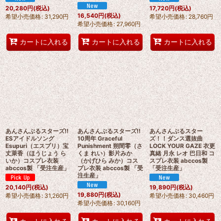
20,280
円
(税込)
17,720
円
(税込)
16,540
円
(税込)
希望小売価格
:
31,290
円
希望小売価格
:
28,760
円
希望小売価格
:
27,960
円
カートに入れる
カートに入れる
カートに入れる
あんさんぶるスターズ!!
あんさんぶるスターズ!!
あんさんぶるスター
ESアイドルソング
10周年 Graceful
ズ！！ダンス選抜曲
Esupuri（エスプリ）宝
Punishment 朔間零（さ
LOCK YOUR GAZE 衣更
丈萊香（ほうじょう ら
くま れい）影片みか
真緒 月永 レオ 巴日和 コ
いか）コスプレ衣装
（かげひら みか）コス
スプレ衣装 abccos製
abccos製 「受注生産」
プレ衣装 abccos製 「受
「受注生産」
注生産」
20,140
円
(税込)
19,890
円
(税込)
19,880
円
(税込)
希望小売価格
:
31,260
円
希望小売価格
:
30,460
円
希望小売価格
:
30,160
円