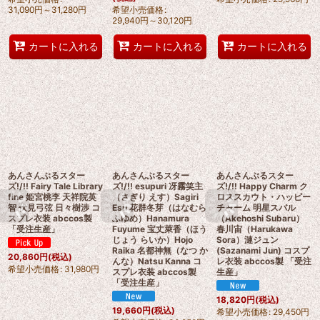
31,090
円
～31,280
円
希望小売価格
:
29,940
円
～30,120
円
カートに入れる
カートに入れる
カートに入れる
あんさんぶるスター
あんさんぶるスター
あんさんぶるスター
ズ!/!! Fairy Tale Library
ズ!/!! esupuri 冴霧笑主
ズ!/!! Happy Charm ク
fine 姫宮桃李 天祥院英
（さぎり えす）Sagiri
ロススカウト・ハッピー
智 伏見弓弦 日々樹渉 コ
Esu 花群冬芽（はなむら
チャーム 明星スバル
スプレ衣装 abccos製
ふゆめ）Hanamura
（Akehoshi Subaru）
「受注生産」
Fuyume 宝丈萊香（ほう
春川宙（Harukawa
じょう らいか）Hojo
Sora）漣ジュン
Raika 名都神無（なつ か
(Sazanami Jun) コスプ
20,860
円
(税込)
んな）Natsu Kanna コ
レ衣装 abccos製 「受注
希望小売価格
:
31,980
円
スプレ衣装 abccos製
生産」
「受注生産」
18,820
円
(税込)
19,660
円
(税込)
希望小売価格
:
29,450
円