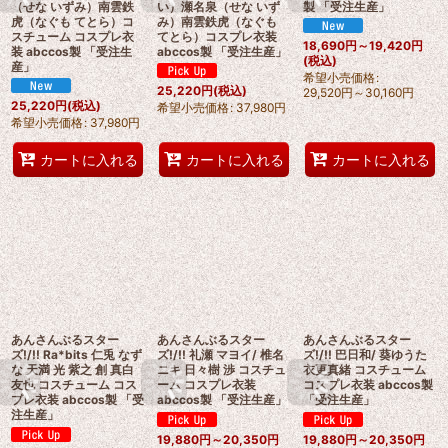
（せな いずみ）南雲鉄
い）瀬名泉（せな いず
製 「受注生産」
虎（なぐも てとら）コ
み）南雲鉄虎（なぐも
スチューム コスプレ衣
てとら）コスプレ衣装
18,690
円
～19,420
円
装 abccos製 「受注生
abccos製 「受注生産」
(税込)
産」
希望小売価格
:
25,220
円
(税込)
29,520
円
～30,160
円
25,220
円
(税込)
希望小売価格
:
37,980
円
希望小売価格
:
37,980
円
カートに入れる
カートに入れる
カートに入れる
あんさんぶるスター
あんさんぶるスター
あんさんぶるスター
ズ!/!! Ra*bits 仁兎 なず
ズ!/!! 礼瀬 マヨイ/ 椎名
ズ!/!! 巴日和/ 葵ゆうた
な 天満 光 紫之 創 真白
ニキ 日々樹 渉 コスチュ
衣更真緒 コスチューム
友也 コスチューム コス
ーム コスプレ衣装
コスプレ衣装 abccos製
プレ衣装 abccos製 「受
abccos製 「受注生産」
「受注生産」
注生産」
19,880
円
～20,350
円
19,880
円
～20,350
円