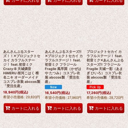
カートに入れる
カートに入れる
カートに入れる
あんさんぶるスター
あんさんぶるスターズ!!
プロジェクトセカイ カ
ズ！！✕プロジェクトセ
✕プロジェクトセカイ カ
ラフルステージ！ feat.
カイ カラフルステー
ラフルステージ！ feat.
初音ミク✕あんさんぶる
ジ！ feat.初音ミク
初音ミク フラジール
スターズ!! フラジール
Crazy:B 天城燐音
Fragile 風早巽（かぜは
Fragile 天城一彩（あま
HiMERU 桜河こはく 椎
や たつみ）コスプレ衣
ぎ ひいろ）コスプレ衣
名ニキ オーダーメイド
装 abccos製 「受注生
装 abccos製 「受注生
コスプレ衣装 abccos製
産」
産」
「受注生産」
18,940
円
(税込)
16,540
円
(税込)
17,260
円
(税込)
希望小売価格
:
29,820
円
希望小売価格
:
27,960
円
希望小売価格
:
28,720
円
カートに入れる
カートに入れる
カートに入れる