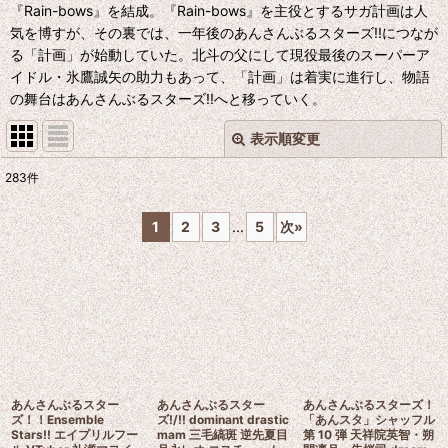
『Rain-bows』を結成。『Rain-bows』を主役とするサガ計画は人
気を博すが、その裏では、一年後のあんさんぶるスターズ!!につなが
る「計画」が始動していた。北斗の父にして現役最後のスーパーア
イドル・氷鷹誠矢の助力もあって、「計画」は着実に進行し、物語
の舞台はあんさんぶるスターズ!!へと移っていく。
表示順変更
閉じる
283
件
表示数
:
1
2
3
...
5
次
»
並び順
:
絞り込む
あんさんぶるスター
あんさんぶるスター
あんさんぶるスターズ！
ズ！！Ensemble
ズ!/!! dominant drastic
「あんスタ」シャッフル
Stars!! エイプリルフー
mam 三毛縞斑 逆先夏目
第 10 弾 天祥院英智・朔