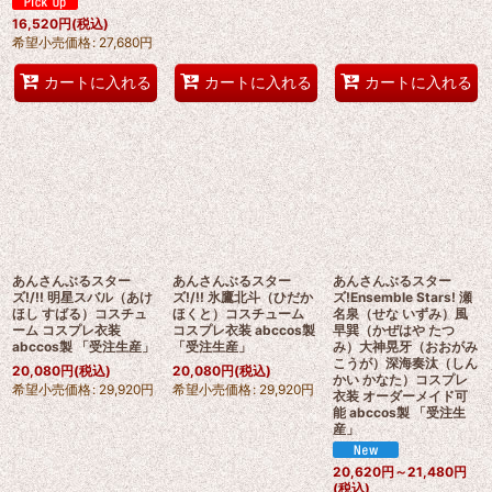
16,520
円
(税込)
希望小売価格
:
27,680
円
カートに入れる
カートに入れる
カートに入れる
あんさんぶるスター
あんさんぶるスター
あんさんぶるスター
ズ!/!! 明星スバル（あけ
ズ!/!! 氷鷹北斗（ひだか
ズ!Ensemble Stars! 瀬
ほし すばる）コスチュ
ほくと）コスチューム
名泉（せな いずみ）風
ーム コスプレ衣装
コスプレ衣装 abccos製
早巽（かぜはや たつ
abccos製 「受注生産」
「受注生産」
み）大神晃牙（おおがみ
こうが）深海奏汰（しん
20,080
円
(税込)
20,080
円
(税込)
かい かなた）コスプレ
希望小売価格
:
29,920
円
希望小売価格
:
29,920
円
衣装 オーダーメイド可
能 abccos製 「受注生
産」
20,620
円
～21,480
円
(税込)