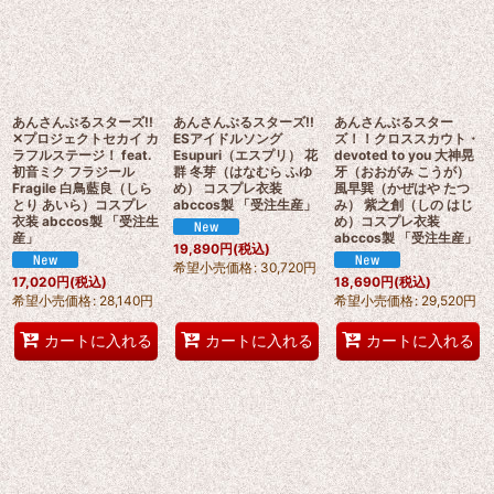
あんさんぶるスターズ!!
あんさんぶるスターズ!!
あんさんぶるスター
✕プロジェクトセカイ カ
ESアイドルソング
ズ！！クロススカウト・
ラフルステージ！ feat.
Esupuri（エスプリ） 花
devoted to you 大神晃
初音ミク フラジール
群 冬芽（はなむら ふゆ
牙（おおがみ こうが）
Fragile 白鳥藍良（しら
め） コスプレ衣装
風早巽（かぜはや たつ
とり あいら）コスプレ
abccos製 「受注生産」
み） 紫之創（しの はじ
衣装 abccos製 「受注生
め）コスプレ衣装
産」
abccos製 「受注生産」
19,890
円
(税込)
希望小売価格
:
30,720
円
17,020
円
(税込)
18,690
円
(税込)
希望小売価格
:
28,140
円
希望小売価格
:
29,520
円
カートに入れる
カートに入れる
カートに入れる