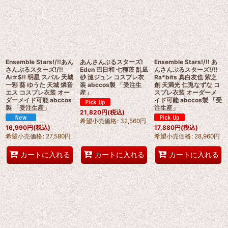
Ensemble Stars!/!!あん
あんさんぶるスターズ!
Ensemble Stars!/!! あ
さんぶるスターズ!/!!
Eden 巴日和 七種茨 乱凪
んさんぶるスターズ!/!!
Ai☆$!! 明星 スバル 天城
砂 漣ジュン コスプレ衣
Ra*bits 真白友也 紫之
一彩 葵 ゆうた 天城 燐音
装 abccos製 「受注生
創 天満光 仁兎なずな コ
エス コスプレ衣装 オー
産」
スプレ衣装 オーダーメ
ダーメイド可能 abccos
イド可能 abccos製 「受
製 「受注生産」
注生産」
21,820
円
(税込)
希望小売価格
:
32,560
円
16,990
円
(税込)
17,880
円
(税込)
希望小売価格
:
27,580
円
希望小売価格
:
28,960
円
カートに入れる
カートに入れる
カートに入れる