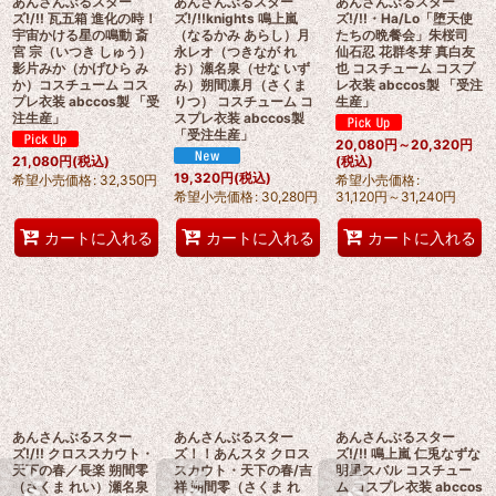
あんさんぶるスター
あんさんぶるスター
あんさんぶるスター
ズ!/!! 瓦五箱 進化の時！
ズ!/!!knights 鳴上嵐
ズ!/!!・Ha/Lo「堕天使
宇宙かける星の鳴動 斎
（なるかみ あらし）月
たちの晩餐会」朱桜司
宮 宗（いつき しゅう）
永レオ（つきなが れ
仙石忍 花群冬芽 真白友
影片みか（かげひら み
お）瀬名泉（せな いず
也 コスチューム コスプ
か）コスチューム コス
み）朔間凛月（さくま
レ衣装 abccos製 「受注
プレ衣装 abccos製 「受
りつ） コスチューム コ
生産」
注生産」
スプレ衣装 abccos製
「受注生産」
20,080
円
～20,320
円
21,080
円
(税込)
(税込)
19,320
円
(税込)
希望小売価格
:
32,350
円
希望小売価格
:
希望小売価格
:
30,280
円
31,120
円
～31,240
円
カートに入れる
カートに入れる
カートに入れる
あんさんぶるスター
あんさんぶるスター
あんさんぶるスター
ズ!/!! クロススカウト・
ズ！！あんスタ クロス
ズ!/!! 鳴上嵐 仁兎なずな
天下の春／長楽 朔間零
スカウト・天下の春/吉
明星スバル コスチュー
（さくま れい）瀬名泉
祥 朔間零（さくま れ
ム コスプレ衣装 abccos