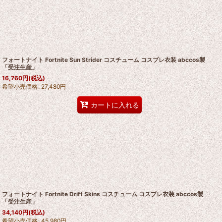
フォートナイト Fortnite Sun Strider コスチューム コスプレ衣装 abccos製
「受注生産」
16,760
円
(税込)
希望小売価格
:
27,480
円
カートに入れる
フォートナイト Fortnite Drift Skins コスチューム コスプレ衣装 abccos製
「受注生産」
34,140
円
(税込)
希望小売価格
:
45,980
円