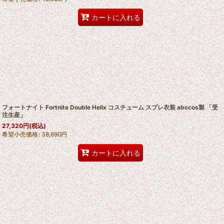
カートに入れる
フォートナイト Fortnite Double Helix コスチューム スプレ衣装 abccos製 「受
注生産」
27,320
円
(税込)
希望小売価格
:
38,690
円
カートに入れる