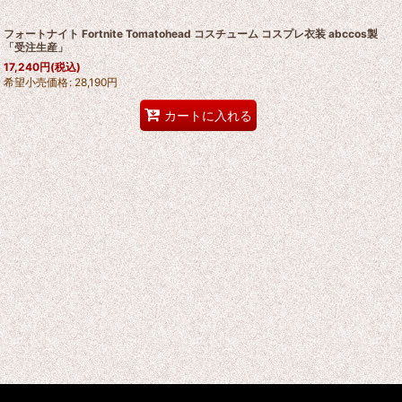
フォートナイト Fortnite Tomatohead コスチューム コスプレ衣装 abccos製
「受注生産」
17,240
円
(税込)
希望小売価格
:
28,190
円
カートに入れる