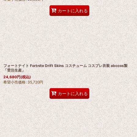
カートに入れる
フォートナイト Fortnite Drift Skins コスチューム コスプレ衣装 abccos製
「受注生産」
24,680
円
(税込)
希望小売価格
:
35,720
円
カートに入れる