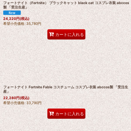
フォートナイト（Fortnite） ブラックキャット black cat コスプレ衣装 abccos
製 「受注生産」
24,220
円
(税込)
希望小売価格
:
35,780
円
カートに入れる
フォートナイト Fortnite Fable コスチューム コスプレ衣装 abccos製 「受注生
産」
22,280
円
(税込)
希望小売価格
:
33,790
円
カートに入れる