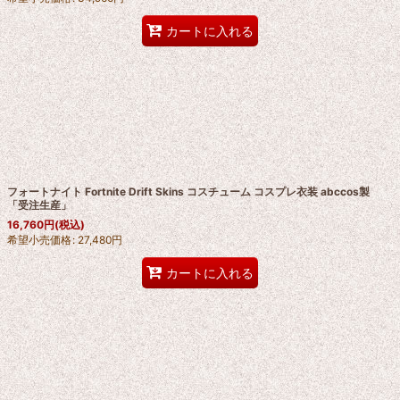
カートに入れる
フォートナイト Fortnite Drift Skins コスチューム コスプレ衣装 abccos製
「受注生産」
16,760
円
(税込)
希望小売価格
:
27,480
円
カートに入れる