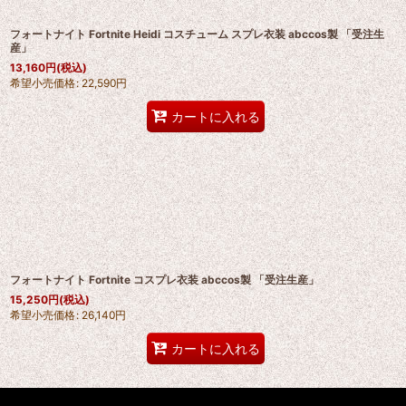
フォートナイト Fortnite Heidi コスチューム スプレ衣装 abccos製 「受注生
産」
13,160
円
(税込)
希望小売価格
:
22,590
円
カートに入れる
フォートナイト Fortnite コスプレ衣装 abccos製 「受注生産」
15,250
円
(税込)
希望小売価格
:
26,140
円
カートに入れる