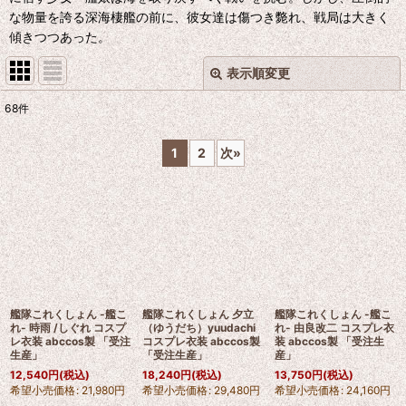
な物量を誇る深海棲艦の前に、彼女達は傷つき斃れ、戦局は大きく
傾きつつあった。
表示順変更
閉じる
68
件
表示数
:
1
2
次
»
並び順
:
絞り込む
艦隊これくしょん -艦こ
艦隊これくしょん 夕立
艦隊これくしょん -艦こ
れ- 時雨 /しぐれ コスプ
（ゆうだち）yuudachi
れ- 由良改二 コスプレ衣
レ衣装 abccos製 「受注
コスプレ衣装 abccos製
装 abccos製 「受注生
生産」
「受注生産」
産」
12,540
円
(税込)
18,240
円
(税込)
13,750
円
(税込)
希望小売価格
:
21,980
円
希望小売価格
:
29,480
円
希望小売価格
:
24,160
円