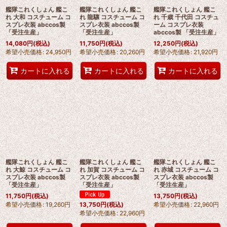
艦隊これくしょん 艦こ
艦隊これくしょん 艦こ
艦隊これくしょん 艦こ
れ 大和 コスチューム コ
れ 龍驤 コスチューム コ
れ 千歳 千代田 コスチュ
スプレ衣装 abccos製
スプレ衣装 abccos製
ーム コスプレ衣装
「受注生産」
「受注生産」
abccos製 「受注生産」
14,080
円
(税込)
11,750
円
(税込)
12,250
円
(税込)
希望小売価格
:
24,950
円
希望小売価格
:
20,260
円
希望小売価格
:
21,920
円
カートに入れる
カートに入れる
カートに入れる
艦隊これくしょん 艦こ
艦隊これくしょん 艦こ
艦隊これくしょん 艦こ
れ 大鯨 コスチューム コ
れ 加賀 コスチューム コ
れ 赤城 コスチューム コ
スプレ衣装 abccos製
スプレ衣装 abccos製
スプレ衣装 abccos製
「受注生産」
「受注生産」
「受注生産」
11,750
円
(税込)
13,750
円
(税込)
希望小売価格
:
19,260
円
希望小売価格
:
22,960
円
13,750
円
(税込)
希望小売価格
:
22,960
円