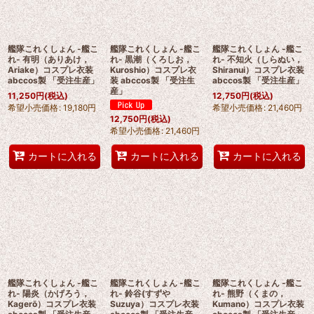
艦隊これくしょん -艦こ
艦隊これくしょん -艦こ
艦隊これくしょん -艦こ
れ- 有明（ありあけ，
れ- 黒潮（くろしお，
れ- 不知火（しらぬい，
Ariake）コスプレ衣装
Kuroshio）コスプレ衣
Shiranui）コスプレ衣装
abccos製 「受注生産」
装 abccos製 「受注生
abccos製 「受注生産」
産」
11,250
円
(税込)
12,750
円
(税込)
希望小売価格
:
19,180
円
希望小売価格
:
21,460
円
12,750
円
(税込)
希望小売価格
:
21,460
円
カートに入れる
カートに入れる
カートに入れる
艦隊これくしょん -艦こ
艦隊これくしょん -艦こ
艦隊これくしょん -艦こ
れ- 陽炎（かげろう，
れ- 鈴谷(すずや
れ- 熊野（くまの，
Kagerō）コスプレ衣装
Suzuya）コスプレ衣装
Kumano）コスプレ衣装