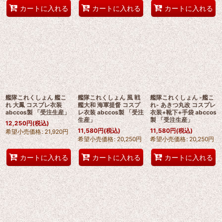
カートに入れる
カートに入れる
カートに入れる
艦隊これくしょん 艦こ
艦隊これくしょん 風 戦
艦隊これくしょん -艦こ
れ 大鳳 コスプレ衣装
艦大和 海軍提督 コスプ
れ- あきつ丸改 コスプレ
abccos製 「受注生産」
レ衣装 abccos製 「受注
衣装+靴下+手袋 abccos
生産」
製 「受注生産」
12,250
円
(税込)
11,580
円
(税込)
11,580
円
(税込)
希望小売価格
:
21,920
円
希望小売価格
:
20,250
円
希望小売価格
:
20,250
円
カートに入れる
カートに入れる
カートに入れる