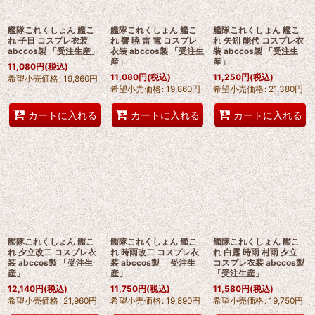
艦隊これくしょん 艦こ
艦隊これくしょん 艦こ
艦隊これくしょん 艦こ
れ 子日 コスプレ衣装
れ 響 暁 雷 電 コスプレ
れ 矢矧 能代 コスプレ衣
abccos製 「受注生産」
衣装 abccos製 「受注生
装 abccos製 「受注生
産」
産」
11,080
円
(税込)
11,080
円
(税込)
11,250
円
(税込)
希望小売価格
:
19,860
円
希望小売価格
:
19,860
円
希望小売価格
:
21,380
円
カートに入れる
カートに入れる
カートに入れる
艦隊これくしょん 艦こ
艦隊これくしょん 艦こ
艦隊これくしょん 艦こ
れ 夕立改二 コスプレ衣
れ 時雨改二 コスプレ衣
れ 白露 時雨 村雨 夕立
装 abccos製 「受注生
装 abccos製 「受注生
コスプレ衣装 abccos製
産」
産」
「受注生産」
12,140
円
(税込)
11,750
円
(税込)
11,580
円
(税込)
希望小売価格
:
21,960
円
希望小売価格
:
19,890
円
希望小売価格
:
19,750
円