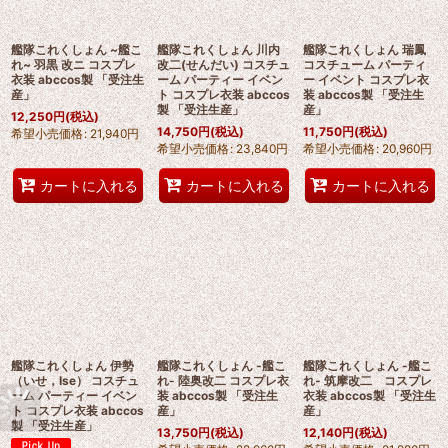
艦隊これくしょん ~艦こ
艦隊これくしょん 川内
艦隊これくしょん 瑞鳳
れ~ 羽黒 改ニ コスプレ
改二(せんだい) コスチュ
コスチューム パーティ
衣装 abccos製 「受注生
ーム パーティー イベン
ー イベント コスプレ衣
産」
ト コスプレ衣装 abccos
装 abccos製 「受注生
製 「受注生産」
産」
12,250
円
(税込)
14,750
円
(税込)
11,750
円
(税込)
希望小売価格
:
21,940
円
希望小売価格
:
23,840
円
希望小売価格
:
20,960
円
カートに入れる
カートに入れる
カートに入れる
艦隊これくしょん 伊勢
艦隊これくしょん -艦こ
艦隊これくしょん -艦こ
（いせ，Ise） コスチュ
れ- 陸奥改二 コスプレ衣
れ- 筑摩改二 コスプレ
ーム パーティー イベン
装 abccos製 「受注生
衣装 abccos製 「受注生
ト コスプレ衣装 abccos
産」
産」
製 「受注生産」
13,750
円
(税込)
12,140
円
(税込)