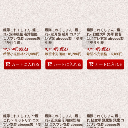
艦隊これくしょん-艦こ
艦隊これくしょん -艦こ
艦隊これくしょん -艦こ
れ- 深海棲艦 港湾棲姫
れ- 睦月型 睦月 コスプ
れ- 戦艦大和 海軍 提督
コスプレ衣装 abccos製
レ衣装 abccos製 「受注
コスプレ衣装 abccos製
「受注生産」
生産」
「受注生産」
12,250
円
(税込)
9,750
円
(税込)
9,250
円
(税込)
希望小売価格
:
21,980
円
希望小売価格
:
16,280
円
希望小売価格
:
16,180
円
カートに入れる
カートに入れる
カートに入れる
艦隊これくしょん 〜艦
艦隊これくしょん -艦こ
艦隊これくしょん 艦こ
これ〜 リットリオ コス
れ- 正規空母 翔鶴型 翔
れ 軽空母 飛鷹型 飛鷹 コ
プレ衣装 abccos製 「受
鶴 コスプレ衣装 abccos
スプレ衣装 abccos製