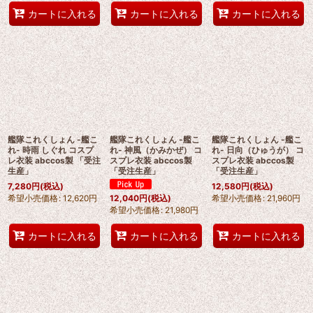
カートに入れる
カートに入れる
カートに入れる
艦隊これくしょん -艦こ
艦隊これくしょん -艦こ
艦隊これくしょん -艦こ
れ- 時雨 しぐれ コスプ
れ- 神風（かみかぜ） コ
れ- 日向（ひゅうが） コ
レ衣装 abccos製 「受注
スプレ衣装 abccos製
スプレ衣装 abccos製
生産」
「受注生産」
「受注生産」
7,280
円
(税込)
12,580
円
(税込)
希望小売価格
:
12,620
円
希望小売価格
:
21,960
円
12,040
円
(税込)
希望小売価格
:
21,980
円
カートに入れる
カートに入れる
カートに入れる