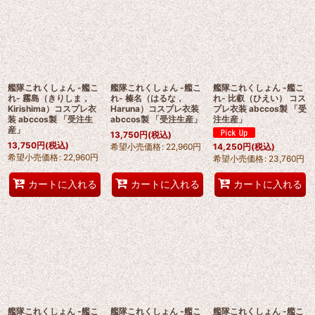
艦隊これくしょん -艦こ
艦隊これくしょん -艦こ
艦隊これくしょん -艦こ
れ- 霧島（きりしま，
れ- 榛名（はるな，
れ- 比叡（ひえい） コス
Kirishima）コスプレ衣
Haruna）コスプレ衣装
プレ衣装 abccos製 「受
装 abccos製 「受注生
abccos製 「受注生産」
注生産」
産」
13,750
円
(税込)
13,750
円
(税込)
希望小売価格
:
22,960
円
14,250
円
(税込)
希望小売価格
:
22,960
円
希望小売価格
:
23,760
円
カートに入れる
カートに入れる
カートに入れる
艦隊これくしょん -艦こ
艦隊これくしょん -艦こ
艦隊これくしょん -艦こ