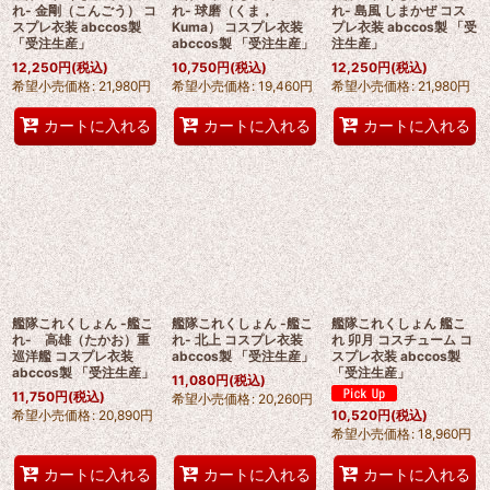
れ- 金剛（こんごう） コ
れ- 球磨（くま，
れ- 島風 しまかぜ コス
スプレ衣装 abccos製
Kuma） コスプレ衣装
プレ衣装 abccos製 「受
「受注生産」
abccos製 「受注生産」
注生産」
12,250
円
(税込)
10,750
円
(税込)
12,250
円
(税込)
希望小売価格
:
21,980
円
希望小売価格
:
19,460
円
希望小売価格
:
21,980
円
カートに入れる
カートに入れる
カートに入れる
艦隊これくしょん -艦こ
艦隊これくしょん -艦こ
艦隊これくしょん 艦こ
れ- 高雄（たかお）重
れ- 北上 コスプレ衣装
れ 卯月 コスチューム コ
巡洋艦 コスプレ衣装
abccos製 「受注生産」
スプレ衣装 abccos製
abccos製 「受注生産」
「受注生産」
11,080
円
(税込)
11,750
円
(税込)
希望小売価格
:
20,260
円
希望小売価格
:
20,890
円
10,520
円
(税込)
希望小売価格
:
18,960
円
カートに入れる
カートに入れる
カートに入れる