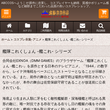
ABCCOSへようこそ!原作に忠実し、コスプレイヤーも納得、質感やボリューム感
など細部までこだわった品質の良いコスプレショップ。
メニュー
カート
ホーム
カテゴリ
ご利用案内
特商法表示
問い合わせ
商品検索
ホーム
>
コスプレ衣装-アニメ
>
艦隊これくしょん -艦これ- シリーズ
艦隊これくしょん -艦これ- シリーズ
合同会社EXNOA（DMM GAMES）のブラウザゲーム『艦隊これくし
ょん -艦これ-』を原作とする日本のテレビアニメ。「1944」の数字
から、レイテ沖海戦をベースにしたストーリーとなることが示唆さ
れている。また、前作の舞台となった鎮守府は場所が明言されてい
なかったが、本作の舞台は佐世保鎮守府であることが放送前に公表
されている。
海底より生まれ人類に牙をむく敵性艦艇群・深海棲艦と呼ばれる異
形の敵に、唯一対抗できる存在である在りし日の艦艇の魂をその身
に宿す少女・艦娘は海を取り戻すべく戦いを挑む。しかし、圧倒的