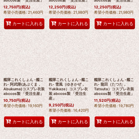
abccos製 「受注生産」
abccos製 「受注生産」
abccos製 「受注生産」
12,750
円
(税込)
12,250
円
(税込)
12,250
円
(税込)
希望小売価格
:
21,460
円
希望小売価格
:
21,980
円
希望小売価格
:
21,980
円
カートに入れる
カートに入れる
カートに入れる
艦隊これくしょん -艦こ
艦隊これくしょん -艦こ
艦隊これくしょん -艦こ
れ- 阿武隈(あぶくま，
れ- 雪風（ゆきかぜ，
れ- 龍田（たつた，
Abukuma)コスプレ衣装
Yukikaze）コスプレ衣
Tatsuta）コスプレ衣装
abccos製 「受注生産」
装 abccos製 「受注生
abccos製 「受注生産」
産」
10,750
円
(税込)
11,520
円
(税込)
9,250
円
(税込)
希望小売価格
:
19,160
円
希望小売価格
:
19,780
円
希望小売価格
:
16,420
円
カートに入れる
カートに入れる
カートに入れる