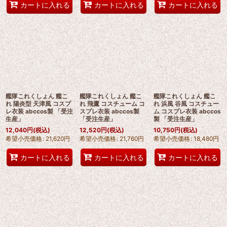
カートに入れる
カートに入れる
カートに入れる
艦隊これくしょん 艦こ
艦隊これくしょん 艦こ
艦隊これくしょん 艦こ
れ 陽炎型 天津風 コスプ
れ 飛鷹 コスチューム コ
れ 浜風 谷風 コスチュー
レ衣装 abccos製 「受注
スプレ衣装 abccos製
ム コスプレ衣装 abccos
生産」
「受注生産」
製 「受注生産」
12,040
円
(税込)
12,520
円
(税込)
10,750
円
(税込)
希望小売価格
:
21,620
円
希望小売価格
:
21,760
円
希望小売価格
:
18,480
円
カートに入れる
カートに入れる
カートに入れる