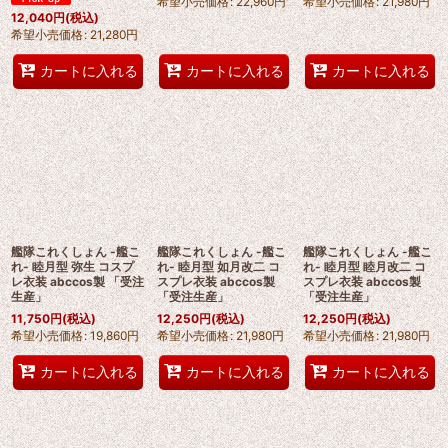
希望小売価格
:
22,960
円
希望小売価格
:
21,980
円
12,040
円
(税込)
希望小売価格
:
21,280
円
カートに入れる
カートに入れる
カートに入れる
艦隊これくしょん -艦こ
艦隊これくしょん -艦こ
艦隊これくしょん -艦こ
れ- 睦月型 弥生 コスプ
れ- 睦月型 如月改二 コ
れ- 睦月型 睦月改二 コ
レ衣装 abccos製 「受注
スプレ衣装 abccos製
スプレ衣装 abccos製
生産」
「受注生産」
「受注生産」
11,750
円
(税込)
12,250
円
(税込)
12,250
円
(税込)
希望小売価格
:
19,860
円
希望小売価格
:
21,980
円
希望小売価格
:
21,980
円
カートに入れる
カートに入れる
カートに入れる