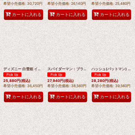
希望小売価格
:
30,720
円
希望小売価格
:
26,140
円
希望小売価格
:
25,480
円
カートに入れる
カートに入れる
カートに入れる
ディズニー 白雪姫 イブニングドレス コスプレ衣装 abccos製 「受注生産」
スパイダーマン：ブランド・ニュー・デイ Spider-Man: Brand New Day /Spider-Man4 パニッシャー Punisher コスプレ衣装 オーダーメイド可能【拳銃付属なし】 abccos製「受注生産」
ハッシュ(バットマン) The Batman Hush コスプレ衣装 abccos製「受注生産」
25,880
円
(税込)
27,940
円
(税込)
28,280
円
(税込)
希望小売価格
:
36,450
円
希望小売価格
:
38,560
円
希望小売価格
:
39,560
円
カートに入れる
カートに入れる
カートに入れる