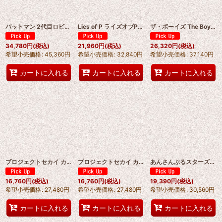
バットマン 2代目ロビン ザ・レッドフード/Red Hood ジェイソン・トッド/Jason Todd コスプレ衣装 オーダーメイド可能 abccos製「受注生産」
Lies of P ライズオブP 主人公 P(ピノッキオ)コスプレ衣装【最適化版】abccos製 「受注生産」
ザ・ボーイズ The Boys Aトレイン A-Train コスプレ靴付き コスプレ衣装 abccos製 「受注生産」
34,780
円
(税込)
21,960
円
(税込)
26,320
円
(税込)
希望小売価格
:
45,360
円
希望小売価格
:
32,840
円
希望小売価格
:
37,140
円
カートに入れる
カートに入れる
カートに入れる
プロジェクトセカイ カラフルステージ！ feat. 初音ミク More More Jump KAITO /カイト コスプレ衣装 abccos製 「受注生産」
プロジェクトセカイ カラフルステージ！ feat. 初音ミク More More Jump 鏡音レン /Kagamine Len コスプレ衣装 abccos製 「受注生産」
あんさんぶるスターズ！10 周年記念イベント「Brighten the Stage 集光ステージ」全キャラクター Ra*bits 仁兔なずな コスプレ衣装 【他キャラ用小物、カラー変更対応可】 abccos製 「受注生産」
16,760
円
(税込)
16,760
円
(税込)
19,390
円
(税込)
希望小売価格
:
27,480
円
希望小売価格
:
27,480
円
希望小売価格
:
30,560
円
カートに入れる
カートに入れる
カートに入れる