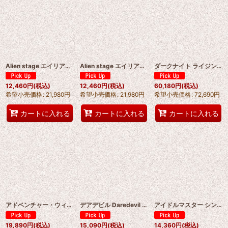
Alien stage エイリアン・ステージ Zombie Stage mizi/ ミジ コスプレ衣装 オーダーメイド可能 abccos製 「受注生産」
Alien stage エイリアン・ステージ Zombie Stage スア/ sua コスプレ衣装 オーダーメイド可能 abccos製 「受注生産」
ダークナイト ライジング（The Dark Knight Rises）ブルース・ウェイン / バットマン Batman Bruce Wayne コスプレ衣装 abccos製 「受注生産」
12,460
円
(税込)
12,460
円
(税込)
60,180
円
(税込)
希望小売価格
:
21,980
円
希望小売価格
:
21,980
円
希望小売価格
:
72,690
円
カートに入れる
カートに入れる
カートに入れる
アドベンチャー・ウィズ・スーパーマン /My Adventures With Superman Season 3 カーラ・ゾー＝エル/スーパーガール Supergirl コスプレ衣装 abccos製「受注生産」
デアデビル Daredevil エレクトラ・ナチオス（Elektra Natchios）コスプレ衣装 abccos製 「受注生産」
アイドルマスター シンデレラガールズ 渋谷凛（しぶや りん） コスプレ衣装 abccos製 「受注生産」
19,890
円
(税込)
15,090
円
(税込)
14,360
円
(税込)