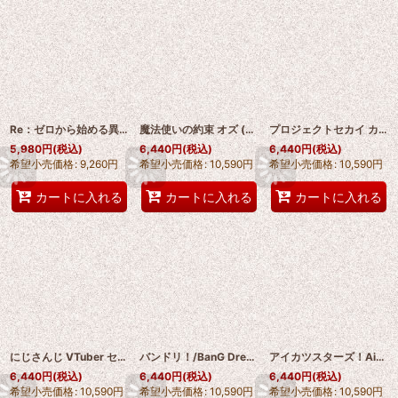
Re：ゼロから始める異世界生活 エミリア Emilia コスプレ靴 abccos製 「受注生産」
魔法使いの約束 オズ (Oz) コスプレ靴 abccos製 「受注生産」
プロジェクトセカイ カラフルステージ！ feat. 初音ミク プロジェクトセカイ 鏡音リン Rin コスプレ靴 abccos製 「受注生産」
5,980
円
(税込)
6,440
円
(税込)
6,440
円
(税込)
希望小売価格
:
9,260
円
希望小売価格
:
10,590
円
希望小売価格
:
10,590
円
カートに入れる
カートに入れる
カートに入れる
にじさんじ VTuber セラフ・ダズルガーデン / Seraph Dazzlegarden コスプレ靴 abccos製 「受注生産」
バンドリ！/BanG Dream! 鳰原令王那/にゅうばられおな コスプレ靴 abccos製 「受注生産」
アイカツスターズ！Aikatsu Stars! 桜庭ローラ コスプレ靴 abccos製 「受注生産」
6,440
円
(税込)
6,440
円
(税込)
6,440
円
(税込)
希望小売価格
:
10,590
円
希望小売価格
:
10,590
円
希望小売価格
:
10,590
円