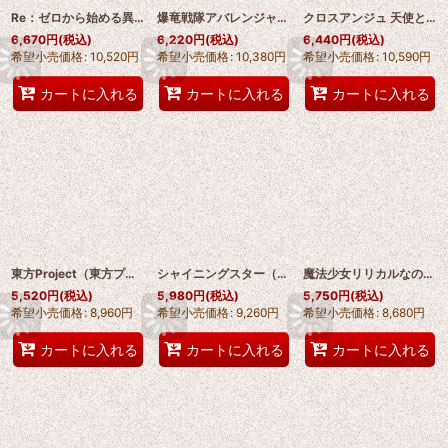
Re：ゼロから始める異世界生活 シャウラ Shaula コスプレ靴 abccos製 「受注生産」
爆竜戦隊アバレンジャー 樹らんる/アバレイエロー コスプレ靴 abccos製 「受注生産」
クロスアンジュ 天使と竜の輪舞 アンジュ/Ange コスプレ靴 abccos製 「受注生産」
6,670
円
(税込)
6,220
円
(税込)
6,440
円
(税込)
希望小売価格
:
10,520
円
希望小売価格
:
10,380
円
希望小売価格
:
10,590
円
カートに入れる
カートに入れる
カートに入れる
東方Project（東方プロジェクト） 霧雨魔理沙（きりさめ まりさ）コスプレ靴 abccos製 「受注生産」
シャイニングスター（Shining Star）Berry コスプレ靴 abccos製 「受注生産」
魔法少女リリカルなのは 八神はやて コスプレ靴 abccos製 「受注生産」
5,520
円
(税込)
5,980
円
(税込)
5,750
円
(税込)
希望小売価格
:
8,960
円
希望小売価格
:
9,260
円
希望小売価格
:
8,680
円
カートに入れる
カートに入れる
カートに入れる