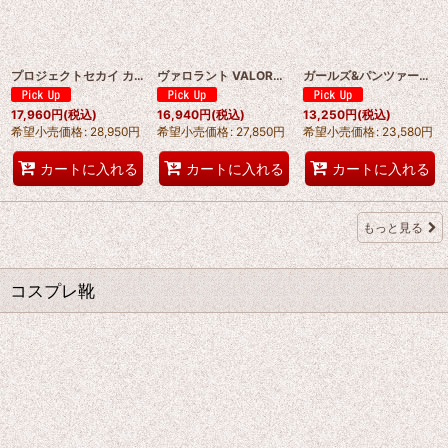
プロジェクトセカイ カラフルステージ! feat. 初音ミク 東雲彰人（しののめ あきと）コスプレ衣装 abccos製 「受注生産」
ヴァロラント VALORANT ミクス miks コスプレ衣装 abccos製 「受注生産」
ガールズ&パンツァー（ガールズ アンド パンツァー）GIRLS und PANZER 安斎 千代美/ あんざいちよみ コスプレ衣装 abccos製 「受注生産」
17,960
円
(税込)
16,940
円
(税込)
13,250
円
(税込)
希望小売価格
:
28,950
円
希望小売価格
:
27,850
円
希望小売価格
:
23,580
円
カートに入れる
カートに入れる
カートに入れる
もっと見る
コスプレ靴