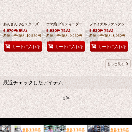
あんさんぶるスターズ!/!! 影片みか（かげひら みか）コスプレ靴 abccos製 「受注生産」
ウマ娘 プリティーダービー フォーエバーヤング /Forever Young コスプレ靴 abccos製 「受注生産」
ファイナルファンタジーXIV:新生エオルゼア アルフィノ・ルヴェユール コスプレ靴 abccos製 「受注生産」
6,670
円
(税込)
5,980
円
(税込)
5,520
円
(税込)
希望小売価格
:
10,520
円
希望小売価格
:
9,260
円
希望小売価格
:
8,960
円
カートに入れる
カートに入れる
カートに入れる
もっと見る
最近チェックしたアイテム
0件