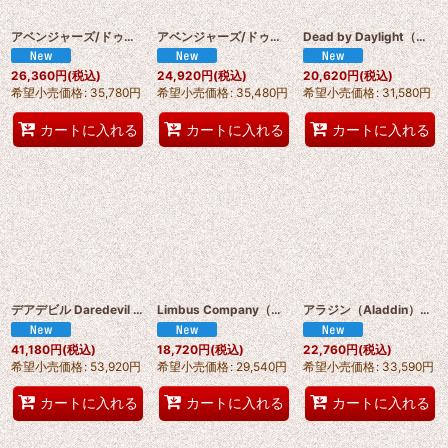
アベンジャーズ/ドゥームズデイ（Avengers: Doomsday）ジョニー・ストーム / ヒューマン・トーチ コスプレ衣装 abccos製「受注生産」
アベンジャーズ/ドゥームズデイ（Avengers: Doomsday）リード・リチャーズ / ミスター・ファンタスティック コスプレ衣装 abccos製「受注生産」
Dead by Daylight（デッド バイ デイライト）ミナ/ MiNA コスプレ衣装 abccos製「受注生産」
26,360
円
(税込)
24,920
円
(税込)
20,620
円
(税込)
希望小売価格
:
35,780
円
希望小売価格
:
35,480
円
希望小売価格
:
31,580
円
カートに入れる
カートに入れる
カートに入れる
デアデビル Daredevil ブルズアイ（Bullseye）レスター /Lester コスプレ衣装 abccos製 「受注生産」
Limbus Company（リンバス・カンパニー）マティアス Matthias コスプレ衣装 abccos製 「受注生産」
アラジン（Aladdin）ジャスミン Jasmine コスプレ衣装 abccos製 「受注生産」
41,180
円
(税込)
18,720
円
(税込)
22,760
円
(税込)
希望小売価格
:
53,920
円
希望小売価格
:
29,540
円
希望小売価格
:
33,590
円
カートに入れる
カートに入れる
カートに入れる