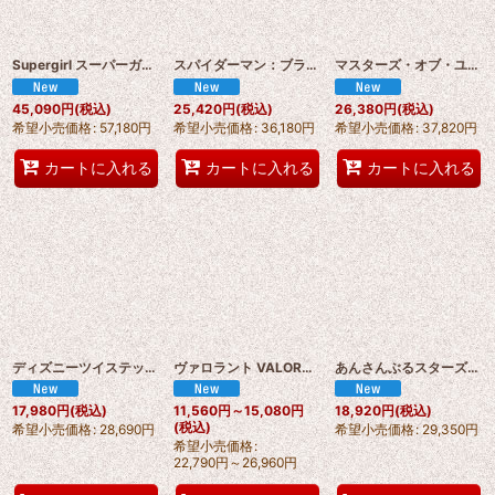
Supergirl スーパーガール Lobo（ザ・ウルフ） The Wolf（ウルフ） カール・ロボ（Carl Lobo）コスプレ衣装 オーダーメイド可能 abccos製「受注生産」
スパイダーマン：ブランド・ニュー・デイ（Spider-Man: Brand New Day）「手」 The Hand コスプレ衣装 abccos製 「受注生産」
マスターズ・オブ・ユニバース（Masters of the Universe）ティーラ Teela コスプレ衣装 オーダーメイド可能 バラ売り可 abccos製「受注生産」
45,090
円
(税込)
25,420
円
(税込)
26,380
円
(税込)
希望小売価格
:
57,180
円
希望小売価格
:
36,180
円
希望小売価格
:
37,820
円
カートに入れる
カートに入れる
カートに入れる
ディズニーツイステッドワンダーランド 2025年のハロウィン エース·トラッポラ（Ace Trappola）コスプレ衣装 オーダーメイド可能 abccos製 「受注生産」
ヴァロラント VALORANT Sage（セージ）コスプレ衣装 abccos製 「受注生産」
あんさんぶるスターズ！「あんスタ」シャッフル第 10 弾 天祥院英智・朔間凛月・朱桜司 dream diary プロローグ後編 コスプレ衣装 オーダーメイド可能 abccos製 「受注生産」
17,980
円
(税込)
11,560
円
～15,080
円
18,920
円
(税込)
(税込)
希望小売価格
:
28,690
円
希望小売価格
:
29,350
円
希望小売価格
:
22,790
円
～26,960
円