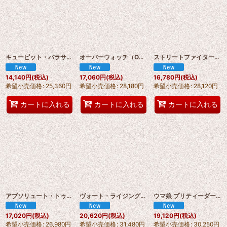
キューピット・パラサイト Cupid Parasite - リネット・ミラー コスプレ衣装 オーダーメイド可能 abccos製 「受注生産」
オーバーウォッチ（Overwatch） OW2 家守霧子 Kiriko「猫女」コスプレ衣装 abccos製 「受注生産」
ストリートファイター6 Street Fighte 6 イングリッド INGRID コスプレ衣装 abccos製「受注生産」
14,140
円
(税込)
17,060
円
(税込)
16,780
円
(税込)
希望小売価格
:
25,360
円
希望小売価格
:
28,180
円
希望小売価格
:
28,120
円
カートに入れる
カートに入れる
カートに入れる
アブソリュート・トゥーフェイス Absolute Two-Face コスプレ衣装 abccos製「受注生産」
ヴォート・ライジング（Vought Rising）魚雷/Torpedo コスプレ衣装 abccos製「受注生産」
ウマ娘 プリティーダービー マルシュロレーヌ/Marche Lorraine コスプレ衣装 オーダーメイド可能 abccos製 「受注生産」
17,020
円
(税込)
20,620
円
(税込)
19,120
円
(税込)
希望小売価格
:
26,980
円
希望小売価格
:
31,480
円
希望小売価格
:
30,250
円