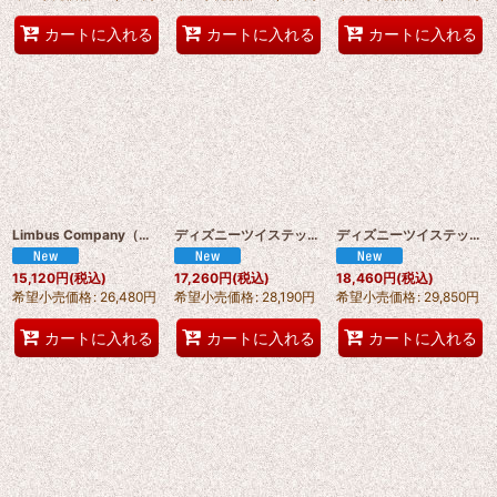
カートに入れる
カートに入れる
カートに入れる
Limbus Company（リンバス・カンパニー） ホンル (Hong Lu) コスプレ衣装 abccos製 「受注生産」
ディズニーツイステッドワンダーランド 2025年のハロウィン ルーク·ハント /Rook Hunt コスプレ衣装 オーダーメイド可能 abccos製 「受注生産」
ディズニーツイステッドワンダーランド 2025年のハロウィン カリム・アルアジーム /Kalim·Al-Asim コスプレ衣装 オーダーメイド可能 abccos製 「受注生産」
15,120
円
(税込)
17,260
円
(税込)
18,460
円
(税込)
希望小売価格
:
26,480
円
希望小売価格
:
28,190
円
希望小売価格
:
29,850
円
カートに入れる
カートに入れる
カートに入れる