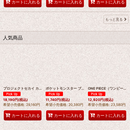
カートに入れる
カートに入れる
カートに入れる
もっと見る
人気商品
プロジェクトセカイ カラフルステージ！ feat. 初音ミク khn 小豆沢こはね（あずさわ こはね）コスプレ衣装 abccos製 「受注生産」
ポケットモンスター ブラック・ホワイト カミツレ /Elesa コスプレ衣装 abccos製 「受注生産」
ONE PIECE（ワンピース）シュガー Sugar コスプレ衣装 abccos製 「受注生産」
18,190
円
(税込)
11,740
円
(税込)
12,920
円
(税込)
希望小売価格
:
29,160
円
希望小売価格
:
20,380
円
希望小売価格
:
23,580
円
カートに入れる
カートに入れる
カートに入れる