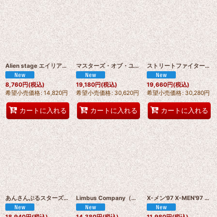
Alien stage エイリアン・ステージ アナート芸術高等学校 女性用制服 コスプレ衣装 オーダーメイド可能 abccos製 「受注生産」
マスターズ・オブ・ユニバース（Masters of the Universe）悪の帝王 Skeletor (すけるたー) コスプレ衣装 abccos製「受注生産」
ストリートファイター6 Street Fighter6 イングリッド Ingrid コスプレ衣装 abccos製「受注生産」
8,760
円
(税込)
19,180
円
(税込)
19,660
円
(税込)
希望小売価格
:
14,820
円
希望小売価格
:
30,620
円
希望小売価格
:
30,280
円
カートに入れる
カートに入れる
カートに入れる
あんさんぶるスターズ！！Ensemble Stars!! エイプリルフール VTuber 礼瀬マヨイ コスプレ衣装 オーダーメイド可能 abccos製 「受注生産」
Limbus Company（リンバス・カンパニー）メインストーリー/09「断ち切れない」ソラ /Sora コスプレ衣装 abccos製 「受注生産」
X-メン'97 X-MEN'97 ローグ Rogue アンナ＝マリー・レイヴン コスプレ衣装 abccos製 「受注生産」
18,940
円
(税込)
14,380
円
(税込)
11,980
円
(税込)