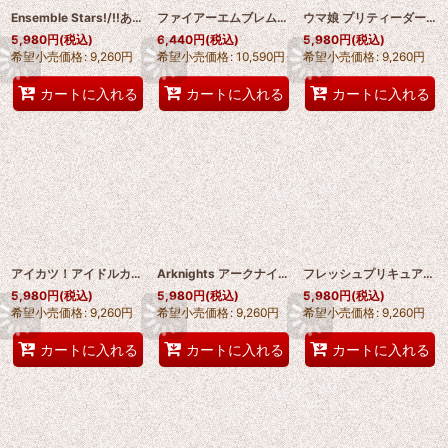
Ensemble Stars!/!!あんさんぶるスターズ!/!! MELLOW DEAR US 甘楽チトセ（つづら チトセ）コスプレ靴 abccos製 「受注生産」
ファイアーエムブレム風花雪月 エーデルガルト=フォン=フレスベルグ コスプレ靴 abccos製 「受注生産」
ウマ娘 プリティーダービー ナカヤマフェスタ/ Nakayama Festa コスプレ靴 abccos製 「受注生産」
5,980
円
(税込)
6,440
円
(税込)
5,980
円
(税込)
希望小売価格
:
9,260
円
希望小売価格
:
10,590
円
希望小売価格
:
9,260
円
カートに入れる
カートに入れる
カートに入れる
アイカツ！アイドルカツドウ！ 霧矢あおい コスプレ靴 abccos製 「受注生産」
Arknights アークナイツ ドミトリ・チェルタルド・ベローネ ディミトリ Bellone コスプレ靴 abccos製 「受注生産」
フレッシュプリキュア! FRESHPrecure！東 せつな（ひがし せつな）コスプレ靴 abccos製 「受注生産」
5,980
円
(税込)
5,980
円
(税込)
5,980
円
(税込)
希望小売価格
:
9,260
円
希望小売価格
:
9,260
円
希望小売価格
:
9,260
円
カートに入れる
カートに入れる
カートに入れる