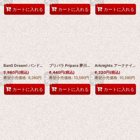
カートに入れる
カートに入れる
カートに入れる
BanG Dream! バンドリ! 戸山香澄（とやま かすみ）Toyama Kasumi コスプレ靴 abccos製 「受注生産」
プリパラ Pripara 夢川ショウゴ コスプレ靴 abccos製 「受注生産」
Arknights アークナイツ Angelina アンジェリーナ コスプレ靴 abccos製 「受注生産」
5,980
円
(税込)
6,440
円
(税込)
6,220
円
(税込)
希望小売価格
:
9,260
円
希望小売価格
:
10,590
円
希望小売価格
:
10,380
円
カートに入れる
カートに入れる
カートに入れる