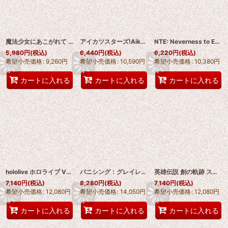
魔法少女にあこがれて まほあこ 阿良河キウィ（あらが キウィ）コスプレ靴 abccos製 「受注生産」
アイカツスターズ!Aikatsu Stars! 白銀リリィ（しろがね リリィ） コスプレ靴 abccos製 「受注生産」
NTE: Neverness to Everness（エヌティーイー：ネバーネス トゥ エバーネス） Lacrimosa レクイエム コスプレ靴 abccos製 「受注生産」
5,980
円
(税込)
6,440
円
(税込)
6,220
円
(税込)
希望小売価格
:
9,260
円
希望小売価格
:
10,590
円
希望小売価格
:
10,380
円
カートに入れる
カートに入れる
カートに入れる
hololive ホロライブ VTuber 常闇トワ コスプレ靴 abccos製 「受注生産」
パニシング：グレイレイヴン Punishing: Gray Raven α コスプレ靴 abccos製 「受注生産」
英雄伝説 創の軌跡 スウィン・アーベル コスプレ靴 abccos製 「受注生産」
7,140
円
(税込)
8,280
円
(税込)
7,140
円
(税込)
希望小売価格
:
12,080
円
希望小売価格
:
14,050
円
希望小売価格
:
12,080
円
カートに入れる
カートに入れる
カートに入れる