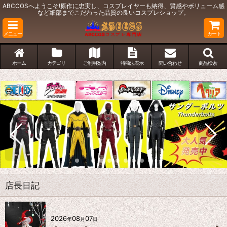
ABCCOSへようこそ!原作に忠実し、コスプレイヤーも納得、質感やボリューム感
など細部までこだわった品質の良いコスプレショップ。
メニュー
カート
ホーム
カテゴリ
ご利用案内
特商法表示
問い合わせ
商品検索
店長日記
2026
08
07
年
月
日