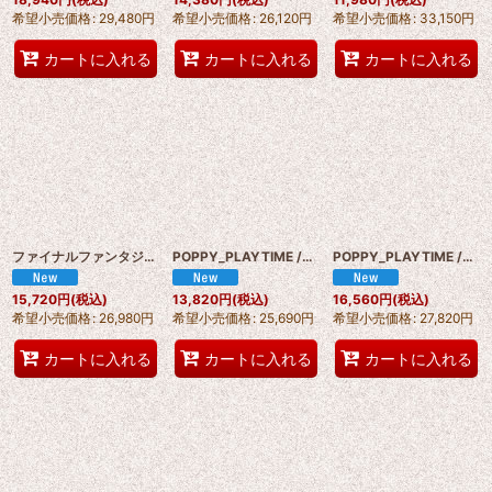
希望小売価格
:
29,480
円
希望小売価格
:
26,120
円
希望小売価格
:
33,150
円
カートに入れる
カートに入れる
カートに入れる
ファイナルファンタジー VII Tifa Lockhart /ティファ・ロックハート カウガール衣装 コスプレ衣装 abccos製 「受注生産」
POPPY_PLAYTIME /ぽぴーぷれいたいむ Poppy(ポピー) コスプレ衣装 abccos製 「受注生産」
POPPY_PLAYTIME /ぽぴーぷれいたいむ The Prototype(プロトタイプ) 実験体1006(号) コスプレ衣装 abccos製 「受注生産」
15,720
円
(税込)
13,820
円
(税込)
16,560
円
(税込)
希望小売価格
:
26,980
円
希望小売価格
:
25,690
円
希望小売価格
:
27,820
円
カートに入れる
カートに入れる
カートに入れる