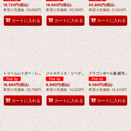
18,720
円
(税込)
19,660
円
(税込)
20,860
円
(税込)
希望小売価格
:
29,680
円
希望小売価格
:
30,180
円
希望小売価格
:
31,620
円
カートに入れる
カートに入れる
カートに入れる
トゥームレイダー：レジェンド・オブ・ララ・クロフト 実写版 Tomb Raider ララ・クロフト /Lara Croft コスプレ衣装 オーダーメイド可能 abccos製 「受注生産」
ジャスティス・リーグ（Justice League）ダークスーパーマン つなぎ服 コスプレ衣装 abccos製 「受注生産」
ドラゴンボール超 銀河パトロール カカロット 孫 悟空（そん ごくう）コスプレ衣装 abccos製 「受注生産」
18,860
円
(税込)
8,880
円
(税込)
9,560
円
(税込)
希望小売価格
:
29,780
円
希望小売価格
:
14,520
円
希望小売価格
:
16,340
円
カートに入れる
カートに入れる
カートに入れる