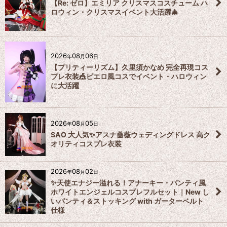
【Re: ゼロ】エミリア クリスマスコスチューム ハ
ロウィン・クリスマスイベント大活躍🎄
2026
08
06
年
月
日
【プリティーリズム】久里須かなめ 完全再現コス
プレ衣装🎪ピエロ風コスでイベント・ハロウィン
に大活躍
2026
08
05
年
月
日
SAO 大人気✨アスナ薔薇ウェディングドレス 高ク
オリティコスプレ衣装
2026
08
02
年
月
日
✨天使エナジー溢れる！アナーキー・パンティ風
ホワイトエンジェルコスプレフルセット｜New し
いパンティ＆ストッキング with ガーターベルト
仕様