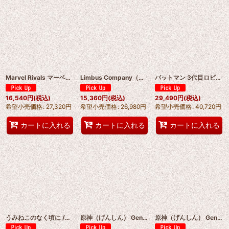
Marvel Rivals マーベル・ライバルズ ブラックキャット（Black Cat） ブラックキャット：アーバン・プレデター コスプレ衣装 abccos製「受注生産」
Limbus Company（リンバス・カンパニー）メインストーリー/09「断ち切れない」モーゼス コスプレ衣装 abccos製 「受注生産」
バットマン 3代目ロビン ティム・ドレイク（Tim Drake）コスプレ衣装 オーダーメイド可能 バラ売り可 abccos製「受注生産」
16,540
円
(税込)
15,360
円
(税込)
29,490
円
(税込)
希望小売価格
:
27,320
円
希望小売価格
:
26,980
円
希望小売価格
:
40,720
円
カートに入れる
カートに入れる
カートに入れる
うみねこのなく頃に /うみねこのなくころに 右代宮 絵羽 （うしろみや えば）コスプレ衣装 abccos製 「受注生産」
原神（げんしん） Genshin シトラリ Citlali コスプレ衣装 abccos製 「受注生産」
原神（げんしん） Genshin 「傀儡」サンドローネ Sandrone コスプレ衣装 abccos製 「受注生産」