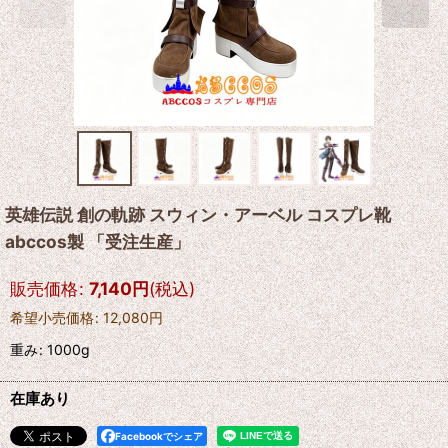
英雄伝説 創の軌跡 スウィン・アーベル コスプレ靴
abccos製 「受注生産」
販売価格
:
7,140
円
(税込)
希望小売価格
:
12,080
円
重み
:
1000g
在庫あり
Facebookでシェア