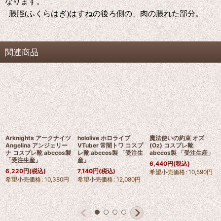
なります。
脹脛(ふくらはぎ)はすねの後ろ側の、肉の脹れた部分。
関連商品
Arknights アークナイツ
hololive ホロライブ
魔法使いの約束 オズ
Angelina アンジェリー
VTuber 常闇トワ コスプ
(Oz) コスプレ靴
ナ コスプレ靴 abccos製
レ靴 abccos製 「受注生
abccos製 「受注生産」
「受注生産」
産」
6,440
円
(税込)
6,220
円
(税込)
7,140
円
(税込)
希望小売価格
:
10,590
円
希望小売価格
:
10,380
円
希望小売価格
:
12,080
円