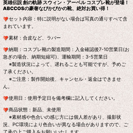
英雄伝説 創の軌跡 スウィン・アーベル コスプレ靴が登場！
ABCCOS
の
豪奢なぴかぴかの靴、絶対お買い得！
セット内容：特に説明がない場合は写真の通りすべて含
まれています。
素材：合皮など、ラバー
納期：コスプレ靴の製造期間：入金確認後7-10営業日(お
急ぎの場合、納期短縮可)、運輸期間：3-5営業日
※製造状況によって、遅れることも可能ですが、予めご
了承ください。
※ご注意：製作開始後、キャンセル・返金はできませ
ん。
使用日：使用予定日を備考欄に記入してください。
商品状態：新品、未使用
※素材感や色合いの感じ方には個人差があり、撮影状
況、PC環境により色合いが異なる場合がありますので、ご
了承の上ご購入をお願いいたします。