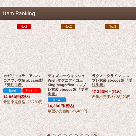
Item Ranking
No.1
No.2
No.3
カガリ・ユラ・アスハ
ディズニー ウィッシュ
ラクス・クライン コス
コスプレ衣装 abccos製
Wish マグニフィコ王
プレ衣装 abccos製 「受
「受注生産」
King Magnifico コスプ
注生産」
レ衣装 abccos製 「受注
17,240
円
～
(税込)
生産」
希望小売価格
:
28,120
円
14,860
円
(税込)
希望小売価格
:
25,280
円
14,380
円
(税込)
希望小売価格
:
25,460
円