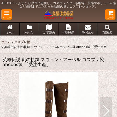
ABCCOSへようこそ!原作に忠実し、コスプレイヤーも納得、質感やボリューム感
など細部までこだわった品質の良いコスプレショップ。
メニュー
カート
ホーム
カテゴリ
ご利用案内
特商法表示
問い合わせ
商品検索
ホーム
>
コスプレ靴
>
英雄伝説 創の軌跡 スウィン・アーベル コスプレ靴 abccos製 「受注生産」
英雄伝説 創の軌跡 スウィン・アーベル コスプレ靴
abccos製 「受注生産」