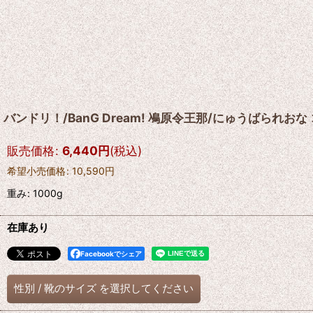
バンドリ！/BanG Dream! 鳰原令王那/にゅうばられおな
販売価格
:
6,440
円
(税込)
希望小売価格
:
10,590
円
重み
:
1000g
在庫あり
Facebookでシェア
性別
/
靴のサイズ
を選択してください