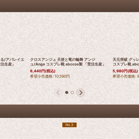
る/アバレイエ
クロスアンジュ 天使と竜の輪舞 アンジ
天元突破 グッレン 
「受注生産」
ュ/Ange コスプレ靴 abccos製 「受注生産」
コスプレ靴 ab
6,440
円
(税込)
5,980
円
(税込)
希望小売価格
:
10,590
円
希望小売価格
:
No.3