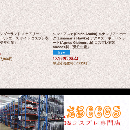
ンダーランド スケアリー・モ
シン・アスカ(Shinn Asuka) ルナマリア・ホー
ドル エース ケイト コスプレ衣
ク(Lunamaria Hawke) アグネス・ギーベンラ
 「受注生産」
ート(Agnes Giebenrath) コスプレ衣装
abccos製 「受注生産」
)
15,580
円
(税込)
27,860
円
希望小売価格
:
26,120
円