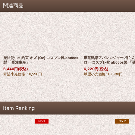
関連商品
魔法使いの約束 オズ (Oz) コスプレ靴 abccos
爆竜戦隊アバレンジャー 樹らん
製 「受注生産」
ロー コスプレ靴 abccos製 
6,440
円
(税込)
6,220
円
(税込)
希望小売価格
:
10,590
円
希望小売価格
:
10,380
円
Item Ranking
No.1
No.2