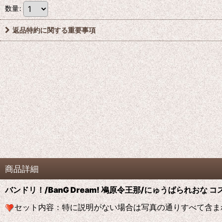
数量
:
返品特約に関する重要事項
商品詳細
バンドリ！/BanG Dream! 鳰原令王那/にゅうばられおな 
セット内容：特に説明がない場合は写真の通りすべて含ま