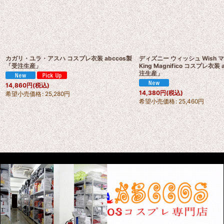
カガリ・ユラ・アスハ コスプレ衣装 abccos製
ディズニー ウィッシュ Wish
「受注生産」
King Magnifico コスプレ衣装 
注生産」
14,860
円
(税込)
14,380
円
(税込)
希望小売価格
:
25,280
円
希望小売価格
:
25,460
円