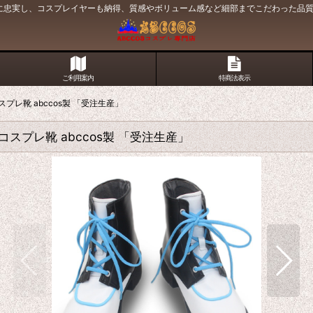
原作に忠実し、コスプレイヤーも納得、質感やボリューム感など細部までこだわった品
ご利用案内
特商法表示
スプレ靴 abccos製 「受注生産」
 コスプレ靴 abccos製 「受注生産」