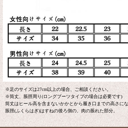
※足のサイズは27cm以上の場合、ご相談ください。
※筒丈、脹脛周り(ロングブーツタイプの場合は必要です)
筒丈はヒール高を含まないかかとから履き口までの高さに
脹脛(ふくらはぎ)はすねの後ろ側の、肉の脹れた部分。