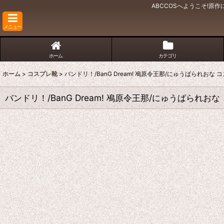
ABCCOSへようこそ!
メニュー
ホーム
カテゴリ
ホーム
>
コスプレ靴
>
バンドリ！/BanG Dream! 鳰原令王那/にゅうばられおな コ
バンドリ！/BanG Dream! 鳰原令王那/にゅうばられおな