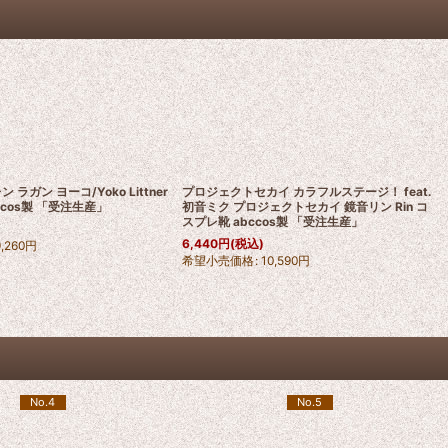
ラガン ヨーコ/Yoko Littner
プロジェクトセカイ カラフルステージ！ feat.
ccos製 「受注生産」
初音ミク プロジェクトセカイ 鏡音リン Rin コ
スプレ靴 abccos製 「受注生産」
6,440
円
(税込)
9,260
円
希望小売価格
:
10,590
円
No.4
No.5