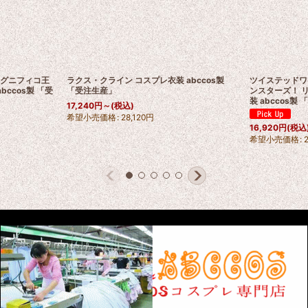
 マグニフィコ王
ラクス・クライン コスプレ衣装 abccos製
ツイステッドワ
abccos製 「受
「受注生産」
ンスターズ！ リ
装 abccos製
17,240
円
～
(税込)
希望小売価格
:
28,120
円
16,920
円
(税込
希望小売価格
: