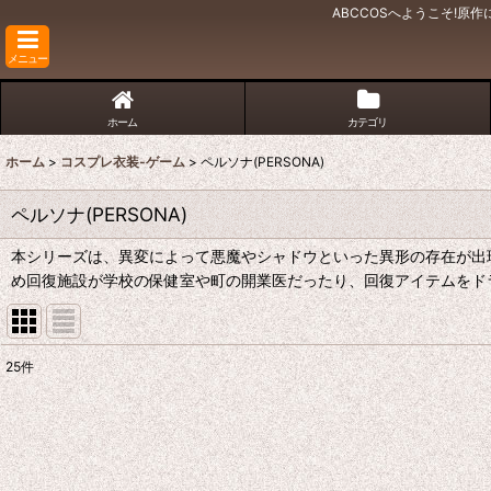
ABCCOSへようこそ!
メニュー
ホーム
カテゴリ
ホーム
>
コスプレ衣装-ゲーム
>
ペルソナ(PERSONA)
ペルソナ(PERSONA)
本シリーズは、異変によって悪魔やシャドウといった異形の存在が出
め回復施設が学校の保健室や町の開業医だったり、回復アイテムをド
25
件
表示数
:
並び順
: