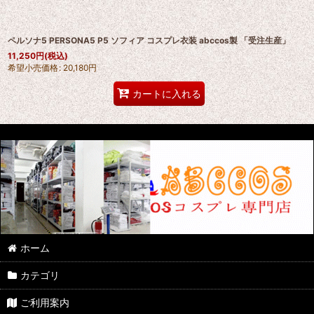
ペルソナ5 PERSONA5 P5 ソフィア コスプレ衣装 abccos製 「受注生産」
11,250
円
(税込)
希望小売価格
:
20,180
円
カートに入れる
ホーム
カテゴリ
ご利用案内