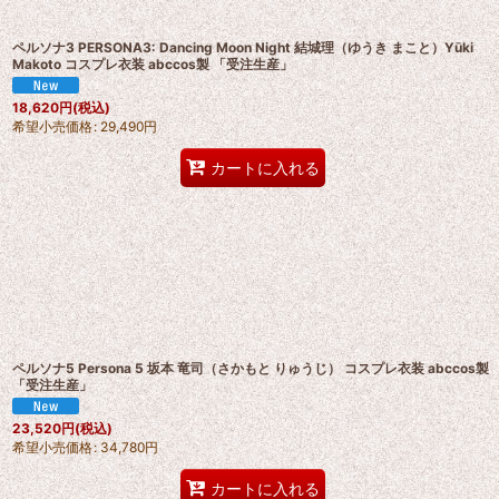
ペルソナ3 PERSONA3: Dancing Moon Night 結城理（ゆうき まこと）Yūki
Makoto コスプレ衣装 abccos製 「受注生産」
18,620
円
(税込)
希望小売価格
:
29,490
円
カートに入れる
ペルソナ5 Persona 5 坂本 竜司（さかもと りゅうじ） コスプレ衣装 abccos製
「受注生産」
23,520
円
(税込)
希望小売価格
:
34,780
円
カートに入れる