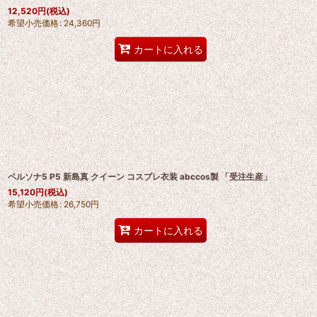
12,520
円
(税込)
希望小売価格
:
24,360
円
カートに入れる
ペルソナ5 P5 新島真 クイーン コスプレ衣装 abccos製 「受注生産」
15,120
円
(税込)
希望小売価格
:
26,750
円
カートに入れる