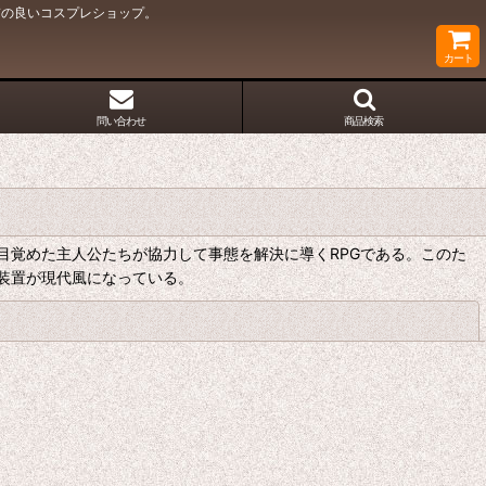
質の良いコスプレショップ。
カート
問い合わせ
商品検索
目覚めた主人公たちが協力して事態を解決に導くRPGである。このた
装置が現代風になっている。
閉じる