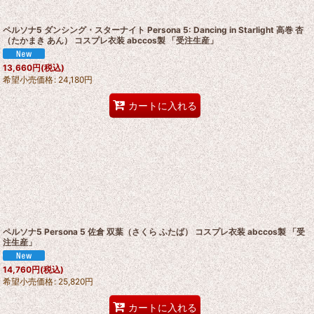
ペルソナ5 ダンシング・スターナイト Persona 5: Dancing in Starlight 高巻 杏
（たかまき あん） コスプレ衣装 abccos製 「受注生産」
13,660
円
(税込)
希望小売価格
:
24,180
円
カートに入れる
ペルソナ5 Persona 5 佐倉 双葉（さくら ふたば） コスプレ衣装 abccos製 「受
注生産」
14,760
円
(税込)
希望小売価格
:
25,820
円
カートに入れる