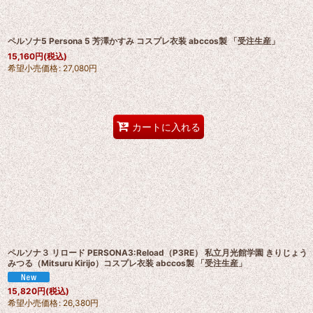
ペルソナ5 Persona 5 芳澤かすみ コスプレ衣装 abccos製 「受注生産」
15,160
円
(税込)
希望小売価格
:
27,080
円
カートに入れる
ペルソナ３ リロード PERSONA3:Reload（P3RE） 私立月光館学園 きりじょう
みつる（Mitsuru Kirijo）コスプレ衣装 abccos製 「受注生産」
15,820
円
(税込)
希望小売価格
:
26,380
円