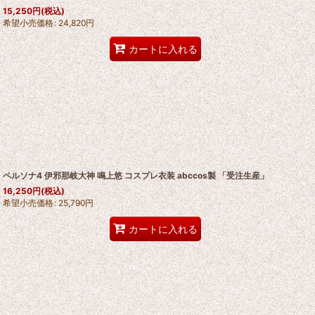
15,250
円
(税込)
希望小売価格
:
24,820
円
カートに入れる
ペルソナ4 伊邪那岐大神 鳴上悠 コスプレ衣装 abccos製 「受注生産」
16,250
円
(税込)
希望小売価格
:
25,790
円
カートに入れる