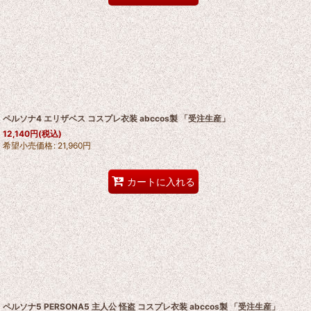
ペルソナ4 エリザベス コスプレ衣装 abccos製 「受注生産」
12,140
円
(税込)
希望小売価格
:
21,960
円
カートに入れる
ペルソナ5 PERSONA5 主人公 怪盗 コスプレ衣装 abccos製 「受注生産」