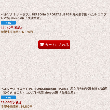
ペルソナ３ ポータブル PERSONA 3 PORTABLE P3P 月光館学園 ハム子 コスプ
レ衣装 abccos製 「受注生産」
14,140
円
(税込)
希望小売価格
:
25,350
円
カートに入れる
ペルソナ３ リロード PERSONA3:Reload（P3RE） 私立月光館学園 制服 結城理
（ゆうき まこと） コスプレ衣装 abccos製 「受注生産」
13,660
円
(税込)
希望小売価格
:
24,180
円