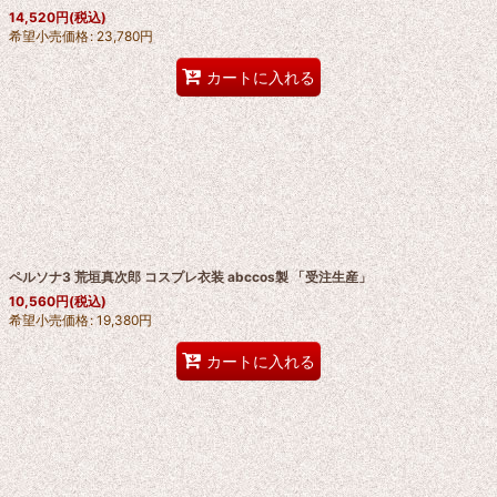
14,520
円
(税込)
希望小売価格
:
23,780
円
カートに入れる
ペルソナ3 荒垣真次郎 コスプレ衣装 abccos製 「受注生産」
10,560
円
(税込)
希望小売価格
:
19,380
円
カートに入れる