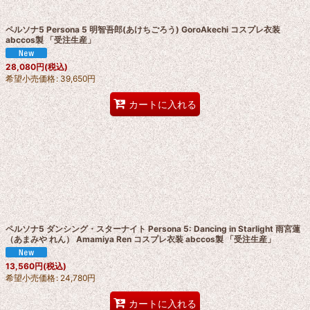
ペルソナ5 Persona 5 明智吾郎(あけちごろう) GoroAkechi コスプレ衣装
abccos製 「受注生産」
28,080
円
(税込)
希望小売価格
:
39,650
円
カートに入れる
ペルソナ5 ダンシング・スターナイト Persona 5: Dancing in Starlight 雨宮蓮
（あまみや れん） Amamiya Ren コスプレ衣装 abccos製 「受注生産」
13,560
円
(税込)
希望小売価格
:
24,780
円
カートに入れる