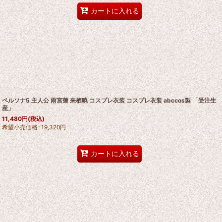
カートに入れる
ペルソナ5 主人公 雨宮蓮 来栖暁 コスプレ衣装 コスプレ衣装 abccos製 「受注生
産」
11,480
円
(税込)
希望小売価格
:
19,320
円
カートに入れる