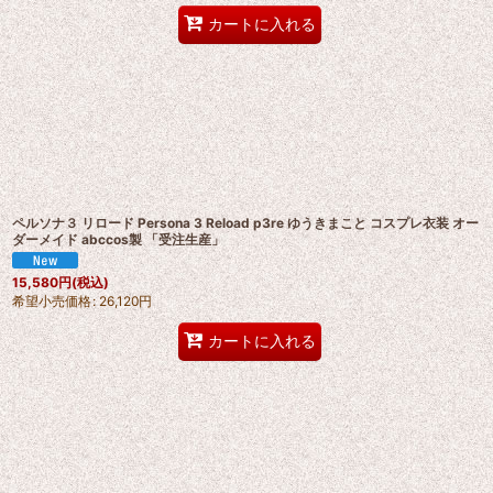
カートに入れる
ペルソナ３ リロード Persona 3 Reload p3re ゆうきまこと コスプレ衣装 オー
ダーメイド abccos製 「受注生産」
15,580
円
(税込)
希望小売価格
:
26,120
円
カートに入れる