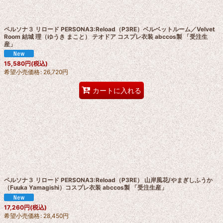
絞り込む
ペルソナ３ リロード PERSONA3:Reload（P3RE）ベルベットルーム／Velvet
Room 結城 理（ゆうき まこと） テオドア コスプレ衣装 abccos製 「受注生
産」
15,580
円
(税込)
希望小売価格
:
26,720
円
カートに入れる
ペルソナ３ リロード PERSONA3:Reload（P3RE） 山岸風花/やまぎしふうか
（Fuuka Yamagishi）コスプレ衣装 abccos製 「受注生産」
17,260
円
(税込)
希望小売価格
:
28,450
円