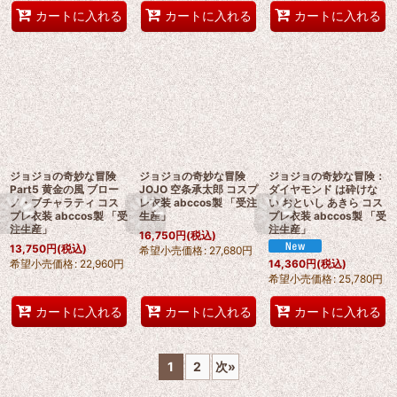
カートに入れる
カートに入れる
カートに入れる
ジョジョの奇妙な冒険
ジョジョの奇妙な冒険
ジョジョの奇妙な冒険：
Part5 黄金の風 ブロー
JOJO 空条承太郎 コスプ
ダイヤモンド は砕けな
ノ・ブチャラティ コス
レ衣装 abccos製 「受注
い おといし あきら コス
プレ衣装 abccos製 「受
生産」
プレ衣装 abccos製 「受
注生産」
注生産」
16,750
円
(税込)
13,750
円
(税込)
希望小売価格
:
27,680
円
希望小売価格
:
22,960
円
14,360
円
(税込)
希望小売価格
:
25,780
円
カートに入れる
カートに入れる
カートに入れる
1
2
次
»