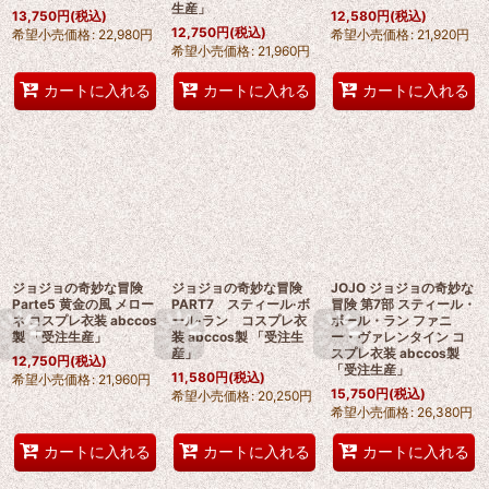
生産」
13,750
円
(税込)
12,580
円
(税込)
12,750
円
(税込)
希望小売価格
:
22,980
円
希望小売価格
:
21,920
円
希望小売価格
:
21,960
円
カートに入れる
カートに入れる
カートに入れる
ジョジョの奇妙な冒険
ジョジョの奇妙な冒険
JOJO ジョジョの奇妙な
Parte5 黄金の風 メロー
PART7 スティール·ボ
冒険 第7部 スティール・
ネ コスプレ衣装 abccos
ール·ラン コスプレ衣
ボール・ラン ファニ
製 「受注生産」
装 abccos製 「受注生
ー・ヴァレンタイン コ
産」
スプレ衣装 abccos製
12,750
円
(税込)
「受注生産」
11,580
円
(税込)
希望小売価格
:
21,960
円
15,750
円
(税込)
希望小売価格
:
20,250
円
希望小売価格
:
26,380
円
カートに入れる
カートに入れる
カートに入れる