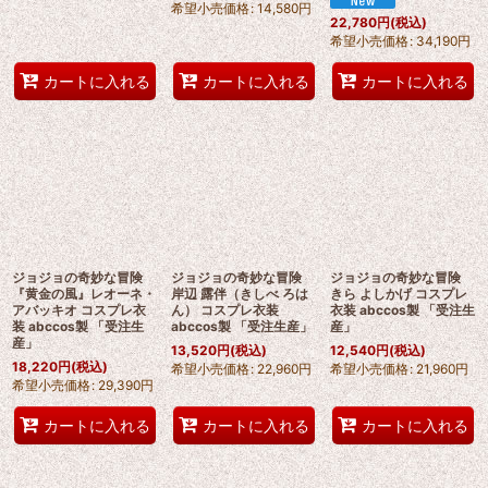
希望小売価格
:
14,580
円
22,780
円
(税込)
希望小売価格
:
34,190
円
カートに入れる
カートに入れる
カートに入れる
ジョジョの奇妙な冒険
ジョジョの奇妙な冒険
ジョジョの奇妙な冒険
『黄金の風』レオーネ・
岸辺 露伴（きしべ ろは
きら よしかげ コスプレ
アバッキオ コスプレ衣
ん） コスプレ衣装
衣装 abccos製 「受注生
装 abccos製 「受注生
abccos製 「受注生産」
産」
産」
13,520
円
(税込)
12,540
円
(税込)
18,220
円
(税込)
希望小売価格
:
22,960
円
希望小売価格
:
21,960
円
希望小売価格
:
29,390
円
カートに入れる
カートに入れる
カートに入れる