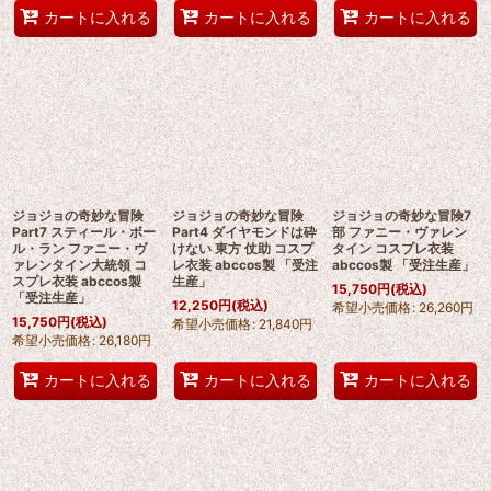
カートに入れる
カートに入れる
カートに入れる
ジョジョの奇妙な冒険
ジョジョの奇妙な冒険
ジョジョの奇妙な冒険7
Part7 スティール・ボー
Part4 ダイヤモンドは砕
部 ファニー・ヴァレン
ル・ラン ファニー・ヴ
けない 東方 仗助 コスプ
タイン コスプレ衣装
ァレンタイン大統領 コ
レ衣装 abccos製 「受注
abccos製 「受注生産」
スプレ衣装 abccos製
生産」
15,750
円
(税込)
「受注生産」
12,250
円
(税込)
希望小売価格
:
26,260
円
15,750
円
(税込)
希望小売価格
:
21,840
円
希望小売価格
:
26,180
円
カートに入れる
カートに入れる
カートに入れる