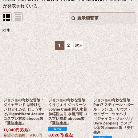
が発表されている。
表示順変更
閉じる
62
件
表示数
:
1
2
次
»
並び順
:
絞り込む
ジョジョの奇妙な冒険：
ジョジョの奇妙な冒険
ジョジョの奇妙な冒険
ダイヤモンド は砕けな
くうじょう ジョリーン
Part7 スティール・ボー
い ひがしかた じょうす
Jolyne Cujoh 同人水着
ル・ラン ユーリウス・
け/Higashikata Josuke
伸縮性あり 水着用可 コ
カイザー・ツェペリ
コスプレ衣装 abccos製
スプレ衣装 abccos製
（ジャイロ・ツェペリ /
「受注生産」
「受注生産」
Gyro Zeppeli）コスプ
レ衣装 abccos製 「受注
11,040
円
(税込)
生産」
希望小売価格
:
19,160
円
8,620
円
(税込)