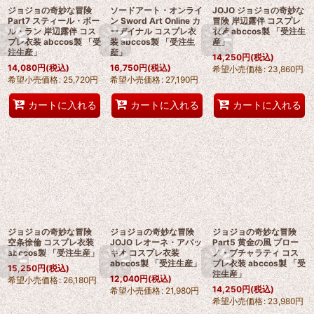
ジョジョの奇妙な冒険
ソードアート・オンライ
JOJO ジョジョの奇妙な
Part7 スティール・ボー
ン Sword Art Online カ
冒険 岸辺露伴 コスプレ
ル・ラン 岸辺露伴 コス
ーデイナル コスプレ衣
衣装 abccos製 「受注生
プレ衣装 abccos製 「受
装 abccos製 「受注生
産」
注生産」
産」
14,250
円
(税込)
14,080
円
(税込)
16,750
円
(税込)
希望小売価格
:
23,860
円
希望小売価格
:
25,720
円
希望小売価格
:
27,190
円
カートに入れる
カートに入れる
カートに入れる
ジョジョの奇妙な冒険
ジョジョの奇妙な冒険
ジョジョの奇妙な冒険
空条徐倫 コスプレ衣装
JOJO レオーネ・アバッ
Part5 黄金の風 ブロー
abccos製 「受注生産」
キオ コスプレ衣装
ノ・ブチャラティ コス
abccos製 「受注生産」
プレ衣装 abccos製 「受
15,250
円
(税込)
注生産」
12,040
円
(税込)
希望小売価格
:
26,180
円
14,250
円
(税込)
希望小売価格
:
21,980
円
希望小売価格
:
23,980
円