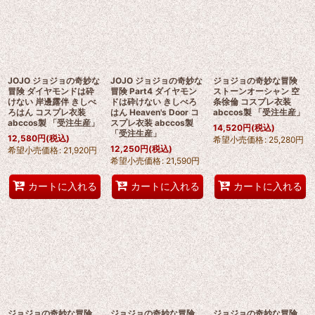
JOJO ジョジョの奇妙な
JOJO ジョジョの奇妙な
ジョジョの奇妙な冒険
冒険 ダイヤモンドは砕
冒険 Part4 ダイヤモン
ストーンオーシャン 空
けない 岸邊露伴 きしべ
ドは砕けない きしべろ
条徐倫 コスプレ衣装
ろはん コスプレ衣装
はん Heaven's Door コ
abccos製 「受注生産」
abccos製 「受注生産」
スプレ衣装 abccos製
14,520
円
(税込)
「受注生産」
12,580
円
(税込)
希望小売価格
:
25,280
円
12,250
円
(税込)
希望小売価格
:
21,920
円
希望小売価格
:
21,590
円
カートに入れる
カートに入れる
カートに入れる
ジョジョの奇妙な冒険
ジョジョの奇妙な冒険
ジョジョの奇妙な冒険