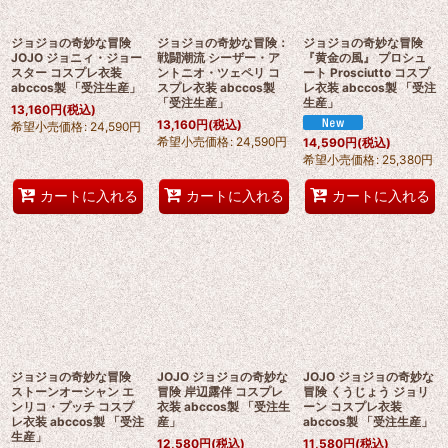
ジョジョの奇妙な冒険
ジョジョの奇妙な冒険：
ジョジョの奇妙な冒険
JOJO ジョニィ・ジョー
戦闘潮流 シーザー・ア
『黄金の風』 プロシュ
スター コスプレ衣装
ントニオ・ツェペリ コ
ート Prosciutto コスプ
abccos製 「受注生産」
スプレ衣装 abccos製
レ衣装 abccos製 「受注
「受注生産」
生産」
13,160
円
(税込)
13,160
円
(税込)
希望小売価格
:
24,590
円
希望小売価格
:
24,590
円
14,590
円
(税込)
希望小売価格
:
25,380
円
カートに入れる
カートに入れる
カートに入れる
ジョジョの奇妙な冒険
JOJO ジョジョの奇妙な
JOJO ジョジョの奇妙な
ストーンオーシャン エ
冒険 岸辺露伴 コスプレ
冒険 くうじょう ジョリ
ンリコ・プッチ コスプ
衣装 abccos製 「受注生
ーン コスプレ衣装
レ衣装 abccos製 「受注
産」
abccos製 「受注生産」
生産」
12,580
円
(税込)
11,580
円
(税込)