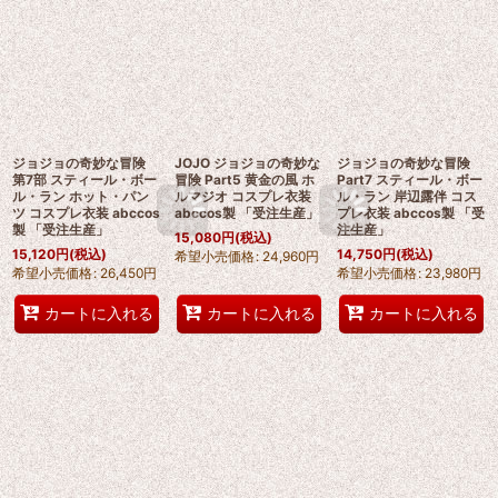
ジョジョの奇妙な冒険
JOJO ジョジョの奇妙な
ジョジョの奇妙な冒険
第7部 スティール・ボー
冒険 Part5 黄金の風 ホ
Part7 スティール・ボー
ル・ラン ホット・パン
ルマジオ コスプレ衣装
ル・ラン 岸辺露伴 コス
ツ コスプレ衣装 abccos
abccos製 「受注生産」
プレ衣装 abccos製 「受
製 「受注生産」
注生産」
15,080
円
(税込)
15,120
円
(税込)
14,750
円
(税込)
希望小売価格
:
24,960
円
希望小売価格
:
26,450
円
希望小売価格
:
23,980
円
カートに入れる
カートに入れる
カートに入れる