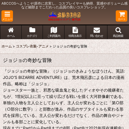
ABCCOSへようこそ!原作に忠実し、コスプレイヤーも納得、質感やボリューム感
など細部までこだわった品質の良いコスプレショップ。
メニュー
カート
ホーム
カテゴリ
ご利用案内
特商法表示
問い合わせ
商品検索
ホーム
>
コスプレ衣装-アニメ
>
ジョジョの奇妙な冒険
ジョジョの奇妙な冒険
『ジョジョの奇妙な冒険』（ジョジョのきみょうなぼうけん、英語:
JOJO'S BIZARRE ADVENTURE）は、荒木飛呂彦による日本の漫画
作品。略称は「ジョジョ」
ジョースター一族と、邪悪な吸血鬼と化したディオやその後継者た
ちが、1世紀以上に亘って繰り広げる戦いを描く大河群像劇である。
単独の人物を主人公としておらず、主人公が変わるごとに「第○部
（○部分に数字）」と部数が進み、作品のサブタイトルも変わる形
式を採用している。主人公が変わるだけでなく、作品の舞台やジャ
ンルも各部ごとに変化している。
現在までにPart1からPart8までの8部（Part8は2021年現在連載中）