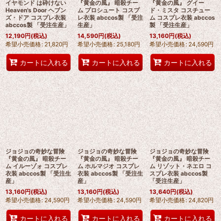
イヤモンド は砕けない
『黄金の風』 暗殺チー
『黄金の風』 グイー
Heaven's Door ヘブン
ム プロシュート コスプ
ド・ミスタ コスチュー
ズ・ドア コスプレ衣装
レ衣装 abccos製 「受注
ム コスプレ衣装 abccos
abccos製 「受注生産」
生産」
製 「受注生産」
12,190
円
(税込)
14,590
円
(税込)
13,160
円
(税込)
希望小売価格
:
21,820
円
希望小売価格
:
25,180
円
希望小売価格
:
24,590
円
カートに入れる
カートに入れる
カートに入れる
ジョジョの奇妙な冒険
ジョジョの奇妙な冒険
ジョジョの奇妙な冒険
『黄金の風』 暗殺チー
『黄金の風』 暗殺チー
『黄金の風』 暗殺チー
ム イルーゾォ コスプレ
ム ホルマジオ コスプレ
ム リゾット・ネエロ コ
衣装 abccos製 「受注生
衣装 abccos製 「受注生
スプレ衣装 abccos製
産」
産」
「受注生産」
13,160
円
(税込)
13,160
円
(税込)
13,640
円
(税込)
希望小売価格
:
24,590
円
希望小売価格
:
24,590
円
希望小売価格
:
24,820
円
カートに入れる
カートに入れる
カートに入れる