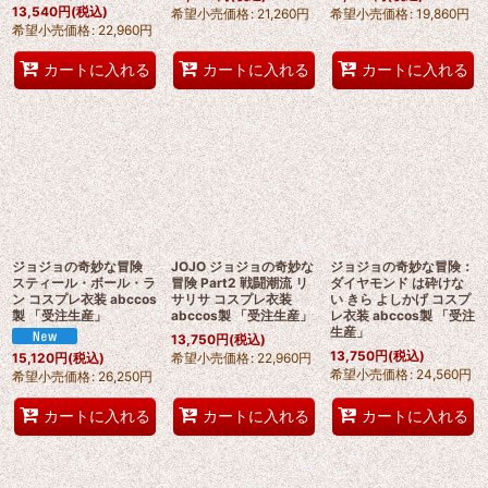
13,540
円
(税込)
希望小売価格
:
21,260
円
希望小売価格
:
19,860
円
希望小売価格
:
22,960
円
カートに入れる
カートに入れる
カートに入れる
ジョジョの奇妙な冒険
JOJO ジョジョの奇妙な
ジョジョの奇妙な冒険：
スティール・ボール・ラ
冒険 Part2 戦闘潮流 リ
ダイヤモンド は砕けな
ン コスプレ衣装 abccos
サリサ コスプレ衣装
い きら よしかげ コスプ
製 「受注生産」
abccos製 「受注生産」
レ衣装 abccos製 「受注
生産」
13,750
円
(税込)
13,750
円
(税込)
希望小売価格
:
22,960
円
15,120
円
(税込)
希望小売価格
:
24,560
円
希望小売価格
:
26,250
円
カートに入れる
カートに入れる
カートに入れる