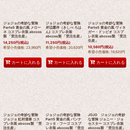
ジョジョの奇妙な冒険
ジョジョの奇妙な冒険
ジョジョの奇妙な冒険
Parte5 黄金の風 メロー
岸辺露伴（きしべ ろは
Parte5 黄金の風 ヴィネ
ネ コスプレ衣装 abccos
ん) コスプレ衣装
ガー・ドッピオ コスプ
製 「受注生産」
abccos製 「受注生産」
レ衣装 abccos製 「受注
生産」
14,250
円
(税込)
11,250
円
(税込)
10,560
円
(税込)
希望小売価格
:
23,960
円
希望小売価格
:
20,620
円
希望小売価格
:
19,620
円
カートに入れる
カートに入れる
カートに入れる
ジョジョの奇妙な冒険
ジョジョの奇妙な冒険
JOJO ジョジョの奇妙
ジョジョ 虹村億泰 コス
Part5 黄金の風 パンナ
な冒険 ジョニー・ジョ
プレ衣装 abccos製 「受
コッタ・フーゴ コスプ
セスター コスプレ衣装
注生産」
レ衣装 abccos製 「受注
abccos製 「受注生産」