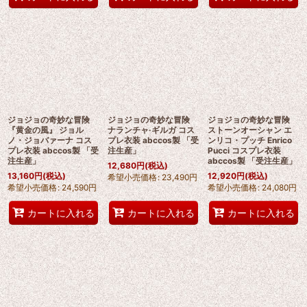
ジョジョの奇妙な冒険
ジョジョの奇妙な冒険
ジョジョの奇妙な冒険
『黄金の風』 ジョル
ナランチャ·ギルガ コス
ストーンオーシャン エ
ノ・ジョバァーナ コス
プレ衣装 abccos製 「受
ンリコ・プッチ Enrico
プレ衣装 abccos製 「受
注生産」
Pucci コスプレ衣装
注生産」
abccos製 「受注生産」
12,680
円
(税込)
13,160
円
(税込)
12,920
円
(税込)
希望小売価格
:
23,490
円
希望小売価格
:
24,590
円
希望小売価格
:
24,080
円
カートに入れる
カートに入れる
カートに入れる