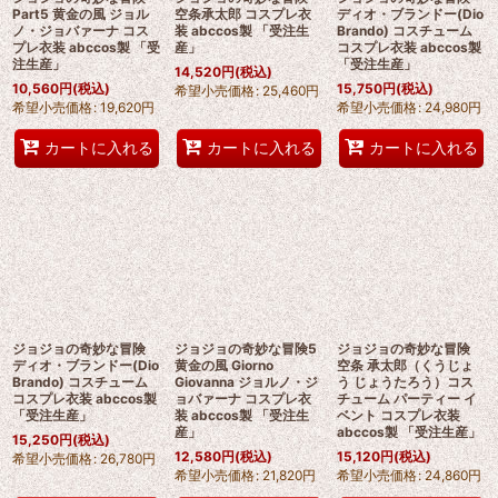
Part5 黄金の風 ジョル
空条承太郎 コスプレ衣
ディオ・ブランドー(Dio
ノ・ジョバァーナ コス
装 abccos製 「受注生
Brando) コスチューム
プレ衣装 abccos製 「受
産」
コスプレ衣装 abccos製
注生産」
「受注生産」
14,520
円
(税込)
10,560
円
(税込)
15,750
円
(税込)
希望小売価格
:
25,460
円
希望小売価格
:
19,620
円
希望小売価格
:
24,980
円
カートに入れる
カートに入れる
カートに入れる
ジョジョの奇妙な冒険
ジョジョの奇妙な冒険5
ジョジョの奇妙な冒険
ディオ・ブランドー(Dio
黄金の風 Giorno
空条 承太郎（くうじょ
Brando) コスチューム
Giovanna ジョルノ・ジ
う じょうたろう）コス
コスプレ衣装 abccos製
ョバァーナ コスプレ衣
チューム パーティー イ
「受注生産」
装 abccos製 「受注生
ベント コスプレ衣装
産」
abccos製 「受注生産」
15,250
円
(税込)
12,580
円
(税込)
15,120
円
(税込)
希望小売価格
:
26,780
円
希望小売価格
:
21,820
円
希望小売価格
:
24,860
円