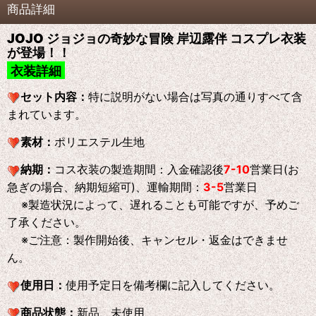
商品詳細
JOJO ジョジョの奇妙な冒険 岸辺露伴 コスプレ衣装
が登場！！
衣装詳細
セット内容：
特に説明がない場合は写真の通りすべて含
まれています。
素材：
ポリエステル生地
納期：
コス衣装の製造期間：入金確認後
7-10
営業日(お
急ぎの場合、納期短縮可)、運輸期間：
3-5
営業日
※製造状況によって、遅れることも可能ですが、予めご
了承ください。
※ご注意：製作開始後、キャンセル・返金はできませ
ん。
使用日：
使用予定日を備考欄に記入してください。
商品状態：
新品、未使用