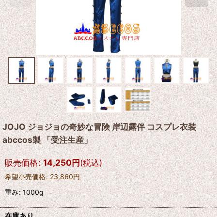
JOJO ジョジョの奇妙な冒険 岸辺露伴 コスプレ衣装
abccos製 「受注生産」
販売価格
:
14,250
円
(税込)
希望小売価格
:
23,860
円
重み
:
1000g
在庫あり