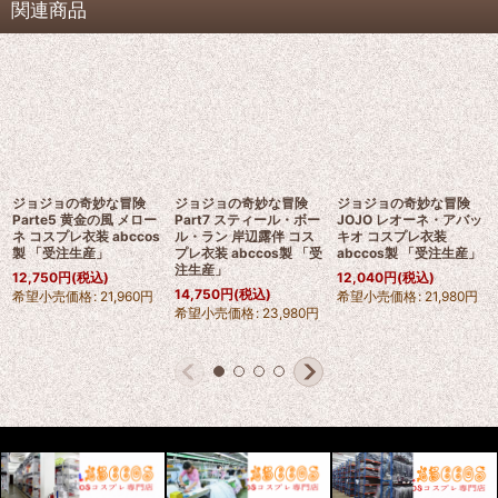
関連商品
ジョジョの奇妙な冒険
ジョジョの奇妙な冒険
ジョジョの奇妙な冒険
Parte5 黄金の風 メロー
Part7 スティール・ボー
JOJO レオーネ・アバッ
ネ コスプレ衣装 abccos
ル・ラン 岸辺露伴 コス
キオ コスプレ衣装
製 「受注生産」
プレ衣装 abccos製 「受
abccos製 「受注生産」
注生産」
12,750
円
(税込)
12,040
円
(税込)
14,750
円
(税込)
希望小売価格
:
21,960
円
希望小売価格
:
21,980
円
希望小売価格
:
23,980
円