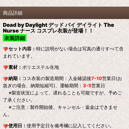
商品詳細
Dead by Daylight デッド バイ デイライト The
Nurse ナース コスプレ衣装が登場！！
衣装詳細
セット内容：
特に説明がない場合は写真の通りすべて含
まれています。
素材：
ポリエステル生地
納期：
コス衣装の製造期間：入金確認後
7-10
営業日(お
急ぎの場合、納期短縮可)、運輸期間：
3-5
営業日
※製造状況によって、遅れることも可能ですが、予めご
了承ください。
※ご注意：製作開始後、キャンセル・返金はできませ
ん。
使用日：
使用予定日を備考欄に記入してください。