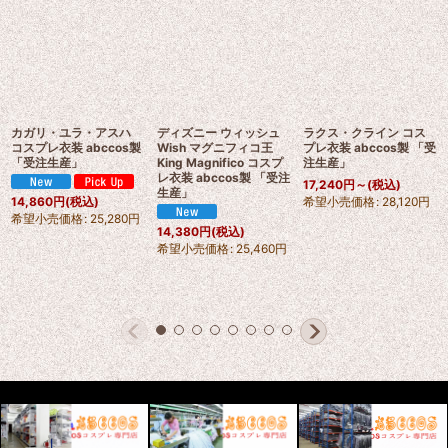
カガリ・ユラ・アスハ
ディズニー ウィッシュ
ラクス・クライン コス
コスプレ衣装 abccos製
Wish マグニフィコ王
プレ衣装 abccos製 「受
「受注生産」
King Magnifico コスプ
注生産」
レ衣装 abccos製 「受注
17,240
円
～
(税込)
生産」
希望小売価格
:
28,120
円
14,860
円
(税込)
希望小売価格
:
25,280
円
14,380
円
(税込)
希望小売価格
:
25,460
円