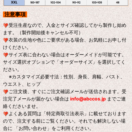
注意事項
受注生産なので、入金とサイズ確認してから製作し始め
ます。（製作開始後キャンセル不可）
衣装の生地や色にご要求がある場合、お気軽にお申し付
けください。
サイズ表に合わない場合はオーダーメイドが可能です。
サイズ選択オブションで「オーダーサイズ」を選択してく
ださい。
※
カスタマイズ必要寸法：性別、身長、肩幅、バスト、
ウエスト、ヒップ
ご注文後、すぐにご注文確認メールが送信されます。受
注完了メールが届かない場合は
info@abccos.jp
までご連
絡くださいませ。
よくある質問は「特定商取引法表示」に載せております
ので、注文する前にご覧ください。それでも解決しない場
合に 「お問い合わせ」をご利用ください。