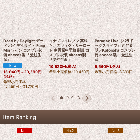
Dead by Daylight デッ
イナズマイレブン 英雄
Paradox Live（パラド
ド バイ デイライト Feng
たちのヴィクトリーロー
ックスライブ） 西門直
Min ワイン コスプレ衣
ド 南雲原中学校 制服 コ
明／Kotonoha コスプレ
装 abccos製 「受注生
スプレ衣装 abccos製
靴 abccos製 「受注生
産」
「受注生産」
産」
10,520
円
(税込)
5,560
円
(税込)
希望小売価格
:
19,460
円
希望小売価格
:
8,890
円
16,040
円
～20,590
円
(税込)
希望小売価格
:
27,450
円
～31,720
円
Item Ranking
No.1
No.2
No.3