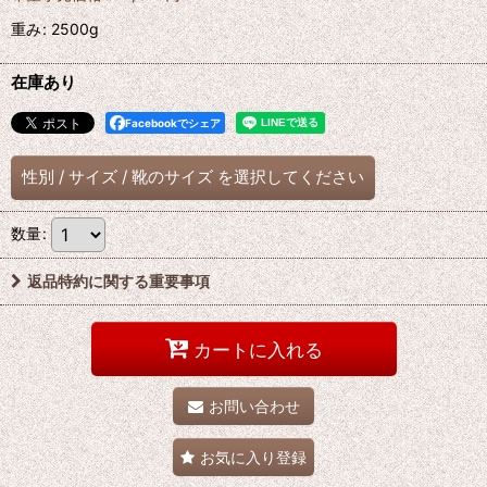
重み
:
2500g
在庫あり
Facebookでシェア
性別
/
サイズ
/
靴のサイズ
を選択してください
数量
:
返品特約に関する重要事項
カートに入れる
お問い合わせ
お気に入り登録