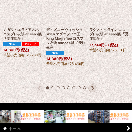
カガリ・ユラ・アスハ
ディズニー ウィッシュ
ラクス・クライン コス
コスプレ衣装 abccos製
Wish マグニフィコ王
プレ衣装 abccos製 「受
「受注生産」
King Magnifico コスプ
注生産」
レ衣装 abccos製 「受注
17,240
円
～
(税込)
生産」
希望小売価格
:
28,120
円
14,860
円
(税込)
希望小売価格
:
25,280
円
14,380
円
(税込)
希望小売価格
:
25,460
円
ホーム