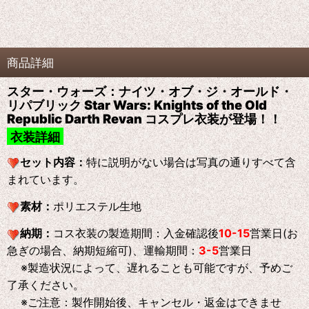
商品詳細
スター・ウォーズ：ナイツ・オブ・ジ・オールド・
リパブリック Star Wars: Knights of the Old
Republic Darth Revan コスプレ衣装が登場！！
衣装詳細
セット内容：
特に説明がない場合は写真の通りすべて含
まれています。
素材：
ポリエステル生地
納期：
コス衣装の製造期間：入金確認後
10-15
営業日(お
急ぎの場合、納期短縮可)、運輸期間：
3-5
営業日
※製造状況によって、遅れることも可能ですが、予めご
了承ください。
※ご注意：製作開始後、キャンセル・返金はできませ