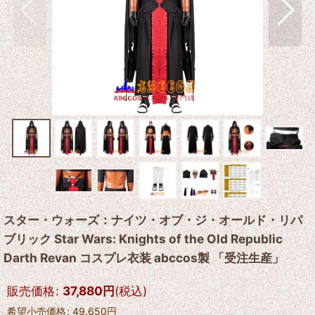
スター・ウォーズ：ナイツ・オブ・ジ・オールド・リパ
ブリック Star Wars: Knights of the Old Republic
Darth Revan コスプレ衣装 abccos製 「受注生産」
販売価格
:
37,880
円
(税込)
希望小売価格
:
49,650
円