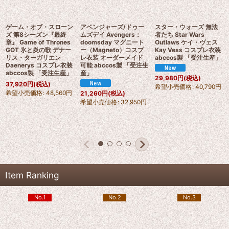
ゲーム・オブ・スローン
アベンジャーズ/ドゥー
スター・ウォーズ 無法
ズ 第8シーズン『最終
ムズデイ Avengers：
者たち Star Wars
章』 Game of Thrones
doomsday マグニート
Outlaws ケイ・ヴェス
GOT 氷と炎の歌 デナー
ー（Magneto）コスプ
Kay Vess コスプレ衣装
リス・ターガリエン
レ衣装 オーダーメイド
abccos製 「受注生産」
Daenerys コスプレ衣装
可能 abccos製 「受注生
abccos製 「受注生産」
産」
29,980
円
(税込)
37,920
円
(税込)
希望小売価格
:
40,790
円
希望小売価格
:
48,560
円
21,260
円
(税込)
希望小売価格
:
32,950
円
Item Ranking
No.1
No.2
No.3