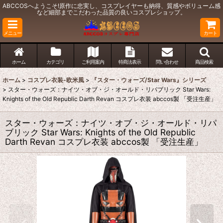
ABCCOSへようこそ!原作に忠実し、コスプレイヤーも納得、質感やボリューム感
など細部までこだわった品質の良いコスプレショップ。
メニュー
カート
ホーム
カテゴリ
ご利用案内
特商法表示
問い合わせ
商品検索
ホーム
>
コスプレ衣装-欧米風
>
『スター・ウォーズ/Star Wars』シリーズ
>
スター・ウォーズ：ナイツ・オブ・ジ・オールド・リパブリック Star Wars:
Knights of the Old Republic Darth Revan コスプレ衣装 abccos製 「受注生産」
スター・ウォーズ：ナイツ・オブ・ジ・オールド・リパ
ブリック Star Wars: Knights of the Old Republic
Darth Revan コスプレ衣装 abccos製 「受注生産」