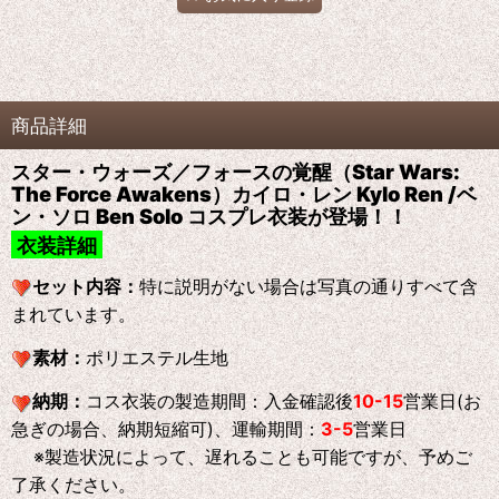
商品詳細
スター・ウォーズ／フォースの覚醒（Star Wars:
The Force Awakens）カイロ・レン Kylo Ren /ベ
ン・ソロ Ben Solo コスプレ衣装が登場！！
衣装詳細
セット内容：
特に説明がない場合は写真の通りすべて含
まれています。
素材：
ポリエステル生地
納期：
コス衣装の製造期間：入金確認後
10-15
営業日(お
急ぎの場合、納期短縮可)、運輸期間：
3-5
営業日
※製造状況によって、遅れることも可能ですが、予めご
了承ください。