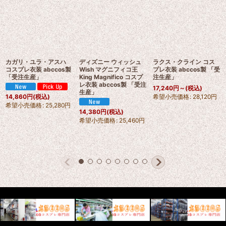
カガリ・ユラ・アスハ
ディズニー ウィッシュ
ラクス・クライン コス
コスプレ衣装 abccos製
Wish マグニフィコ王
プレ衣装 abccos製 「受
「受注生産」
King Magnifico コスプ
注生産」
レ衣装 abccos製 「受注
17,240
円
～
(税込)
生産」
希望小売価格
:
28,120
円
14,860
円
(税込)
希望小売価格
:
25,280
円
14,380
円
(税込)
希望小売価格
:
25,460
円