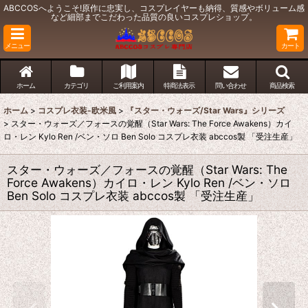
ABCCOSへようこそ!原作に忠実し、コスプレイヤーも納得、質感やボリューム感
など細部までこだわった品質の良いコスプレショップ。
メニュー
カート
ホーム
カテゴリ
ご利用案内
特商法表示
問い合わせ
商品検索
ホーム
>
コスプレ衣装-欧米風
>
『スター・ウォーズ/Star Wars』シリーズ
>
スター・ウォーズ／フォースの覚醒（Star Wars: The Force Awakens）カイ
ロ・レン Kylo Ren /ベン・ソロ Ben Solo コスプレ衣装 abccos製 「受注生産」
スター・ウォーズ／フォースの覚醒（Star Wars: The
Force Awakens）カイロ・レン Kylo Ren /ベン・ソロ
Ben Solo コスプレ衣装 abccos製 「受注生産」