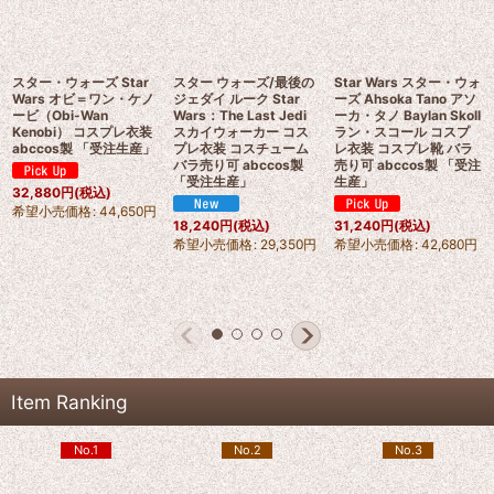
スター・ウォーズ Star
スター ウォーズ/最後の
Star Wars スター・ウォ
Wars オビ＝ワン・ケノ
ジェダイ ルーク Star
ーズ Ahsoka Tano アソ
ービ（Obi-Wan
Wars：The Last Jedi
ーカ・タノ Baylan Skoll
Kenobi） コスプレ衣装
スカイウォーカー コス
ラン・スコール コスプ
abccos製 「受注生産」
プレ衣装 コスチューム
レ衣装 コスプレ靴 バラ
バラ売り可 abccos製
売り可 abccos製 「受注
「受注生産」
生産」
32,880
円
(税込)
希望小売価格
:
44,650
円
18,240
円
(税込)
31,240
円
(税込)
希望小売価格
:
29,350
円
希望小売価格
:
42,680
円
Item Ranking
No.1
No.2
No.3