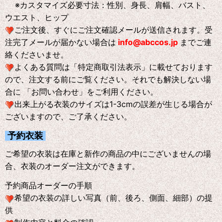
※
カスタマイズ必要寸法：性別、身長、肩幅、バスト、
ウエスト、ヒップ
ご注文後、すぐにご注文確認メールが送信されます。受
注完了メールが届かない場合は
info@abccos.jp
までご連
絡くださいませ。
よくある質問は「特定商取引法表示」に載せております
ので、注文する前にご覧ください。それでも解決しない場
合に 「お問い合わせ」をご利用ください。
出来上がる衣装のサイズは1-3cmの誤差が生じる場合が
ございますので、ご了承ください。
予約衣装
ご希望の衣装は在庫と新作の商品の中にございませんの場
合、衣装のオーダー注文ができます。
予約商品オーダーの手順
希望の衣装の詳しい写真（前、後ろ、側面、細部）の提
供