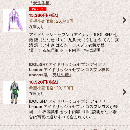
「受注生産」
15,360
円
(税込)
希望小売価格
:
26,740
円
在庫あり
アイドリッシュセブン（アイナナ）IDOLiSH7 七
瀬 陸（ななせ りく）九条 天（くじょう てん）亥
清 悠（いすみ はるか）コスプレ衣装が登
場！！ 衣装詳細 セット内容：特に説明…
IDOLiSH7 アイドリッシュセブン アイナナ
Leader アイドリッシュセブン コスプレ衣装
abccos製 「受注生産」
18,520
円
(税込)
希望小売価格
:
29,190
円
在庫あり
IDOLiSH7 アイドリッシュセブン アイナナ
Leader アイドリッシュセブン コスプレ衣装が登
場！！ 衣装詳細 セット内容：特に説明がない場
合は写真の通りすべて含まれていま…