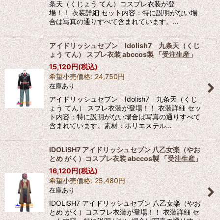
条天（くじょう てん）コスプレ衣装が登
場！！ 衣装詳細 セット内容：特に説明がない場
合は写真の通りすべて含まれています。…
アイドリッシュセブン Idolish7 九条天（くじ
ょう てん） スプレ衣装 abccos製 「受注生産」
15,120
円
(税込)
希望小売価格
:
24,750
円
在庫あり
アイドリッシュセブン Idolish7 九条天（くじ
ょう てん） スプレ衣装が登場！！ 衣装詳細 セッ
ト内容：特に説明がない場合は写真の通りすべて
含まれています。素材：ポリエステル…
IDOLiSH7 アイドリッシュセブン 八乙女楽（やお
とめ がく）コスプレ衣装 abccos製 「受注生産」
16,120
円
(税込)
希望小売価格
:
25,480
円
在庫あり
IDOLiSH7 アイドリッシュセブン 八乙女楽（やお
とめ がく）コスプレ衣装が登場！！ 衣装詳細 セ