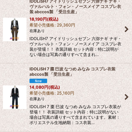
IDOLiSH7 アイドリッシュセブン 六弥ナギ ナギ・
ヴァルハルト・フォン・ノースメイア コスプレ衣
装 abccos製 「受注生産」
18,190
円
(税込)
希望小売価格
:
29,360
円
在庫あり
IDOLiSH7 アイドリッシュセブン 六弥ナギ ナギ・
ヴァルハルト・フォン・ノースメイア コスプレ衣
装が登場！！ 衣装詳細 セット内容：特に説明が
ない場合は写真の通りすべて含まれ…
IDOLiSH 7 棗 巳波 なつめ みなみ コスプレ衣装
abccos製 「受注生産」
14,080
円
(税込)
希望小売価格
:
25,160
円
在庫あり
IDOLiSH 7 棗 巳波 なつめ みなみ コスプレ衣装が
登場！！ 衣装詳細 セット内容：特に説明がない
場合は写真の通りすべて含まれています。素材：
ポリエステル生地納期：コス衣装…