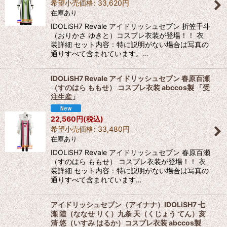
希望小売価格
:
33,620
円
在庫あり
IDOLiSH7 Revale アイドリッシュセブン 折笠千斗
（おりかさ ゆきと）コスプレ衣装が登場！！ 衣
装詳細 セット内容：特に説明がない場合は写真の
通りすべて含まれています。…
IDOLiSH7 Revale アイドリッシュセブン 春原百瀬
（すのはら ももせ） コスプレ衣装 abccos製 「受
注生産」
22,560
円
(税込)
希望小売価格
:
33,480
円
在庫あり
IDOLiSH7 Revale アイドリッシュセブン 春原百瀬
（すのはら ももせ） コスプレ衣装が登場！！ 衣
装詳細 セット内容：特に説明がない場合は写真の
通りすべて含まれています…
アイドリッシュセブン（アイナナ）IDOLiSH7 七
瀬 陸（ななせ りく）九条 天（くじょう てん）亥
清 悠（いすみ はるか）コスプレ衣装 abccos製