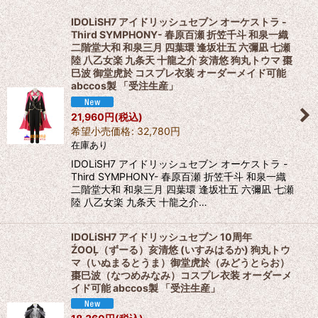
表示数
:
IDOLiSH7 アイドリッシュセブン オーケストラ -
Third SYMPHONY- 春原百瀬 折笠千斗 和泉一織
並び順
:
二階堂大和 和泉三月 四葉環 逢坂壮五 六彌凪 七瀬
陸 八乙女楽 九条天 十龍之介 亥清悠 狗丸トウマ 棗
巳波 御堂虎於 コスプレ衣装 オーダーメイド可能
絞り込む
abccos製 「受注生産」
21,960
円
(税込)
希望小売価格
:
32,780
円
在庫あり
IDOLiSH7 アイドリッシュセブン オーケストラ -
Third SYMPHONY- 春原百瀬 折笠千斗 和泉一織
二階堂大和 和泉三月 四葉環 逢坂壮五 六彌凪 七瀬
陸 八乙女楽 九条天 十龍之介…
IDOLiSH7 アイドリッシュセブン 10周年
ŹOOĻ（ずーる）亥清悠 (いすみはるか) 狗丸トウ
マ（いぬまるとうま）御堂虎於（みどうとらお）
棗巳波（なつめみなみ）コスプレ衣装 オーダーメ
イド可能 abccos製 「受注生産」