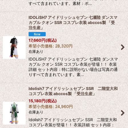
すべて含まれています。素材：ポ…
IDOLiSH7 アイドリッシュセブン 七瀬陸 ダンスマ
カブル クオン SSR コスプレ衣装 abccos製 「受
注生産」
17,660
円
(税込)
希望小売価格
:
28,320
円
在庫あり
IDOLiSH7 アイドリッシュセブン 七瀬陸 ダンスマ
カブル クオン SSR コスプレ衣装が登場！！ 衣装
詳細 セット内容：特に説明がない場合は写真の通
りすべて含まれています。素…
Idolish7 アイドリッシュセブン SSR 二階堂大和
コスプレ衣装 abccos製 「受注生産」
15,180
円
(税込)
希望小売価格
:
24,960
円
在庫あり
Idolish7 アイドリッシュセブン SSR 二階堂大和
コスプレ衣装が登場！！ 衣装詳細 セット内容：