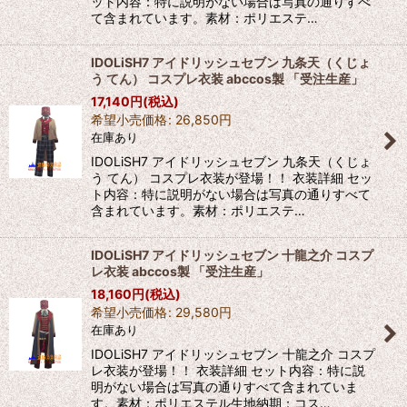
ット内容：特に説明がない場合は写真の通りすべ
て含まれています。素材：ポリエステ…
IDOLiSH7 アイドリッシュセブン 九条天（くじょ
う てん） コスプレ衣装 abccos製 「受注生産」
17,140
円
(税込)
希望小売価格
:
26,850
円
在庫あり
IDOLiSH7 アイドリッシュセブン 九条天（くじょ
う てん） コスプレ衣装が登場！！ 衣装詳細 セッ
ト内容：特に説明がない場合は写真の通りすべて
含まれています。素材：ポリエステ…
IDOLiSH7 アイドリッシュセブン 十龍之介 コスプ
レ衣装 abccos製 「受注生産」
18,160
円
(税込)
希望小売価格
:
29,580
円
在庫あり
IDOLiSH7 アイドリッシュセブン 十龍之介 コスプ
レ衣装が登場！！ 衣装詳細 セット内容：特に説
明がない場合は写真の通りすべて含まれていま
す。素材：ポリエステル生地納期：コス…