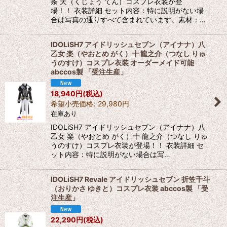
条 天（くじょう てん）コスプレ衣装が登
場！！ 衣装詳細 セット内容：特に説明がない場
合は写真の通りすべて含まれています。素材：…
IDOLiSH7 アイドリッシュセブン（アイナナ）八
乙女 楽（やおとめ がく）十 龍之介（つなし りゅ
うのすけ）コスプレ衣装 オーダーメイド可能
abccos製 「受注生産」
18,940
円
(税込)
希望小売価格
:
29,980
円
在庫あり
IDOLiSH7 アイドリッシュセブン（アイナナ）八
乙女 楽（やおとめ がく）十 龍之介（つなし りゅ
うのすけ）コスプレ衣装が登場！！ 衣装詳細 セ
ット内容：特に説明がない場合は写…
IDOLiSH7 Revale アイドリッシュセブン 折笠千斗
（おりかさ ゆきと）コスプレ衣装 abccos製 「受
注生産」
22,290
円
(税込)