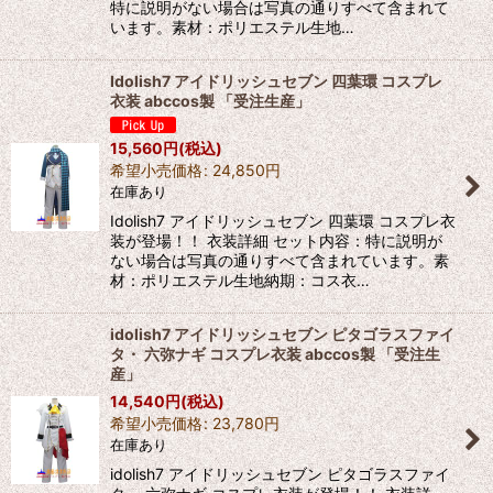
特に説明がない場合は写真の通りすべて含まれて
います。素材：ポリエステル生地…
Idolish7 アイドリッシュセブン 四葉環 コスプレ
衣装 abccos製 「受注生産」
15,560
円
(税込)
希望小売価格
:
24,850
円
在庫あり
Idolish7 アイドリッシュセブン 四葉環 コスプレ衣
装が登場！！ 衣装詳細 セット内容：特に説明が
ない場合は写真の通りすべて含まれています。素
材：ポリエステル生地納期：コス衣…
idolish7 アイドリッシュセブン ピタゴラスファイ
タ・ 六弥ナギ コスプレ衣装 abccos製 「受注生
産」
14,540
円
(税込)
希望小売価格
:
23,780
円
在庫あり
idolish7 アイドリッシュセブン ピタゴラスファイ