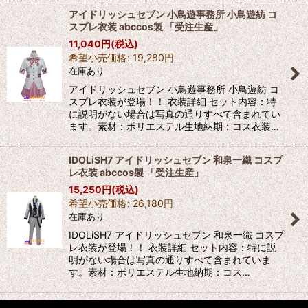
アイドリッシュセブン 小鳥遊事務所 小鳥遊紡 コ
スプレ衣装 abccos製 「受注生産」
11,040
円
(税込)
希望小売価格
:
19,280
円
在庫あり
アイドリッシュセブン 小鳥遊事務所 小鳥遊紡 コ
スプレ衣装が登場！！ 衣装詳細 セット内容：特
に説明がない場合は写真の通りすべて含まれてい
ます。素材：ポリエステル生地納期：コス衣装…
IDOLiSH7 アイドリッシュセブン 和泉一織 コスプ
レ衣装 abccos製 「受注生産」
15,250
円
(税込)
希望小売価格
:
26,180
円
在庫あり
IDOLiSH7 アイドリッシュセブン 和泉一織 コスプ
レ衣装が登場！！ 衣装詳細 セット内容：特に説
明がない場合は写真の通りすべて含まれていま
す。素材：ポリエステル生地納期：コス…