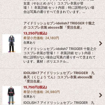
女楽（やおとめ がく）コスプレ衣装が登
場！！ 衣装詳細 セット内容：特に説明がない場
合は写真の通りすべて含まれています。…
アイドリッシュセブンidolish7 TRIGGER 十龍之
介 コスプレ衣装 abccos製 「受注生産」
13,250
円
(税込)
希望小売価格
:
24,180
円
在庫あり
アイドリッシュセブンidolish7 TRIGGER 十龍之介
コスプレ衣装が登場！！ 衣装詳細 セット内容：
特に説明がない場合は写真の通りすべて含まれて
います。素材：ポリエステル…
IDOLiSH 7 アイドリッシュセブン TRIGGER 九
条天（くじょう てん）コスプレ衣装 abccos製
「受注生産」
15,750
円
(税込)
希望小売価格
:
26,980
円
在庫あり
IDOLiSH 7 アイドリッシュセブン TRIGGER 九