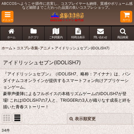
ABCCOSへようこそ!原作に忠実し、コスプレイヤーも納得、質感やボリューム感
など細部までこだわった品質の良いコスプレショップ。
メニュー
カート
ホーム
カテゴリ
ご利用案内
特商法表示
問い合わせ
商品検索
ホーム
>
コスプレ衣装-アニメ
>
アイドリッシュセブン(IDOLiSH7)
アイドリッシュセブン(IDOLiSH7)
『アイドリッシュセブン』（IDOLiSH7、略称：アイナナ）は、バン
ダイナムコオンラインが提供するスマートフォン向けアプリケーシ
ョンゲーム。
豪華声優陣によるフルボイスの本格リズムゲームのIDOLiSH7が登
場! これはIDOLiSH7の7人と、TRIGGERの3人が織りなす成長と絆を
描いた青春ストーリー！
表示順変更
閉じる
34
件