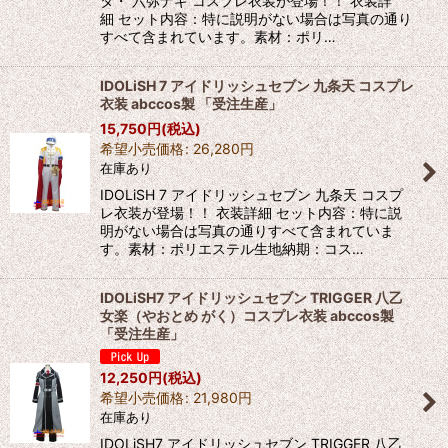
タ・ 六弥ナギ コスプレ衣装が登場！！ 衣装詳
細 セット内容：特に説明がない場合は写真の通り
すべて含まれています。素材：ポリ…
IDOLiSH 7 アイドリッシュセブン 九条天 コスプレ
衣装 abccos製 「受注生産」
15,750
円
(税込)
希望小売価格
:
26,280
円
在庫あり
IDOLiSH 7 アイドリッシュセブン 九条天 コスプ
レ衣装が登場！！ 衣装詳細 セット内容：特に説
明がない場合は写真の通りすべて含まれていま
す。素材：ポリエステル生地納期：コス…
IDOLiSH7 アイドリッシュセブン TRIGGER 八乙
女楽（やおとめ がく）コスプレ衣装 abccos製
「受注生産」
12,250
円
(税込)
希望小売価格
:
21,980
円
在庫あり
IDOLiSH7 アイドリッシュセブン TRIGGER 八乙