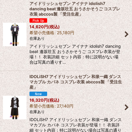
アイドリッシュセブン アイナナ idolish7
dancing beat 逢坂壮五 おうさかそうご コスプレ
衣装 abccos製 「受注生産」
14,620
円
(税込)
希望小売価格
:
25,180
円
在庫あり
アイドリッシュセブン アイナナ idolish7 dancing
beat 逢坂壮五 おうさかそうご コスプレ衣装が登
場！！ 衣装詳細 セット内容：特に説明がない場
合は写真の通りす…
IDOLiSH7 アイドリッシュセブン 和泉一織 ダンス
マカブル カバネ コスプレ衣装 abccos製 「受注生
産」
16,320
円
(税込)
希望小売価格
:
27,140
円
在庫あり
IDOLiSH7 アイドリッシュセブン 和泉一織 ダンス
マカブル カバネ コスプレ衣装が登場！！ 衣装詳
細 セット内容：特に説明がない場合は写真の通り