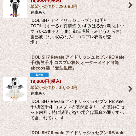
18,360
円
(税込)
希望小売価格
:
29,680
円
在庫あり
IDOLiSH7 アイドリッシュセブン 10周年
ŹOOĻ（ずーる）亥清悠 (いすみはるか) 狗丸トウ
マ（いぬまるとうま）御堂虎於（みどうとらお）
棗巳波（なつめみなみ）コスプレ衣装が登
場！！ …
IDOLiSH7 Revale アイドリッシュセブン RE:Vale
千/折笠千斗 コスプレ衣装 オーダーメイド可能
abccos製 「受注生産」
19,660
円
(税込)
希望小売価格
:
30,820
円
在庫あり
IDOLiSH7 Revale アイドリッシュセブン RE:Vale
千/折笠千斗 コスプレ衣装が登場！！ 衣装詳細 セ
ット内容：特に説明がない場合は写真の通りすべ
て含まれています…
IDOLiSH7 Revale アイドリッシュセブン RE:Vale