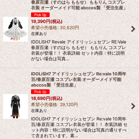
春原百瀬（すのはら ももせ） ももりん コスプレ
衣装 オーダーメイド可能 abccos製 「受注生産」
19,390
円
(税込)
希望小売価格
:
30,620
円
在庫あり
IDOLiSH7 Revale アイドリッシュセブン RE:Vale
春原百瀬（すのはら ももせ） ももりん コスプレ
衣装が登場！！ 衣装詳細 セット内容：特に説明
がない場合は写真…
IDOLiSH7 アイドリッシュセブン Re:vale 10周年
百/春原百瀬 コスプレ衣装 オーダーメイド可能
abccos製 「受注生産」
18,690
円
(税込)
希望小売価格
:
29,120
円
在庫あり
IDOLiSH7 アイドリッシュセブン Re:vale 10周年
百/春原百瀬 コスプレ衣装が登場！！ 衣装詳細 セ
ット内容：特に説明がない場合は写真の通りすべ
て含まれています。素…