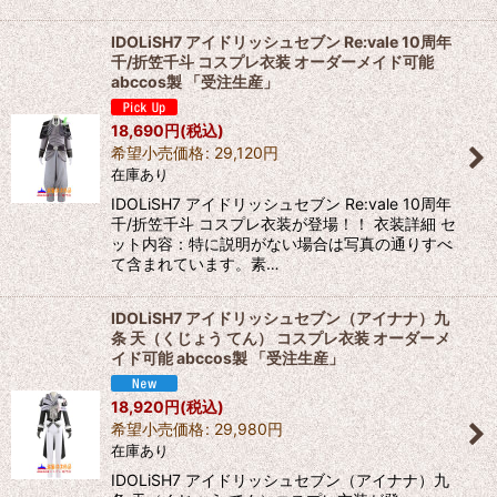
IDOLiSH7 アイドリッシュセブン Re:vale 10周年
千/折笠千斗 コスプレ衣装 オーダーメイド可能
abccos製 「受注生産」
18,690
円
(税込)
希望小売価格
:
29,120
円
在庫あり
IDOLiSH7 アイドリッシュセブン Re:vale 10周年
千/折笠千斗 コスプレ衣装が登場！！ 衣装詳細 セ
ット内容：特に説明がない場合は写真の通りすべ
て含まれています。素…
IDOLiSH7 アイドリッシュセブン（アイナナ）九
条 天（くじょう てん） コスプレ衣装 オーダーメ
イド可能 abccos製 「受注生産」
18,920
円
(税込)
希望小売価格
:
29,980
円
在庫あり
IDOLiSH7 アイドリッシュセブン（アイナナ）九