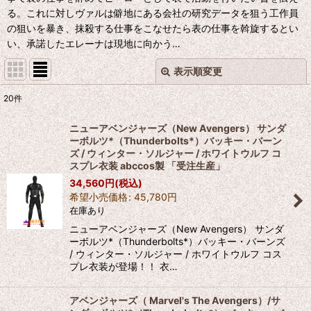
る。これに対しヴァルは僻地にある会社の研究データを狙う工作員
の狙いを暴き、抹殺する仕事をこなせたら表の仕事を斡旋するとい
い、承諾したエレーナは現地に向かう…
表示順変更
閉じる
20
件
表示数
:
ニューアベンジャーズ（New Avengers） サンダ
ーボルツ*（Thunderbolts*）バッキー・バーン
並び順
:
ズ / ウィンター・ソルジャー / ホワイトウルフ コ
スプレ衣装 abccos製 「受注生産」
34,560
円
(税込)
絞り込む
希望小売価格
:
45,780
円
在庫あり
ニューアベンジャーズ（New Avengers） サンダ
ーボルツ*（Thunderbolts*）バッキー・バーンズ
/ ウィンター・ソルジャー / ホワイトウルフ コス
プレ衣装が登場！！ 衣…
アベンジャーズ（ Marvel's The Avengers）/サ