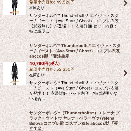
希望小売価格
:
49,520
円
在庫あり
サンダーボルツ* Thunderbolts* エイヴァ・スタ
ー / ゴースト（Ava Starr / Ghost）コスプレ衣装
【武器無し】が登場！！ 衣装詳細 セット内容：
特に説明…
サンダーボルツ* Thunderbolts* エイヴァ・スタ
ー / ゴースト（Ava Starr / Ghost）コスプレ衣装
abccos製 「受注生産」
40,780
円
(税込)
希望小売価格
:
52,650
円
在庫あり
サンダーボルツ* Thunderbolts* エイヴァ・スタ
ー / ゴースト（Ava Starr / Ghost）コスプレ衣装
が登場！！ 衣装詳細 セット内容：特に説明がな
い場合…
サンダーボルツ*（Thunderbolts*）エレーナ ブ
ラック・ウィドウ ヤレナ・ベラーヴァ/Yelena
Belova コスプレ靴 コスプレ衣装 abccos製 「受
注生産」