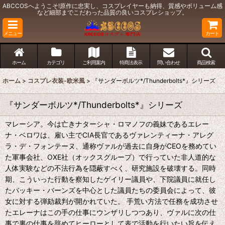
ABCCOSへようこそ!原作に忠実し、コスプレイヤーも納得、質感やボリューム感
など細部までこだわった品質の良いコスプレショップ。
メニュー
カート
ホーム
カテゴリ
ご利用案内
特商法表示
問い合わせ
商品検索
ホーム
>
コスプレ衣装-欧米風
>
『サンダーボルツ*/Thunderbolts*』シリーズ
『サンダーボルツ*/Thunderbolts*』シリーズ
マレーシア。今は亡きナターシャ・ロマノフの義妹であるエレー
ナ・ベロワは、雇い主でCIA長官であるヴァレンティーナ・アレグ
ラ・デ・フォンテーヌ、通称ヴァルが過去に自身がCEOを務めてい
た軍事会社、OXE社（オックスグループ）で行っていた非人道的な
人体実験などの不法行為を隠蔽すべく、研究施設を破壊する。同時
期、こういった行動を察知したゲイリー議員や、下院議員に就任し
たバッキー・バーンズを中心とした議員たちの委員会によって、彼
女に対する弾劾裁判が開かれていた。 手荒い方法で任務を成功させ
たエレーナはこの手の仕事にウンザリしつつあり、ヴァルに次の仕
事で裏の仕事を辞めてヒーローとして表で活動を行いたい旨を伝え