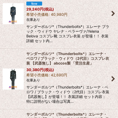
29,240
円
(税込)
希望小売価格
:
40,980
円
在庫あり
サンダーボルツ*（Thunderbolts*）エレーナ ブラ
ック・ウィドウ ヤレナ・ベラーヴァ/Yelena
Belova コスプレ靴 コスプレ衣装 が登場！！ 衣装
詳細 セット内…
サンダーボルツ*（Thunderbolts*）エレーナ・
ベロワ / ブラック・ウィドウ（2代目）コスプレ衣
装 【武器無し】 abccos製 「受注生産」
30,380
円
(税込)
希望小売価格
:
42,690
円
在庫あり
サンダーボルツ*（Thunderbolts*）エレーナ・ベ
ロワ / ブラック・ウィドウ（2代目）コスプレ衣装
【武器無し】が登場！！ 衣装詳細 セット内容：
特に説明がない場合は写真…
サンダーボルツ*（Thunderbolts*）エレーナ・