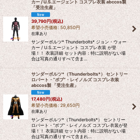
カー / U.S.エージェント コスプレ衣装 abccos製
「受注生産」
39,790
円
(税込)
希望小売価格
:
50,850
円
在庫あり
サンダーボルツ* Thunderbolts* ジョン・ウォー
カー / U.S.エージェント コスプレ衣装 が登
場！！ 衣装詳細 セット内容：特に説明がない場
合は写真の通りすべて含ま…
サンダーボルツ*（Thunderbolts*） セントリー
ロバート・“ボブ”・レイノルズ コスプレ衣装
abccos製 「受注生産」
17,480
円
(税込)
希望小売価格
:
29,650
円
在庫あり
サンダーボルツ*（Thunderbolts*） セントリー
ロバート・“ボブ”・レイノルズ コスプレ衣装が登
場！！ 衣装詳細 セット内容：特に説明がない場
合は写真の通りすべて含まれ…