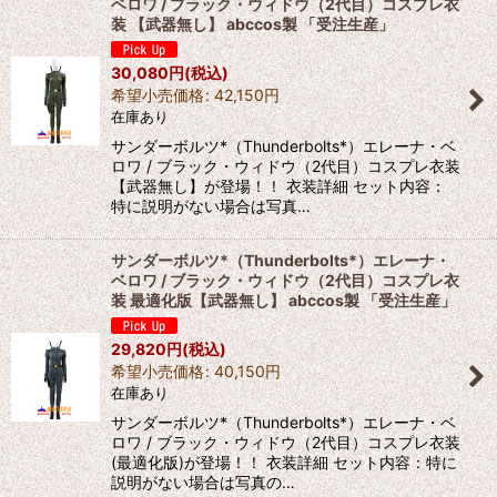
ベロワ / ブラック・ウィドウ（2代目）コスプレ衣
装 【武器無し】 abccos製 「受注生産」
30,080
円
(税込)
希望小売価格
:
42,150
円
在庫あり
サンダーボルツ*（Thunderbolts*）エレーナ・ベ
ロワ / ブラック・ウィドウ（2代目）コスプレ衣装
【武器無し】が登場！！ 衣装詳細 セット内容：
特に説明がない場合は写真…
サンダーボルツ*（Thunderbolts*）エレーナ・
ベロワ / ブラック・ウィドウ（2代目）コスプレ衣
装 最適化版【武器無し】 abccos製 「受注生産」
29,820
円
(税込)
希望小売価格
:
40,150
円
在庫あり
サンダーボルツ*（Thunderbolts*）エレーナ・ベ
ロワ / ブラック・ウィドウ（2代目）コスプレ衣装
(最適化版)が登場！！ 衣装詳細 セット内容：特に
説明がない場合は写真の…