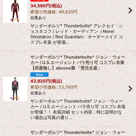
34,560
円
(税込)
希望小売価格
:
46,820
円
在庫あり
サンダーボルツ* Thunderbolts* アレクセイ・シ
ョスタコフ / レッド・ガーディアン（Alexei
Shostakov / Red Guardian） オーダーメイド コ
スプレ衣装 が登場…
サンダーボルツ* Thunderbolts* ジョン・ウォー
カー / U.S.エージェント バラ売り可 コスプレ衣装
【武器無し】abccos製 「受注生産」
42,820
円
(税込)
希望小売価格
:
53,760
円
在庫あり
サンダーボルツ* Thunderbolts* ジョン・ウォー
カー / U.S.エージェント バラ売り可 コスプレ衣装
が登場！！ 衣装詳細 セット内容：特に説明がな
い場合は写真の通り…
サンダーボルツ* Thunderbolts* ジョン・ウォー