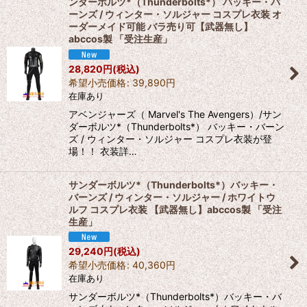
ンダーボルツ*（Thunderbolts*） バッキー・バ
ーンズ / ウィンター・ソルジャー コスプレ衣装 オ
ーダーメイド可能 バラ売り可【武器無し】
abccos製 「受注生産」
28,820
円
(税込)
希望小売価格
:
39,890
円
在庫あり
アベンジャーズ（ Marvel's The Avengers）/サン
ダーボルツ*（Thunderbolts*） バッキー・バーン
ズ / ウィンター・ソルジャー コスプレ衣装が登
場！！ 衣装詳…
サンダーボルツ*（Thunderbolts*）バッキー・
バーンズ / ウィンター・ソルジャー / ホワイトウ
ルフ コスプレ衣装 【武器無し】abccos製 「受注
生産」
29,240
円
(税込)
希望小売価格
:
40,360
円
在庫あり
サンダーボルツ*（Thunderbolts*）バッキー・バ