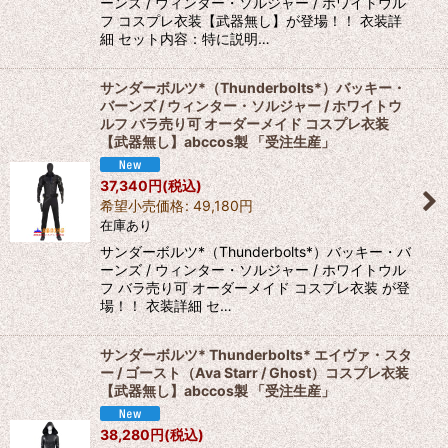
ーンズ / ウィンター・ソルジャー / ホワイトウル
フ コスプレ衣装【武器無し】が登場！！ 衣装詳
細 セット内容：特に説明…
サンダーボルツ*（Thunderbolts*）バッキー・
バーンズ / ウィンター・ソルジャー / ホワイトウ
ルフ バラ売り可 オーダーメイド コスプレ衣装
【武器無し】abccos製 「受注生産」
37,340
円
(税込)
希望小売価格
:
49,180
円
在庫あり
サンダーボルツ*（Thunderbolts*）バッキー・バ
ーンズ / ウィンター・ソルジャー / ホワイトウル
フ バラ売り可 オーダーメイド コスプレ衣装 が登
場！！ 衣装詳細 セ…
サンダーボルツ* Thunderbolts* エイヴァ・スタ
ー / ゴースト（Ava Starr / Ghost）コスプレ衣装
【武器無し】abccos製 「受注生産」
38,280
円
(税込)