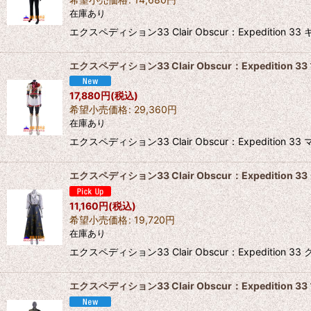
在庫あり
エクスペディション33 Clair Obscur：Expedit
エクスペディション33 Clair Obscur：Expediti
17,880
円
(税込)
希望小売価格
:
29,360
円
在庫あり
エクスペディション33 Clair Obscur：Expedi
エクスペディション33 Clair Obscur：Expedition 
11,160
円
(税込)
希望小売価格
:
19,720
円
在庫あり
エクスペディション33 Clair Obscur：Expedit
エクスペディション33 Clair Obscur：Expedition