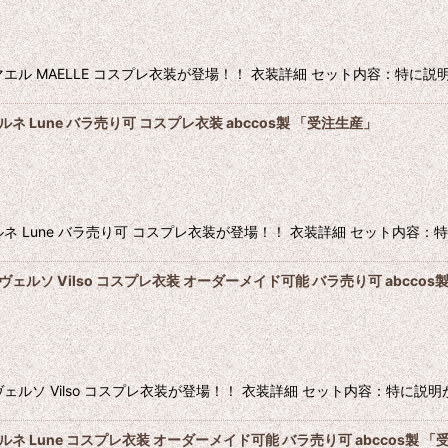
tion 33 マエル MAELLE コスプレ衣装が登場！！ 衣装詳細 セット内容
 33 ルネ Lune バラ売り可 コスプレ衣装 abccos製 「受注生産」
tion 33 ルネ Lune バラ売り可 コスプレ衣装が登場！！ 衣装詳細 セット
n 33 ヴェルソ Vilso コスプレ衣装 オーダーメイド可能 バラ売り可 abcco
ion 33 ヴェルソ Vilso コスプレ衣装が登場！！ 衣装詳細 セット内容：
n 33 ルネ Lune コスプレ衣装 オーダーメイド可能 バラ売り可 abccos製 