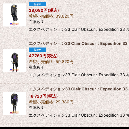
28,080
円
(税込)
希望小売価格
:
39,820
円
在庫あり
エクスペディション33 Clair Obscur：Expedi
エクスペディション33 Clair Obscur：Expediti
47,760
円
(税込)
希望小売価格
:
59,820
円
在庫あり
エクスペディション33 Clair Obscur：Expedit
エクスペディション33 Clair Obscur：Expedition
18,720
円
(税込)
希望小売価格
:
29,380
円
在庫あり
エクスペディション33 Clair Obscur：Expedit