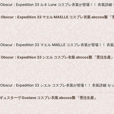
bscur：Expedition 33 ルネ Lune コスプレ衣装が登場！！ 衣
cur：Expedition 33 マエル MAELLE コスプレ衣装 abccos製 
bscur：Expedition 33 マエル MAELLE コスプレ衣装が登場！
cur：Expedition 33 シエル コスプレ衣装 abccos製 「受注生産
Obscur：Expedition 33 シエル コスプレ衣装が登場！！ 衣装詳
 33 ギュスターヴ Gustave コスプレ衣装 abccos製 「受注生産」