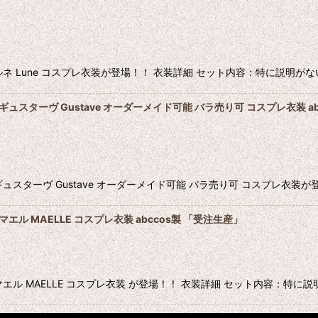
tion 33 ルネ Lune コスプレ衣装が登場！！ 衣装詳細 セット内容：特に
on 33 ギュスターヴ Gustave オーダーメイド可能 バラ売り可 コスプレ衣装 
ion 33 ギュスターヴ Gustave オーダーメイド可能 バラ売り可 コスプレ衣
 33 マエル MAELLE コスプレ衣装 abccos製 「受注生産」
ion 33 マエル MAELLE コスプレ衣装 が登場！！ 衣装詳細 セット内容