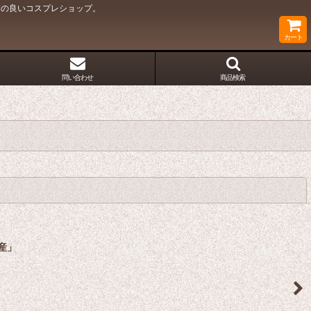
質の良いコスプレショップ。
カート
問い合わせ
商品検索
閉じる
生産」