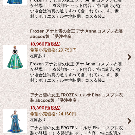
が登場！！ 衣装詳細 セット内容：特に説明がな
い場合は写真の通りすべて含まれています。素
材：ポリエステル生地納期：コス衣装…
Frozen アナと雪の女王 アナ Anna コスプレ衣装
abccos製 「受注生産」
18,960
円
(税込)
希望小売価格
:
29,750
円
在庫あり
Frozen アナと雪の女王 アナ Anna コスプレ衣装
が登場！！ 衣装詳細 セット内容：特に説明がな
い場合は写真の通りすべて含まれています。素
材：ポリエステル生地納期：コス衣装…
アナと雪の女王 FROZEN エルサ Elsa コスプレ衣
装 abccos製 「受注生産」
13,390
円
(税込)
希望小売価格
:
24,160
円
在庫あり
アナと雪の女王 FROZEN エルサ Elsa コスプレ衣
装が登場！！ 衣装詳細 セット内容：特に説明が