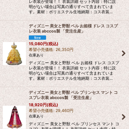
レ衣装が登場！！ 衣装詳細 セット内容：特に説
明がない場合は写真の通りすべて含まれていま
す。素材：ポリエステル生地納期：コス衣装…
ディズニー 美女と野獣 ベル お姫様 ドレス コスプ
レ衣装 abccos製 「受注生産」
15,080
円
(税込)
希望小売価格
:
26,350
円
在庫あり
ディズニー 美女と野獣 ベル お姫様 ドレス コスプ
レ衣装が登場！！ 衣装詳細 セット内容：特に説
明がない場合は写真の通りすべて含まれていま
す。素材：ポリエステル生地納期：コス衣装…
ディズニー 美女と野獣 ベル プリンセス マント コ
スプレ衣装 abccos製 「受注生産」
18,920
円
(税込)
希望小売価格
:
29,460
円
在庫あり
ディズニー 美女と野獣 ベル プリンセス マント コ
スプレ衣装が登場！！ 衣装詳細 セット内容：特