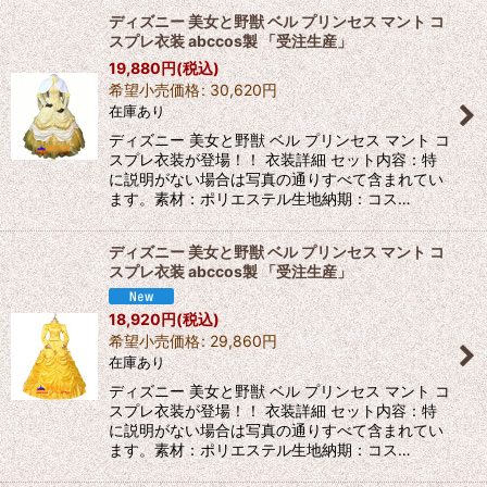
表示数
:
ディズニー 美女と野獣 ベル プリンセス マント コ
スプレ衣装 abccos製 「受注生産」
19,880
円
(税込)
並び順
:
希望小売価格
:
30,620
円
在庫あり
絞り込む
ディズニー 美女と野獣 ベル プリンセス マント コ
スプレ衣装が登場！！ 衣装詳細 セット内容：特
に説明がない場合は写真の通りすべて含まれてい
ます。素材：ポリエステル生地納期：コス…
ディズニー 美女と野獣 ベル プリンセス マント コ
スプレ衣装 abccos製 「受注生産」
18,920
円
(税込)
希望小売価格
:
29,860
円
在庫あり
ディズニー 美女と野獣 ベル プリンセス マント コ
スプレ衣装が登場！！ 衣装詳細 セット内容：特
に説明がない場合は写真の通りすべて含まれてい
ます。素材：ポリエステル生地納期：コス…