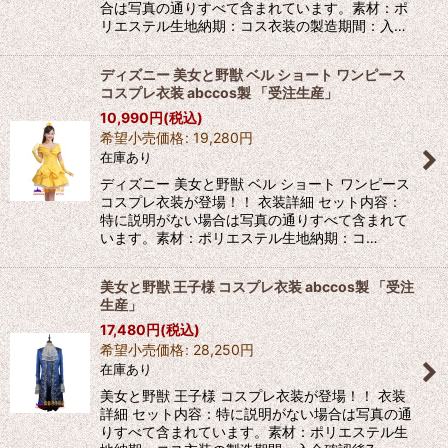
合は写真の通りすべて含まれています。素材：ポ
リエステル生地納期：コス衣装の製造期間：入…
ディズニー 美女と野獣 ベル ショート ワンピース
コスプレ衣装 abccos製 「受注生産」
10,990
円
(税込)
希望小売価格
:
19,280
円
在庫あり
ディズニー 美女と野獣 ベル ショート ワンピース
コスプレ衣装が登場！！ 衣装詳細 セット内容：
特に説明がない場合は写真の通りすべて含まれて
います。素材：ポリエステル生地納期：コ…
美女と野獣 王子様 コスプレ衣装 abccos製 「受注
生産」
17,480
円
(税込)
希望小売価格
:
28,250
円
在庫あり
美女と野獣 王子様 コスプレ衣装が登場！！ 衣装
詳細 セット内容：特に説明がない場合は写真の通
りすべて含まれています。素材：ポリエステル生