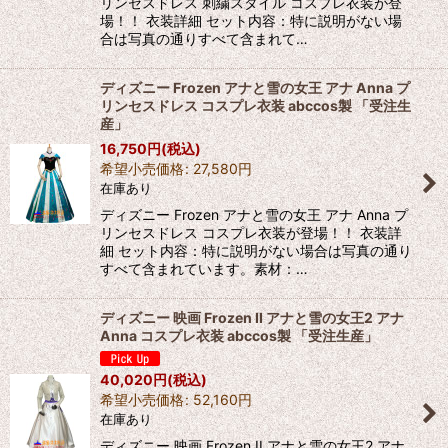
リンセスドレス 刺繍スタイル コスプレ衣装が登
場！！ 衣装詳細 セット内容：特に説明がない場
合は写真の通りすべて含まれて…
ディズニー Frozen アナと雪の女王 アナ Anna プ
リンセスドレス コスプレ衣装 abccos製 「受注生
産」
16,750
円
(税込)
希望小売価格
:
27,580
円
在庫あり
ディズニー Frozen アナと雪の女王 アナ Anna プ
リンセスドレス コスプレ衣装が登場！！ 衣装詳
細 セット内容：特に説明がない場合は写真の通り
すべて含まれています。素材：…
ディズニー 映画 Frozen II アナと雪の女王2 アナ
Anna コスプレ衣装 abccos製 「受注生産」
40,020
円
(税込)
希望小売価格
:
52,160
円
在庫あり
ディズニー 映画 Frozen II アナと雪の女王2 アナ