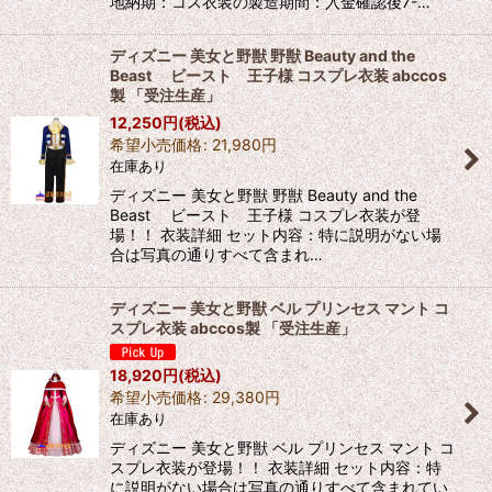
地納期：コス衣装の製造期間：入金確認後7-…
ディズニー 美女と野獣 野獣 Beauty and the
Beast ビースト 王子様 コスプレ衣装 abccos
製 「受注生産」
12,250
円
(税込)
希望小売価格
:
21,980
円
在庫あり
ディズニー 美女と野獣 野獣 Beauty and the
Beast ビースト 王子様 コスプレ衣装が登
場！！ 衣装詳細 セット内容：特に説明がない場
合は写真の通りすべて含まれ…
ディズニー 美女と野獣 ベル プリンセス マント コ
スプレ衣装 abccos製 「受注生産」
18,920
円
(税込)
希望小売価格
:
29,380
円
在庫あり
ディズニー 美女と野獣 ベル プリンセス マント コ
スプレ衣装が登場！！ 衣装詳細 セット内容：特
に説明がない場合は写真の通りすべて含まれてい