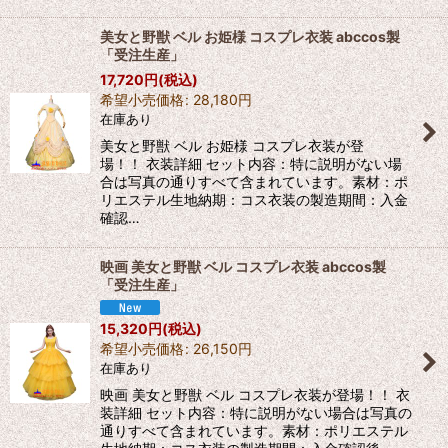
美女と野獣 ベル お姫様 コスプレ衣装 abccos製
「受注生産」
17,720
円
(税込)
希望小売価格
:
28,180
円
在庫あり
美女と野獣 ベル お姫様 コスプレ衣装が登
場！！ 衣装詳細 セット内容：特に説明がない場
合は写真の通りすべて含まれています。素材：ポ
リエステル生地納期：コス衣装の製造期間：入金
確認…
映画 美女と野獣 ベル コスプレ衣装 abccos製
「受注生産」
15,320
円
(税込)
希望小売価格
:
26,150
円
在庫あり
映画 美女と野獣 ベル コスプレ衣装が登場！！ 衣
装詳細 セット内容：特に説明がない場合は写真の
通りすべて含まれています。素材：ポリエステル