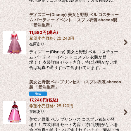
生地納期：コス衣装の製造期間：入金確認後…
ディズニー(Disney) 美女と野獣 ベル コスチュー
ム パーティー イベント コスプレ衣装 abccos製
「受注生産」
11,580
円
(税込)
希望小売価格
:
20,240
円
在庫あり
ディズニー(Disney) 美女と野獣 ベル コスチュー
ム パーティー イベント コスプレ衣装が登
場！！ 衣装詳細 セット内容：特に説明がない場
合は写真の通りすべて含まれています。…
美女と野獣 ベル プリンセス コスプレ衣装 abccos
製 「受注生産」
17,240
円
(税込)
希望小売価格
:
28,120
円
在庫あり
美女と野獣 ベル プリンセス コスプレ衣装が登
場！！ 衣装詳細 セット内容：特に説明がない場
合は写真の通りすべて含まれています。素材：ポ