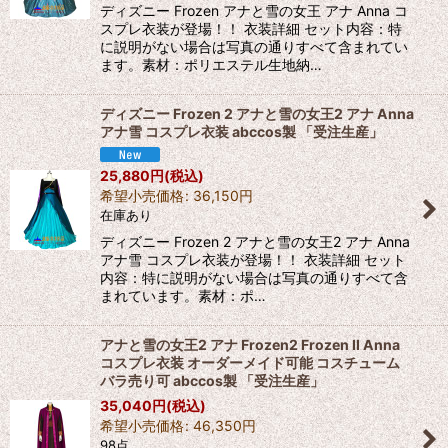
ディズニー Frozen アナと雪の女王 アナ Anna コ
スプレ衣装が登場！！ 衣装詳細 セット内容：特
に説明がない場合は写真の通りすべて含まれてい
ます。素材：ポリエステル生地納…
ディズニー Frozen 2 アナと雪の女王2 アナ Anna
アナ雪 コスプレ衣装 abccos製 「受注生産」
25,880
円
(税込)
希望小売価格
:
36,150
円
在庫あり
ディズニー Frozen 2 アナと雪の女王2 アナ Anna
アナ雪 コスプレ衣装が登場！！ 衣装詳細 セット
内容：特に説明がない場合は写真の通りすべて含
まれています。素材：ポ…
アナと雪の女王2 アナ Frozen2 Frozen II Anna
コスプレ衣装 オーダーメイド可能 コスチューム
バラ売り可 abccos製 「受注生産」
35,040
円
(税込)
希望小売価格
:
46,350
円
98点