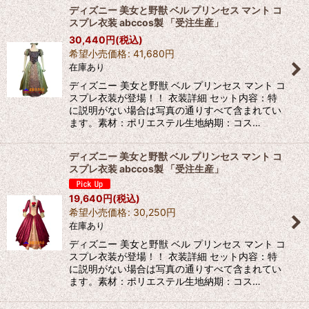
ディズニー 美女と野獣 ベル プリンセス マント コ
スプレ衣装 abccos製 「受注生産」
30,440
円
(税込)
希望小売価格
:
41,680
円
在庫あり
ディズニー 美女と野獣 ベル プリンセス マント コ
スプレ衣装が登場！！ 衣装詳細 セット内容：特
に説明がない場合は写真の通りすべて含まれてい
ます。素材：ポリエステル生地納期：コス…
ディズニー 美女と野獣 ベル プリンセス マント コ
スプレ衣装 abccos製 「受注生産」
19,640
円
(税込)
希望小売価格
:
30,250
円
在庫あり
ディズニー 美女と野獣 ベル プリンセス マント コ
スプレ衣装が登場！！ 衣装詳細 セット内容：特
に説明がない場合は写真の通りすべて含まれてい
ます。素材：ポリエステル生地納期：コス…