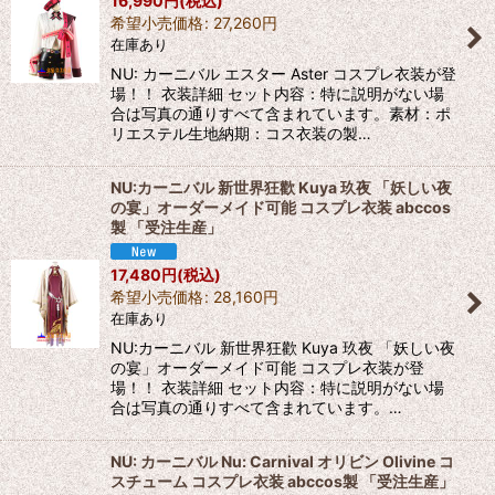
16,990
円
(税込)
希望小売価格
:
27,260
円
在庫あり
NU: カーニバル エスター Aster コスプレ衣装が登
場！！ 衣装詳細 セット内容：特に説明がない場
合は写真の通りすべて含まれています。素材：ポ
リエステル生地納期：コス衣装の製…
NU:カーニバル 新世界狂歡 Kuya 玖夜 「妖しい夜
の宴」オーダーメイド可能 コスプレ衣装 abccos
製 「受注生産」
17,480
円
(税込)
希望小売価格
:
28,160
円
在庫あり
NU:カーニバル 新世界狂歡 Kuya 玖夜 「妖しい夜
の宴」オーダーメイド可能 コスプレ衣装が登
場！！ 衣装詳細 セット内容：特に説明がない場
合は写真の通りすべて含まれています。…
NU: カーニバル Nu: Carnival オリビン Olivine コ
スチューム コスプレ衣装 abccos製 「受注生産」