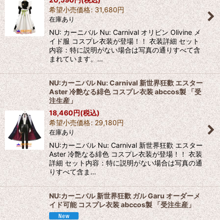
希望小売価格
:
31,680
円
在庫あり
NU: カーニバル Nu: Carnival オリビン Olivine メ
イド服 コスプレ衣装が登場！！ 衣装詳細 セット
内容：特に説明がない場合は写真の通りすべて含
まれています。…
NU:カーニバル Nu: Carnival 新世界狂歡 エスター
Aster 冷艶なる緋色 コスプレ衣装 abccos製 「受
注生産」
18,460
円
(税込)
希望小売価格
:
29,180
円
在庫あり
NU:カーニバル Nu: Carnival 新世界狂歡 エスター
Aster 冷艶なる緋色 コスプレ衣装が登場！！ 衣装
詳細 セット内容：特に説明がない場合は写真の通
りすべて含ま…
NU:カーニバル 新世界狂歡 ガル Garu オーダーメ
イド可能 コスプレ衣装 abccos製 「受注生産」