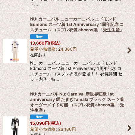
ト…
NU: カーニバル ニューカーニバル エドモンド
Edmond スーツ着 1st Anniversary 1周年記念 コ
スチューム コスプレ衣装 abccos製 「受注生産」
13,660
円
(税込)
希望小売価格
:
24,380
円
在庫あり
NU: カーニバル ニューカーニバル エドモンド
Edmond スーツ着 1st Anniversary 1周年記念 コ
スチューム コスプレ衣装が登場！！ 衣装詳細 セ
ット内容：特…
NU:カーニバル Nu: Carnival 新世界狂歡 1st
anniversary 環 たまきTamaki ブラック スーツ着
オーダーメイド可能 コスプレ衣装 abccos製 「受
注生産」
15,090
円
(税込)
希望小売価格
:
26,180
円