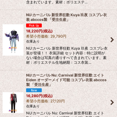
含まれています。素材：ポリエステ…
NU:カーニバル 新世界狂歡 Kuya 玖夜 コスプレ衣
装 abccos製 「受注生産」
18,220
円
(税込)
希望小売価格
:
29,790
円
在庫あり
NU:カーニバル 新世界狂歡 Kuya 玖夜 コスプレ衣
装が登場！！ 衣装詳細 セット内容：特に説明が
ない場合は写真の通りすべて含まれています。素
材：ポリエステル生地納期：コス衣装…
NU:カーニバル Nu: Carnival 新世界狂歡 エイト
Eiden オーダーメイド可能 コスプレ衣装 abccos
製 「受注生産」
16,280
円
(税込)
希望小売価格
:
27,120
円
在庫あり
NU:カーニバル Nu: Carnival 新世界狂歡 エイト