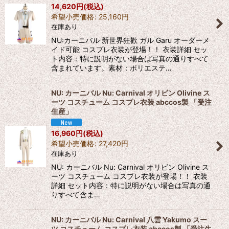
14,620
円
(税込)
希望小売価格
:
25,160
円
在庫あり
NU:カーニバル 新世界狂歡 ガル Garu オーダーメ
イド可能 コスプレ衣装が登場！！ 衣装詳細 セッ
ト内容：特に説明がない場合は写真の通りすべて
含まれています。素材：ポリエステ…
NU: カーニバル Nu: Carnival オリビン Olivine ス
ーツ コスチューム コスプレ衣装 abccos製 「受注
生産」
16,960
円
(税込)
希望小売価格
:
27,420
円
在庫あり
NU: カーニバル Nu: Carnival オリビン Olivine ス
ーツ コスチューム コスプレ衣装が登場！！ 衣装
詳細 セット内容：特に説明がない場合は写真の通
りすべて含ま…
NU: カーニバル Nu: Carnival 八雲 Yakumo スー
ツ コスチューム コスプレ衣装 abccos製 「受注生