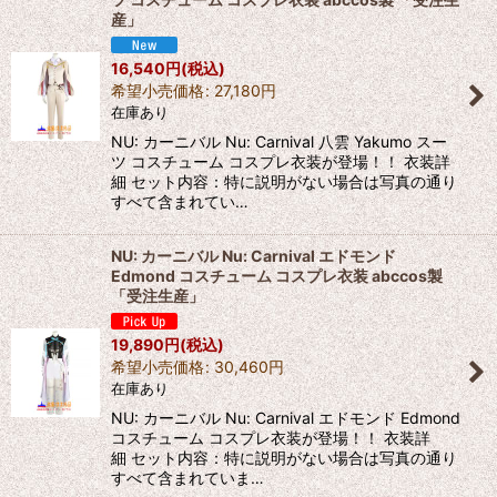
産」
16,540
円
(税込)
希望小売価格
:
27,180
円
在庫あり
NU: カーニバル Nu: Carnival 八雲 Yakumo スー
ツ コスチューム コスプレ衣装が登場！！ 衣装詳
細 セット内容：特に説明がない場合は写真の通り
すべて含まれてい…
NU: カーニバル Nu: Carnival エドモンド
Edmond コスチューム コスプレ衣装 abccos製
「受注生産」
19,890
円
(税込)
希望小売価格
:
30,460
円
在庫あり
NU: カーニバル Nu: Carnival エドモンド Edmond
コスチューム コスプレ衣装が登場！！ 衣装詳
細 セット内容：特に説明がない場合は写真の通り
すべて含まれていま…