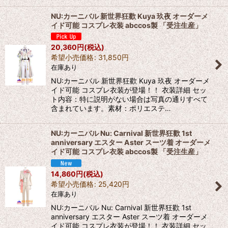
NU:カーニバル 新世界狂歡 Kuya 玖夜 オーダーメ
イド可能 コスプレ衣装 abccos製 「受注生産」
20,360
円
(税込)
希望小売価格
:
31,850
円
在庫あり
NU:カーニバル 新世界狂歡 Kuya 玖夜 オーダーメ
イド可能 コスプレ衣装が登場！！ 衣装詳細 セッ
ト内容：特に説明がない場合は写真の通りすべて
含まれています。素材：ポリエステ…
NU:カーニバル Nu: Carnival 新世界狂歡 1st
anniversary エスター Aster スーツ着 オーダーメ
イド可能 コスプレ衣装 abccos製 「受注生産」
14,860
円
(税込)
希望小売価格
:
25,420
円
在庫あり
NU:カーニバル Nu: Carnival 新世界狂歡 1st
anniversary エスター Aster スーツ着 オーダーメ
イド可能 コスプレ衣装が登場！！ 衣装詳細 セッ