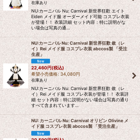
在庫あり
NU:カーニバル Nu: Carnival 新世界狂歡 エイト
Eiden メイド服 オーダーメイド可能 コスプレ衣装
が登場！！ 衣装詳細 セット内容：特に説明がな
い場合は写真の通…
NU:カーニバル Nu: Carnival 新世界狂歡 敛（レ
イ）Rei メイド服 コスプレ衣装 abccos製 「受注
生産」
22,460
円
(税込)
希望小売価格
:
34,080
円
在庫あり
NU:カーニバル Nu: Carnival 新世界狂歡 敛（レ
イ）Rei メイド服 コスプレ衣装が登場！！ 衣装詳
細 セット内容：特に説明がない場合は写真の通り
すべて含まれています…
NU: カーニバル Nu: Carnival オリビン Olivine メ
イド服 コスプレ衣装 abccos製 「受注生産」
20,590
円
(税込)