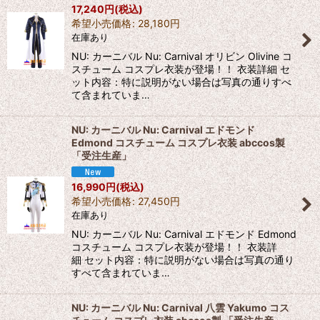
17,240
円
(税込)
希望小売価格
:
28,180
円
在庫あり
NU: カーニバル Nu: Carnival オリビン Olivine コ
スチューム コスプレ衣装が登場！！ 衣装詳細 セ
ット内容：特に説明がない場合は写真の通りすべ
て含まれていま…
NU: カーニバル Nu: Carnival エドモンド
Edmond コスチューム コスプレ衣装 abccos製
「受注生産」
16,990
円
(税込)
希望小売価格
:
27,450
円
在庫あり
NU: カーニバル Nu: Carnival エドモンド Edmond
コスチューム コスプレ衣装が登場！！ 衣装詳
細 セット内容：特に説明がない場合は写真の通り
すべて含まれていま…
NU: カーニバル Nu: Carnival 八雲 Yakumo コス