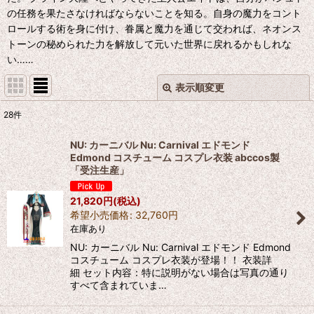
の任務を果たさなければならないことを知る。自身の魔力をコント
ロールする術を身に付け、眷属と魔力を通じて交われば、ネオンス
トーンの秘められた力を解放して元いた世界に戻れるかもしれな
い……
表示順変更
閉じる
28
件
表示数
:
NU: カーニバル Nu: Carnival エドモンド
Edmond コスチューム コスプレ衣装 abccos製
並び順
:
「受注生産」
21,820
円
(税込)
絞り込む
希望小売価格
:
32,760
円
在庫あり
NU: カーニバル Nu: Carnival エドモンド Edmond
コスチューム コスプレ衣装が登場！！ 衣装詳
細 セット内容：特に説明がない場合は写真の通り
すべて含まれていま…