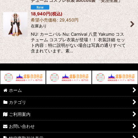
チューム コスプレ衣装 abccos製 「受注生産」
18,940
円
(税込)
希望小売価格
:
29,450
円
在庫あり
NU: カーニバル Nu: Carnival 八雲 Yakumo コス
チューム コスプレ衣装が登場！！ 衣装詳細 セッ
ト内容：特に説明がない場合は写真の通りすべて
含まれています。素…
ホーム
カテゴリ
ご利用案内
お問い合わせ