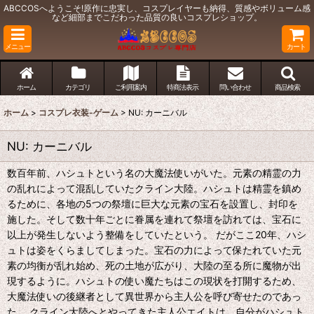
ABCCOSへようこそ!原作に忠実し、コスプレイヤーも納得、質感やボリューム感
など細部までこだわった品質の良いコスプレショップ。
メニュー
カート
ホーム
カテゴリ
ご利用案内
特商法表示
問い合わせ
商品検索
ホーム
>
コスプレ衣装-ゲーム
>
NU: カーニバル
NU: カーニバル
数百年前、ハシュトという名の大魔法使いがいた。元素の精霊の力
の乱れによって混乱していたクライン大陸。ハシュトは精霊を鎮め
るために、各地の5つの祭壇に巨大な元素の宝石を設置し、封印を
施した。そして数十年ごとに眷属を連れて祭壇を訪れては、宝石に
以上が発生しないよう整備をしていたという。 だがここ20年、ハシ
ュトは姿をくらましてしまった。宝石の力によって保たれていた元
素の均衡が乱れ始め、死の土地が広がり、大陸の至る所に魔物が出
現するように。ハシュトの使い魔たちはこの現状を打開するため、
大魔法使いの後継者として異世界から主人公を呼び寄せたのであっ
た。 クライン大陸へとやってきた主人公エイトは、自分がハシュト