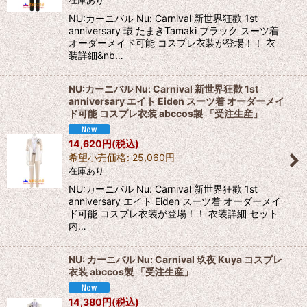
在庫あり
NU:カーニバル Nu: Carnival 新世界狂歡 1st
anniversary 環 たまきTamaki ブラック スーツ着
オーダーメイド可能 コスプレ衣装が登場！！ 衣
装詳細&nb…
NU:カーニバル Nu: Carnival 新世界狂歡 1st
anniversary エイト Eiden スーツ着 オーダーメイ
ド可能 コスプレ衣装 abccos製 「受注生産」
14,620
円
(税込)
希望小売価格
:
25,060
円
在庫あり
NU:カーニバル Nu: Carnival 新世界狂歡 1st
anniversary エイト Eiden スーツ着 オーダーメイ
ド可能 コスプレ衣装が登場！！ 衣装詳細 セット
内…
NU: カーニバル Nu: Carnival 玖夜 Kuya コスプレ
衣装 abccos製 「受注生産」
14,380
円
(税込)