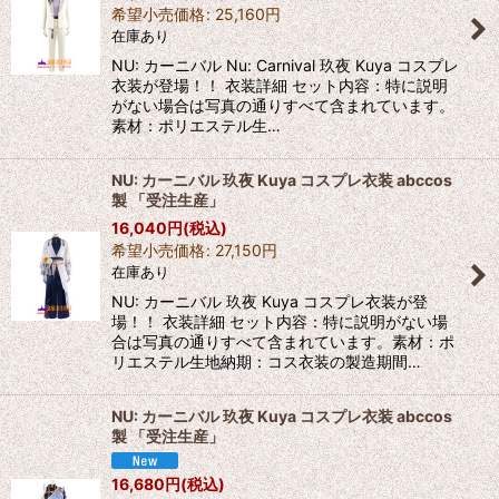
希望小売価格
:
25,160
円
在庫あり
NU: カーニバル Nu: Carnival 玖夜 Kuya コスプレ
衣装が登場！！ 衣装詳細 セット内容：特に説明
がない場合は写真の通りすべて含まれています。
素材：ポリエステル生…
NU: カーニバル 玖夜 Kuya コスプレ衣装 abccos
製 「受注生産」
16,040
円
(税込)
希望小売価格
:
27,150
円
在庫あり
NU: カーニバル 玖夜 Kuya コスプレ衣装が登
場！！ 衣装詳細 セット内容：特に説明がない場
合は写真の通りすべて含まれています。素材：ポ
リエステル生地納期：コス衣装の製造期間…
NU: カーニバル 玖夜 Kuya コスプレ衣装 abccos
製 「受注生産」
16,680
円
(税込)