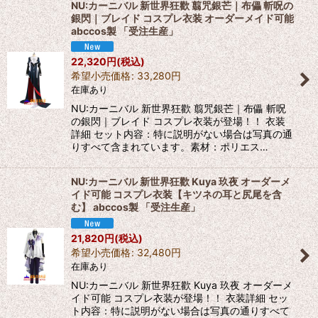
NU:カーニバル 新世界狂歡 翦咒銀芒｜布儡 斬呪の
銀閃｜ブレイド コスプレ衣装 オーダーメイド可能
abccos製 「受注生産」
22,320
円
(税込)
希望小売価格
:
33,280
円
在庫あり
NU:カーニバル 新世界狂歡 翦咒銀芒｜布儡 斬呪
の銀閃｜ブレイド コスプレ衣装が登場！！ 衣装
詳細 セット内容：特に説明がない場合は写真の通
りすべて含まれています。素材：ポリエス…
NU:カーニバル 新世界狂歡 Kuya 玖夜 オーダーメ
イド可能 コスプレ衣装【キツネの耳と尻尾を含
む】 abccos製 「受注生産」
21,820
円
(税込)
希望小売価格
:
32,480
円
在庫あり
NU:カーニバル 新世界狂歡 Kuya 玖夜 オーダーメ
イド可能 コスプレ衣装が登場！！ 衣装詳細 セッ
ト内容：特に説明がない場合は写真の通りすべて