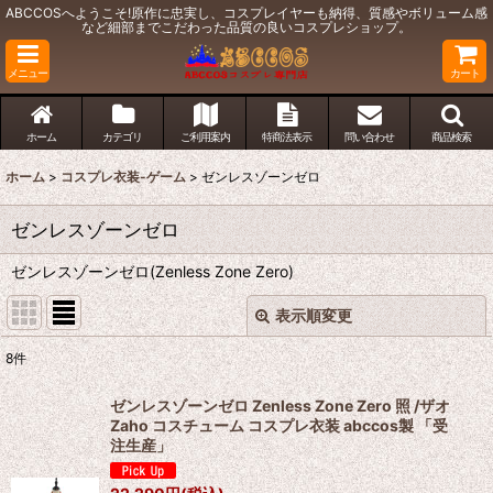
ABCCOSへようこそ!原作に忠実し、コスプレイヤーも納得、質感やボリューム感
など細部までこだわった品質の良いコスプレショップ。
メニュー
カート
ホーム
カテゴリ
ご利用案内
特商法表示
問い合わせ
商品検索
ホーム
>
コスプレ衣装-ゲーム
>
ゼンレスゾーンゼロ
ゼンレスゾーンゼロ
ゼンレスゾーンゼロ(Zenless Zone Zero)
表示順変更
閉じる
8
件
表示数
:
ゼンレスゾーンゼロ Zenless Zone Zero 照 /ザオ
Zaho コスチューム コスプレ衣装 abccos製 「受
並び順
:
注生産」