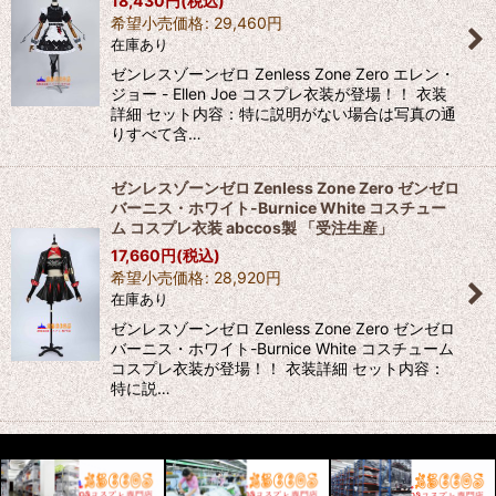
18,430
円
(税込)
希望小売価格
:
29,460
円
在庫あり
ゼンレスゾーンゼロ Zenless Zone Zero エレン・
ジョー - Ellen Joe コスプレ衣装が登場！！ 衣装
詳細 セット内容：特に説明がない場合は写真の通
りすべて含…
ゼンレスゾーンゼロ Zenless Zone Zero ゼンゼロ
バーニス・ホワイト-Burnice White コスチュー
ム コスプレ衣装 abccos製 「受注生産」
17,660
円
(税込)
希望小売価格
:
28,920
円
在庫あり
ゼンレスゾーンゼロ Zenless Zone Zero ゼンゼロ
バーニス・ホワイト-Burnice White コスチューム
コスプレ衣装が登場！！ 衣装詳細 セット内容：
特に説…