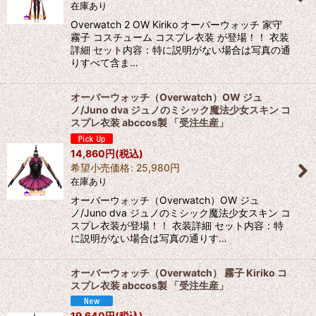
在庫あり
Overwatch 2 OW Kiriko オーバーウォッチ 家守
霧子 コスチューム コスプレ衣装 が登場！！ 衣装
詳細 セット内容：特に説明がない場合は写真の通
りすべて含ま…
オーバーウォッチ（Overwatch）OW ジュ
ノ/Juno dva ジュノのミシック魔法少女スキン コ
スプレ衣装 abccos製 「受注生産」
14,860
円
(税込)
希望小売価格
:
25,980
円
在庫あり
オーバーウォッチ（Overwatch）OW ジュ
ノ/Juno dva ジュノのミシック魔法少女スキン コ
スプレ衣装が登場！！ 衣装詳細 セット内容：特
に説明がない場合は写真の通りす…
オーバーウォッチ（Overwatch） 霧子 Kiriko コ
スプレ衣装 abccos製 「受注生産」
19,640
円
(税込)