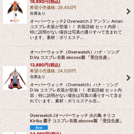
18,690
円
(税込)
希望小売価格
:
29,450
円
在庫あり
オーバーウォッチ2 Overwatch 2 アンラン Anran
コスプレ衣装が登場！！ 衣装詳細 セット内容：
特に説明がない場合は写真の通りすべて含まれて
います。素材：ポリエステ…
オーバーウォッチ（Overwatch）ハナ・ソング
D.Va コスプレ衣装 abccos製 「受注生産」
13,880
円
(税込)
希望小売価格
:
24,520
円
在庫あり
オーバーウォッチ（Overwatch）ハナ・ソング
D.Va コスプレ衣装が登場！！ 衣装詳細 セット内
容：特に説明がない場合は写真の通りすべて含ま
れています。素材：ポリエステル生…
Overwatch /オーバーウォッチ 火の鳥 キリコ
Kiriko 霧子 コスプレ衣装 abccos製 「受注生産」
24,960
円
(税込)