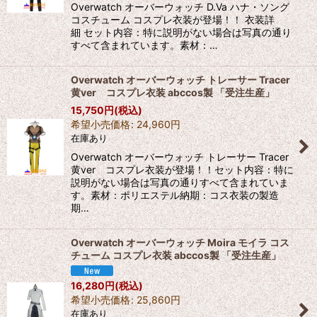
Overwatch オーバーウォッチ D.Va ハナ・ソング
コスチューム コスプレ衣装が登場！！ 衣装詳
細 セット内容：特に説明がない場合は写真の通り
すべて含まれています。素材：…
Overwatch オーバーウォッチ トレーサー Tracer
黄ver コスプレ衣装 abccos製 「受注生産」
15,750
円
(税込)
希望小売価格
:
24,960
円
在庫あり
Overwatch オーバーウォッチ トレーサー Tracer
黄ver コスプレ衣装が登場！！セット内容：特に
説明がない場合は写真の通りすべて含まれていま
す。素材：ポリエステル納期：コス衣装の製造
期…
Overwatch オーバーウォッチ Moira モイラ コス
チューム コスプレ衣装 abccos製 「受注生産」
16,280
円
(税込)
希望小売価格
:
25,860
円
在庫あり