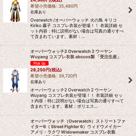
希望小売価格
:
35,480
円
在庫あり
Overwatch /オーバーウォッチ 火の鳥 キリコ
Kiriko 霧子 コスプレ衣装が登場！！ 衣装詳細 セ
ット内容：特に説明がない場合は写真の通りすべ
て含まれています。素材：…
オーバーウォッチ2 Overwatch 2 ウーヤン
Wuyang コスプレ衣装 abccos製 「受注生産」
28,250
円
(税込)
希望小売価格
:
39,720
円
在庫あり
オーバーウォッチ2 Overwatch 2 ウーヤン
Wuyang コスプレ衣装が登場！！ 衣装詳細 セッ
ト内容：特に説明がない場合は写真の通りすべて
含まれています。素材：ポリエス…
オーバーウォッチ（Overwatch）ストリートファ
イター6（ Street Fighter 6）ウィドウメイカー
アメリ・ラクワ Widowmaker コスプレ衣装