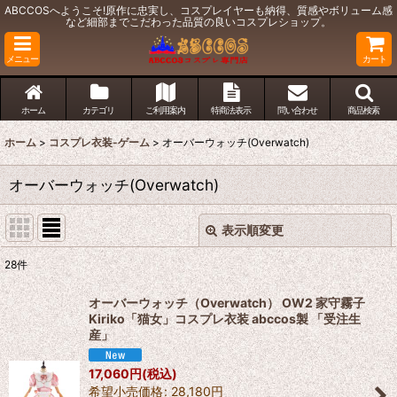
ABCCOSへようこそ!原作に忠実し、コスプレイヤーも納得、質感やボリューム感
など細部までこだわった品質の良いコスプレショップ。
メニュー
カート
ホーム
カテゴリ
ご利用案内
特商法表示
問い合わせ
商品検索
ホーム
>
コスプレ衣装-ゲーム
>
オーバーウォッチ(Overwatch)
オーバーウォッチ(Overwatch)
表示順変更
閉じる
28
件
表示数
:
オーバーウォッチ（Overwatch） OW2 家守霧子
Kiriko「猫女」コスプレ衣装 abccos製 「受注生
並び順
:
産」
17,060
円
(税込)
絞り込む
希望小売価格
:
28,180
円