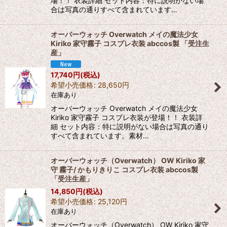
場！！ 衣装詳細 セット内容：特に説明がない場
合は写真の通りすべて含まれています…
オーバーウォッチ Overwatch メイの魔法少女
Kiriko 家守霧子 コスプレ衣装 abccos製 「受注生
産」
17,740
円
(税込)
希望小売価格
:
28,650
円
在庫あり
オーバーウォッチ Overwatch メイの魔法少女
Kiriko 家守霧子 コスプレ衣装が登場！！ 衣装詳
細 セット内容：特に説明がない場合は写真の通り
すべて含まれています。素材…
オーバーウォッチ（Overwatch） OW Kiriko 家
守 霧子/ かもりきりこ コスプレ衣装 abccos製
「受注生産」
14,850
円
(税込)
希望小売価格
:
25,120
円
在庫あり
オーバーウォッチ（Overwatch） OW Kiriko 家守