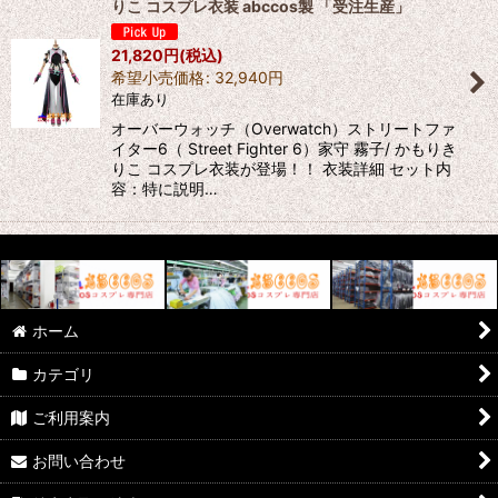
りこ コスプレ衣装 abccos製 「受注生産」
21,820
円
(税込)
希望小売価格
:
32,940
円
在庫あり
オーバーウォッチ（Overwatch）ストリートファ
イター6（ Street Fighter 6）家守 霧子/ かもりき
りこ コスプレ衣装が登場！！ 衣装詳細 セット内
容：特に説明…
ホーム
カテゴリ
ご利用案内
お問い合わせ