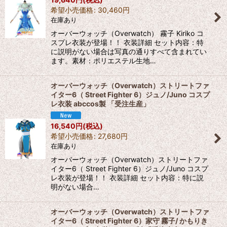
希望小売価格
:
30,460
円
在庫あり
オーバーウォッチ（Overwatch） 霧子 Kiriko コ
スプレ衣装が登場！！ 衣装詳細 セット内容：特
に説明がない場合は写真の通りすべて含まれてい
ます。素材：ポリエステル生地…
オーバーウォッチ（Overwatch）ストリートファ
イター6（ Street Fighter 6）ジュノ/Juno コスプ
レ衣装 abccos製 「受注生産」
16,540
円
(税込)
希望小売価格
:
27,680
円
在庫あり
オーバーウォッチ（Overwatch）ストリートファ
イター6（ Street Fighter 6）ジュノ/Juno コスプ
レ衣装が登場！！ 衣装詳細 セット内容：特に説
明がない場合…
オーバーウォッチ（Overwatch）ストリートファ
イター6（ Street Fighter 6）家守 霧子/ かもりき