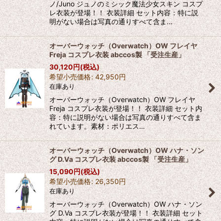
ノ/Juno ジュノのミシック魔法少女スキン コスプ
レ衣装が登場！！ 衣装詳細 セット内容：特に説
明がない場合は写真の通りすべて含ま…
オーバーウォッチ（Overwatch）OW フレイヤ
Freja コスプレ衣装 abccos製 「受注生産」
30,120
円
(税込)
希望小売価格
:
42,950
円
在庫あり
オーバーウォッチ（Overwatch）OW フレイヤ
Freja コスプレ衣装が登場！！ 衣装詳細 セット内
容：特に説明がない場合は写真の通りすべて含ま
れています。素材：ポリエス…
オーバーウォッチ（Overwatch）OW ハナ・ソン
グ D.Va コスプレ衣装 abccos製 「受注生産」
15,090
円
(税込)
希望小売価格
:
26,350
円
在庫あり
オーバーウォッチ（Overwatch）OW ハナ・ソン
グ D.Va コスプレ衣装が登場！！ 衣装詳細 セット