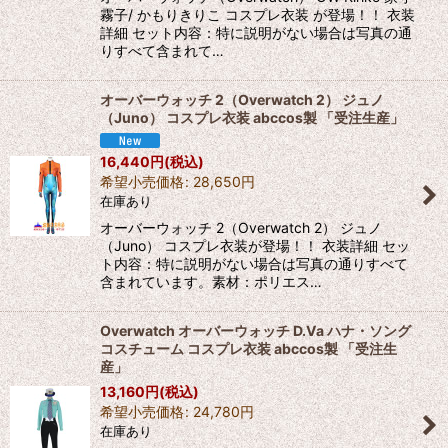
霧子/ かもりきりこ コスプレ衣装 が登場！！ 衣装
詳細 セット内容：特に説明がない場合は写真の通
りすべて含まれて…
オーバーウォッチ 2（Overwatch 2） ジュノ
（Juno） コスプレ衣装 abccos製 「受注生産」
16,440
円
(税込)
希望小売価格
:
28,650
円
在庫あり
オーバーウォッチ 2（Overwatch 2） ジュノ
（Juno） コスプレ衣装が登場！！ 衣装詳細 セッ
ト内容：特に説明がない場合は写真の通りすべて
含まれています。素材：ポリエス…
Overwatch オーバーウォッチ D.Va ハナ・ソング
コスチューム コスプレ衣装 abccos製 「受注生
産」
13,160
円
(税込)
希望小売価格
:
24,780
円
在庫あり