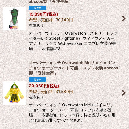
abccos製 「受注生産」
19,890
円
(税込)
希望小売価格
:
30,140
円
在庫あり
オーバーウォッチ（Overwatch）ストリートファ
イター6（ Street Fighter 6）ウィドウメイカー
アメリ・ラクワ Widowmaker コスプレ衣装が登
場！！ 衣装詳細&…
オーバーウォッチ Overwatch Mei / メイ＝リン・
チョウ オーダーメイド可能 コスプレ衣装 abccos
製 「受注生産」
20,060
円
(税込)
希望小売価格
:
31,580
円
在庫あり
オーバーウォッチ Overwatch Mei / メイ＝リン・
チョウ オーダーメイド可能 コスプレ衣装が登
場！！ 衣装詳細 セット内容：特に説明がない場
合は写真の通りすべて含まれ…