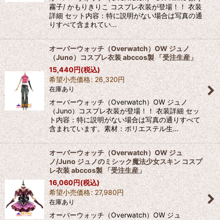
霧子/ かもりきりこ コスプレ衣装が登場！！ 衣装
詳細 セット内容：特に説明がない場合は写真の通
りすべて含まれてい…
オーバーウォッチ（Overwatch）OW ジュノ
（Juno）コスプレ衣装 abccos製 「受注生産」
15,440
円
(税込)
希望小売価格
:
26,320
円
在庫あり
オーバーウォッチ（Overwatch）OW ジュノ
（Juno）コスプレ衣装が登場！！ 衣装詳細 セッ
ト内容：特に説明がない場合は写真の通りすべて
含まれています。素材：ポリエステル生…
オーバーウォッチ（Overwatch）OW ジュ
ノ/Juno ジュノのミシック魔法少女スキン コスプ
レ衣装 abccos製 「受注生産」
16,060
円
(税込)
希望小売価格
:
27,980
円
在庫あり
オーバーウォッチ（Overwatch）OW ジュ