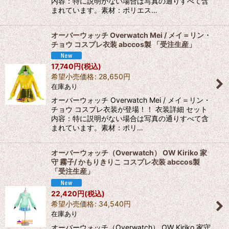
内容：特に説明がない場合は写真の通りすべて含
まれています。素材：ポリエス…
オーバーウォッチ Overwatch Mei / メイ＝リン・
チョウ コスプレ衣装 abccos製 「受注生産」
17,740
円
(税込)
希望小売価格
:
28,650
円
在庫あり
オーバーウォッチ Overwatch Mei / メイ＝リン・
チョウ コスプレ衣装が登場！！ 衣装詳細 セット
内容：特に説明がない場合は写真の通りすべて含
まれています。素材：ポリ…
オーバーウォッチ（Overwatch） OW Kiriko 家
守 霧子/ かもりきりこ コスプレ衣装 abccos製
「受注生産」
22,420
円
(税込)
希望小売価格
:
34,540
円
在庫あり
オーバーウォッチ（Overwatch） OW Kiriko 家守