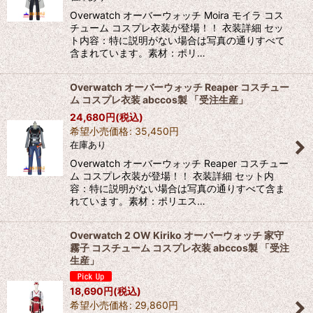
Overwatch オーバーウォッチ Moira モイラ コス
チューム コスプレ衣装が登場！！ 衣装詳細 セッ
ト内容：特に説明がない場合は写真の通りすべて
含まれています。素材：ポリ…
Overwatch オーバーウォッチ Reaper コスチュー
ム コスプレ衣装 abccos製 「受注生産」
24,680
円
(税込)
希望小売価格
:
35,450
円
在庫あり
Overwatch オーバーウォッチ Reaper コスチュー
ム コスプレ衣装が登場！！ 衣装詳細 セット内
容：特に説明がない場合は写真の通りすべて含ま
れています。素材：ポリエス…
Overwatch 2 OW Kiriko オーバーウォッチ 家守
霧子 コスチューム コスプレ衣装 abccos製 「受注
生産」
18,690
円
(税込)
希望小売価格
:
29,860
円