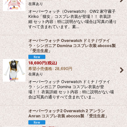
在庫あり
オーバーウォッチ（Overwatch） OW2 家守霧子
Kiriko「猫女」コスプレ衣装が登場！！ 衣装詳
細 セット内容：特に説明がない場合は写真の通り
すべて含まれています。素…
オーバーウォッチ Overwatch ドミナ / ヴァイ
ラ・シンガニア Domina コスプレ衣装 abccos製
「受注生産」
18,690
円
(税込)
希望小売価格
:
28,690
円
在庫あり
オーバーウォッチ Overwatch ドミナ / ヴァイ
ラ・シンガニア Domina コスプレ衣装が登
場！！ 衣装詳細 セット内容：特に説明がない場
合は写真の通りすべて含まれていま…
オーバーウォッチ2 Overwatch 2 アンラン
Anran コスプレ衣装 abccos製 「受注生産」