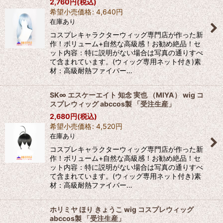
2,760
円
(税込)
希望小売価格
:
4,640
円
在庫あり
コスプレキャラクターウィッグ専門店が作った新
作！ボリューム+自然な高級感！お勧め絶品！セ
ット内容：特に説明がない場合は写真の通りすべ
て含まれています。(ウィッグ専用ネット付き)素
材：高級耐熱ファイバー…
SK∞ エスケーエイト 知念 実也 （MIYA） wig コ
スプレウィッグ abccos製 「受注生産」
2,680
円
(税込)
希望小売価格
:
4,520
円
在庫あり
コスプレキャラクターウィッグ専門店が作った新
作！ボリューム+自然な高級感！お勧め絶品！セ
ット内容：特に説明がない場合は写真の通りすべ
て含まれています。(ウィッグ専用ネット付き)素
材：高級耐熱ファイバー…
ホリミヤ ほり きょうこ wig コスプレウィッグ
abccos製 「受注生産」