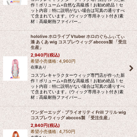
作！ボリューム+自然な高級感！お勧め絶品！セ
ット内容：特に説明がない場合は写真の通りすべ
て含まれています。(ウィッグ専用ネット付き)素
材：高級耐熱ファイバー…
hololive ホロライブ Vtuber ホロのぐらふぃてぃ
湊 あくあ wig コスプレウィッグ abccos製 「受注
生産」
2,940
円
(税込)
希望小売価格
:
4,960
円
在庫あり
コスプレキャラクターウィッグ専門店が作った新
作！ボリューム+自然な高級感！お勧め絶品！セ
ット内容：特に説明がない場合は写真の通りすべ
て含まれています。(ウィッグ専用ネット付き)素
材：高級耐熱ファイバー…
ワンダーエッグ・プライオリティ Frill フリル wig
コスプレウィッグ abccos製 「受注生産」
2,840
円
(税込)
希望小売価格
:
4,750
円