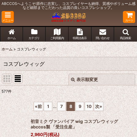
ABCCOSへようこそ!原作に忠実し、コスプレイヤーも納得、質感やボリューム感
など細部までこだわった品質の良いコスプレショップ。
メニュー
カート
ホーム
カテゴリ
ご利用案内
特商法表示
問い合わせ
商品検索
ホーム
>
コスプレウィッグ
コスプレウィッグ
表示順変更
閉じる
577
件
表示数
:
«
前
1
...
7
8
9
10
次
»
並び順
:
初音ミク ヴァンパイア wig コスプレウィッグ
abccos製 「受注生産」
絞り込む
2,960
円
(税込)