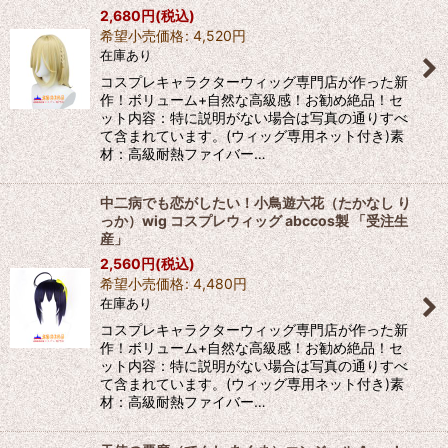
2,680
円
(税込)
希望小売価格
:
4,520
円
在庫あり
コスプレキャラクターウィッグ専門店が作った新
作！ボリューム+自然な高級感！お勧め絶品！セ
ット内容：特に説明がない場合は写真の通りすべ
て含まれています。(ウィッグ専用ネット付き)素
材：高級耐熱ファイバー…
中二病でも恋がしたい！小鳥遊六花（たかなし り
っか）wig コスプレウィッグ abccos製 「受注生
産」
2,560
円
(税込)
希望小売価格
:
4,480
円
在庫あり
コスプレキャラクターウィッグ専門店が作った新
作！ボリューム+自然な高級感！お勧め絶品！セ
ット内容：特に説明がない場合は写真の通りすべ
て含まれています。(ウィッグ専用ネット付き)素
材：高級耐熱ファイバー…