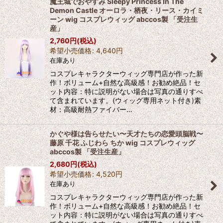
魔王城でおやすみ Sleepy Princess In The
Demon Castle オーロラ・栖夜・リース・カイミ
ーン wig コスプレウィッグ abccos製 「受注生
産」
2,760
円
(税込)
希望小売価格
:
4,640
円
在庫あり
コスプレキャラクターウィッグ専門店が作った新
作！ボリューム+自然な高級感！お勧め絶品！セ
ット内容：特に説明がない場合は写真の通りすべ
て含まれています。(ウィッグ専用ネット付き)素
材：高級耐熱ファイバー…
かぐや様は告らせたい〜天才たちの恋愛頭脳戦〜
藤原 千花 ふじわら ちか wig コスプレウィッグ
abccos製 「受注生産」
2,680
円
(税込)
希望小売価格
:
4,520
円
在庫あり
コスプレキャラクターウィッグ専門店が作った新
作！ボリューム+自然な高級感！お勧め絶品！セ
ット内容：特に説明がない場合は写真の通りすべ