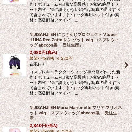
作！ボリューム+自然な高級感！お勧め絶品！セ
ット内容：特に説明がない場合は写真の通りすべ
て含まれています。(ウィッグ専用ネット付き)素
材：高級耐熱ファイバー…
NIJISANJI EN にじさんじプロジェクト Vtuber
ILUNA Ren Zotto レン ゾット wig コスプレウィ
ッグ abccos製 「受注生産」
2,680
円
(税込)
希望小売価格
:
4,520
円
在庫あり
コスプレキャラクターウィッグ専門店が作った新
作！ボリューム+自然な高級感！お勧め絶品！セ
ット内容：特に説明がない場合は写真の通りすべ
て含まれています。(ウィッグ専用ネット付き)素
材：高級耐熱ファイバー…
NIJISANJI EN Maria Marionette マリア マリオネ
ット wig コスプレウィッグ abccos製 「受注生
産」
2,840
円
(税込)
希望小売価格
:
4,750
円