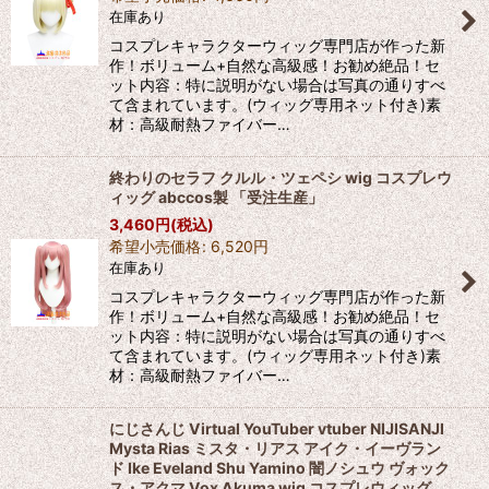
在庫あり
コスプレキャラクターウィッグ専門店が作った新
作！ボリューム+自然な高級感！お勧め絶品！セ
ット内容：特に説明がない場合は写真の通りすべ
て含まれています。(ウィッグ専用ネット付き)素
材：高級耐熱ファイバー…
終わりのセラフ クルル・ツェペシ wig コスプレウ
ィッグ abccos製 「受注生産」
3,460
円
(税込)
希望小売価格
:
6,520
円
在庫あり
コスプレキャラクターウィッグ専門店が作った新
作！ボリューム+自然な高級感！お勧め絶品！セ
ット内容：特に説明がない場合は写真の通りすべ
て含まれています。(ウィッグ専用ネット付き)素
材：高級耐熱ファイバー…
にじさんじ Virtual YouTuber vtuber NIJISANJI
Mysta Rias ミスタ・リアス アイク・イーヴラン
ド Ike Eveland Shu Yamino 闇ノシュウ ヴォック
ス・アクマ Vox Akuma wig コスプレウィッグ