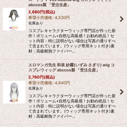
abccos製 「受注生産」
2,680
円
(税込)
希望小売価格
:
4,520
円
在庫あり
コスプレキャラクターウィッグ専門店が作った新
作！ボリューム+自然な高級感！お勧め絶品！セ
ット内容：特に説明がない場合は写真の通りすべ
て含まれています。(ウィッグ専用ネット付き)素
材：高級耐熱ファイバー…
エロマンガ先生 和泉 紗霧(いずみ さぎり) wig コ
スプレウィッグ abccos製 「受注生産」
2,760
円
(税込)
希望小売価格
:
4,640
円
在庫あり
コスプレキャラクターウィッグ専門店が作った新
作！ボリューム+自然な高級感！お勧め絶品！セ
ット内容：特に説明がない場合は写真の通りすべ
て含まれています。(ウィッグ専用ネット付き)素
材：高級耐熱ファイバー…