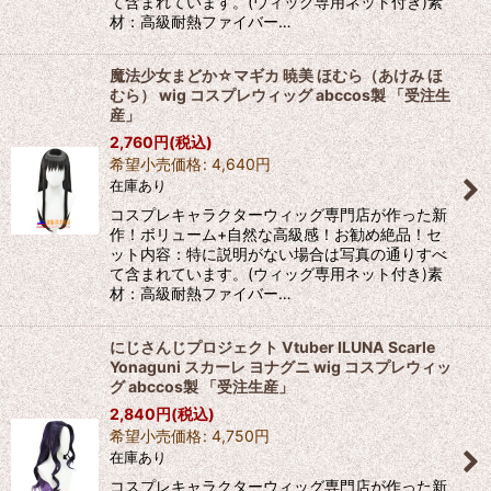
て含まれています。(ウィッグ専用ネット付き)素
材：高級耐熱ファイバー…
魔法少女まどか☆マギカ 暁美 ほむら（あけみ ほ
むら） wig コスプレウィッグ abccos製 「受注生
産」
2,760
円
(税込)
希望小売価格
:
4,640
円
在庫あり
コスプレキャラクターウィッグ専門店が作った新
作！ボリューム+自然な高級感！お勧め絶品！セ
ット内容：特に説明がない場合は写真の通りすべ
て含まれています。(ウィッグ専用ネット付き)素
材：高級耐熱ファイバー…
にじさんじプロジェクト Vtuber ILUNA Scarle
Yonaguni スカーレ ヨナグニ wig コスプレウィッ
グ abccos製 「受注生産」
2,840
円
(税込)
希望小売価格
:
4,750
円
在庫あり
コスプレキャラクターウィッグ専門店が作った新