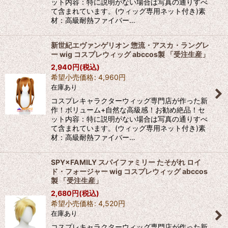
ット内容：特に説明がない場合は写真の通りすべ
て含まれています。(ウィッグ専用ネット付き)素
材：高級耐熱ファイバー…
新世紀エヴァンゲリオン 惣流・アスカ・ラングレ
ー wig コスプレウィッグ abccos製 「受注生産」
2,940
円
(税込)
希望小売価格
:
4,960
円
在庫あり
コスプレキャラクターウィッグ専門店が作った新
作！ボリューム+自然な高級感！お勧め絶品！セ
ット内容：特に説明がない場合は写真の通りすべ
て含まれています。(ウィッグ専用ネット付き)素
材：高級耐熱ファイバー…
SPY×FAMILY スパイファミリー たそがれ ロイ
ド・フォージャー wig コスプレウィッグ abccos
製 「受注生産」
2,680
円
(税込)
希望小売価格
:
4,520
円
在庫あり
コスプレキャラクターウィッグ専門店が作った新