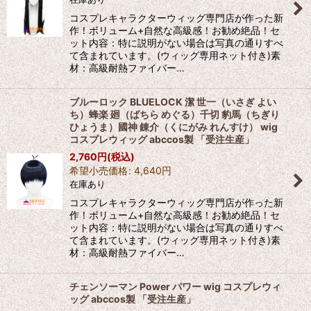
コスプレキャラクターウィッグ専門店が作った新
作！ボリューム+自然な高級感！お勧め絶品！セ
ット内容：特に説明がない場合は写真の通りすべ
て含まれています。(ウィッグ専用ネット付き)素
材：高級耐熱ファイバー…
ブルーロック BLUELOCK 潔 世一（いさぎ よい
ち）蜂楽 廻（ばちら めぐる）千切 豹馬（ちぎり
ひょうま）國神 錬介（くにがみ れんすけ） wig
コスプレウィッグ abccos製 「受注生産」
2,760
円
(税込)
希望小売価格
:
4,640
円
在庫あり
コスプレキャラクターウィッグ専門店が作った新
作！ボリューム+自然な高級感！お勧め絶品！セ
ット内容：特に説明がない場合は写真の通りすべ
て含まれています。(ウィッグ専用ネット付き)素
材：高級耐熱ファイバー…
チェンソーマン Power パワー wig コスプレウィ
ッグ abccos製 「受注生産」