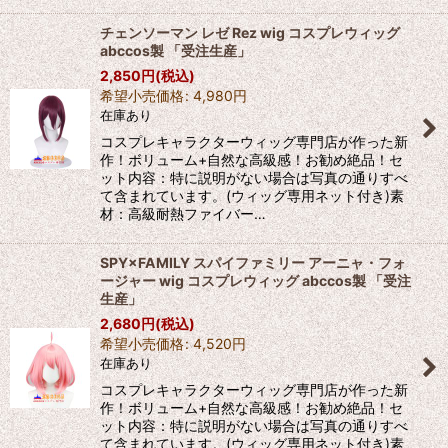
チェンソーマン レゼ Rez wig コスプレウィッグ
abccos製 「受注生産」
2,850
円
(税込)
希望小売価格
:
4,980
円
在庫あり
コスプレキャラクターウィッグ専門店が作った新
作！ボリューム+自然な高級感！お勧め絶品！セ
ット内容：特に説明がない場合は写真の通りすべ
て含まれています。(ウィッグ専用ネット付き)素
材：高級耐熱ファイバー…
SPY×FAMILY スパイファミリー アーニャ・フォ
ージャー wig コスプレウィッグ abccos製 「受注
生産」
2,680
円
(税込)
希望小売価格
:
4,520
円
在庫あり
コスプレキャラクターウィッグ専門店が作った新
作！ボリューム+自然な高級感！お勧め絶品！セ
ット内容：特に説明がない場合は写真の通りすべ
て含まれています。(ウィッグ専用ネット付き)素