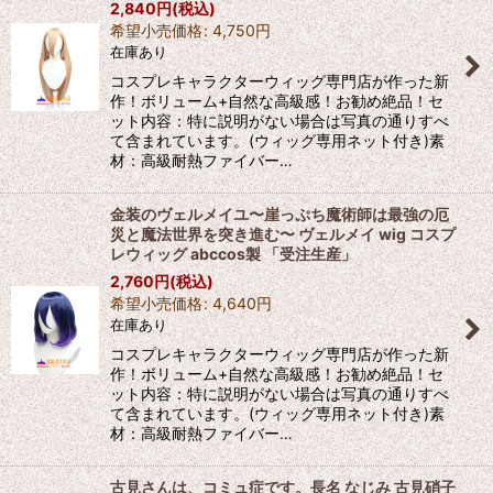
2,840
円
(税込)
希望小売価格
:
4,750
円
在庫あり
コスプレキャラクターウィッグ専門店が作った新
作！ボリューム+自然な高級感！お勧め絶品！セ
ット内容：特に説明がない場合は写真の通りすべ
て含まれています。(ウィッグ専用ネット付き)素
材：高級耐熱ファイバー…
金装のヴェルメイユ〜崖っぷち魔術師は最強の厄
災と魔法世界を突き進む〜 ヴェルメイ wig コスプ
レウィッグ abccos製 「受注生産」
2,760
円
(税込)
希望小売価格
:
4,640
円
在庫あり
コスプレキャラクターウィッグ専門店が作った新
作！ボリューム+自然な高級感！お勧め絶品！セ
ット内容：特に説明がない場合は写真の通りすべ
て含まれています。(ウィッグ専用ネット付き)素
材：高級耐熱ファイバー…
古見さんは、コミュ症です。長名 なじみ 古見硝子