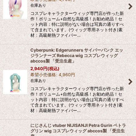
在庫あり
コスプレキャラクターウィッグ専門店が作った新
作！ボリューム+自然な高級感！お勧め絶品！セ
ット内容：特に説明がない場合は写真の通りすべ
て含まれています。(ウィッグ専用ネット付き)素
材：高級耐熱ファイバー…
Cyberpunk: Edgerunners サイバーパンク エッ
ジランナーズ Rebecca wig コスプレウィッグ
abccos製 「受注生産」
2,940
円
(税込)
希望小売価格
:
4,960
円
在庫あり
コスプレキャラクターウィッグ専門店が作った新
作！ボリューム+自然な高級感！お勧め絶品！セ
ット内容：特に説明がない場合は写真の通りすべ
て含まれています。(ウィッグ専用ネット付き)素
材：高級耐熱ファイバー…
にじさんじ vtuber NIJISANJI Petra Gurin ペトラ
グリン wig コスプレウィッグ abccos製 「受注生