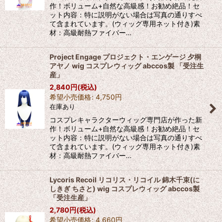
作！ボリューム+自然な高級感！お勧め絶品！セ
ット内容：特に説明がない場合は写真の通りすべ
て含まれています。(ウィッグ専用ネット付き)素
材：高級耐熱ファイバー…
Project Engage プロジェクト・エンゲージ 夕桐
アヤノ wig コスプレウィッグ abccos製 「受注生
産」
2,840
円
(税込)
希望小売価格
:
4,750
円
在庫あり
コスプレキャラクターウィッグ専門店が作った新
作！ボリューム+自然な高級感！お勧め絶品！セ
ット内容：特に説明がない場合は写真の通りすべ
て含まれています。(ウィッグ専用ネット付き)素
材：高級耐熱ファイバー…
Lycoris Recoil リコリス・リコイル 錦木千束(に
しきぎ ちさと) wig コスプレウィッグ abccos製
「受注生産」
2,780
円
(税込)
希望小売価格
:
4,660
円