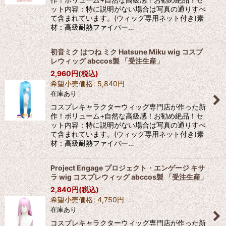
ット内容：特に説明がない場合は写真の通りすべ
て含まれています。(ウィッグ専用ネット付き)素
材：高級耐熱ファイバー…
初音ミク はつね ミク Hatsune Miku wig コスプ
レウィッグ abccos製 「受注生産」
2,960
円
(税込)
希望小売価格
:
5,840
円
在庫あり
コスプレキャラクターウィッグ専門店が作った新
作！ボリューム+自然な高級感！お勧め絶品！セ
ット内容：特に説明がない場合は写真の通りすべ
て含まれています。(ウィッグ専用ネット付き)素
材：高級耐熱ファイバー…
Project Engage プロジェクト・エンゲージ キサ
ラ wig コスプレウィッグ abccos製 「受注生産」
2,840
円
(税込)
希望小売価格
:
4,750
円
在庫あり
コスプレキャラクターウィッグ専門店が作った新