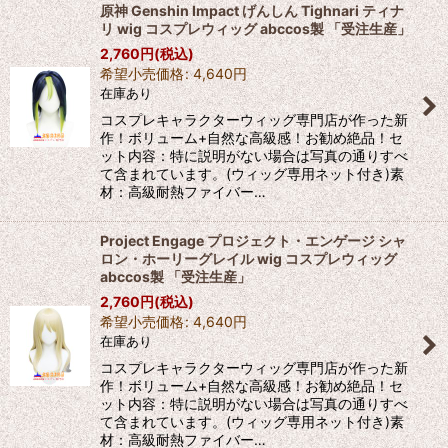
原神 Genshin Impact げんしん Tighnari ティナ
リ wig コスプレウィッグ abccos製 「受注生産」
2,760
円
(税込)
希望小売価格
:
4,640
円
在庫あり
コスプレキャラクターウィッグ専門店が作った新
作！ボリューム+自然な高級感！お勧め絶品！セ
ット内容：特に説明がない場合は写真の通りすべ
て含まれています。(ウィッグ専用ネット付き)素
材：高級耐熱ファイバー…
Project Engage プロジェクト・エンゲージ シャ
ロン・ホーリーグレイル wig コスプレウィッグ
abccos製 「受注生産」
2,760
円
(税込)
希望小売価格
:
4,640
円
在庫あり
コスプレキャラクターウィッグ専門店が作った新
作！ボリューム+自然な高級感！お勧め絶品！セ
ット内容：特に説明がない場合は写真の通りすべ
て含まれています。(ウィッグ専用ネット付き)素
材：高級耐熱ファイバー…