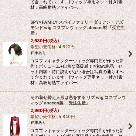
て含まれています。(ウィッグ専用ネット付き)素
材：高級耐熱ファイバー…
SPY×FAMILY スパイファミリー ダミアン・デズ
モンド wig コスプレウィッグ abccos製 「受注生
産」
2,680
円
(税込)
希望小売価格
:
4,520
円
在庫あり
コスプレキャラクターウィッグ専門店が作った新
作！ボリューム+自然な高級感！お勧め絶品！セ
ット内容：特に説明がない場合は写真の通りすべ
て含まれています。(ウィッグ専用ネット付き)素
材：高級耐熱ファイバー…
その着せ替え人形は恋をする リズ wig コスプレウ
ィッグ abccos製 「受注生産」
2,960
円
(税込)
希望小売価格
:
5,840
円
在庫あり
コスプレキャラクターウィッグ専門店が作った新
作！ボリューム+自然な高級感！お勧め絶品！セ