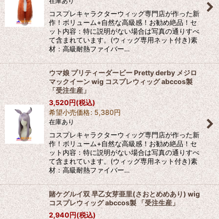
在庫あり
コスプレキャラクターウィッグ専門店が作った新
作！ボリューム+自然な高級感！お勧め絶品！セ
ット内容：特に説明がない場合は写真の通りすべ
て含まれています。(ウィッグ専用ネット付き)素
材：高級耐熱ファイバー…
ウマ娘 プリティーダービー Pretty derby メジロ
マックイーン wig コスプレウィッグ abccos製
「受注生産」
3,520
円
(税込)
希望小売価格
:
5,380
円
在庫あり
コスプレキャラクターウィッグ専門店が作った新
作！ボリューム+自然な高級感！お勧め絶品！セ
ット内容：特に説明がない場合は写真の通りすべ
て含まれています。(ウィッグ専用ネット付き)素
材：高級耐熱ファイバー…
賭ケグルイ双 早乙女芽亜里(さおとめめあり) wig
コスプレウィッグ abccos製 「受注生産」
2,940
円
(税込)