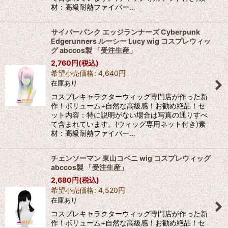
材：高級耐熱ファイバー…
サイバーパンク エッジランナーズ Cyberpunk
Edgerunners ルーシー Lucy wig コスプレウィッ
グ abccos製 「受注生産」
2,760
円
(税込)
希望小売価格
:
4,640
円
在庫あり
コスプレキャラクターウィッグ専門店が作った新
作！ボリューム+自然な高級感！お勧め絶品！セ
ット内容：特に説明がない場合は写真の通りすべ
て含まれています。(ウィッグ専用ネット付き)素
材：高級耐熱ファイバー…
チェンソーマン 東山コベニ wig コスプレウィッグ
abccos製 「受注生産」
2,680
円
(税込)
希望小売価格
:
4,520
円
在庫あり
コスプレキャラクターウィッグ専門店が作った新
作！ボリューム+自然な高級感！お勧め絶品！セ