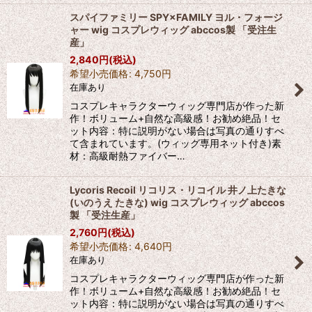
スパイファミリー SPY×FAMILY ヨル・フォージ
ャー wig コスプレウィッグ abccos製 「受注生
産」
2,840
円
(税込)
希望小売価格
:
4,750
円
在庫あり
コスプレキャラクターウィッグ専門店が作った新
作！ボリューム+自然な高級感！お勧め絶品！セ
ット内容：特に説明がない場合は写真の通りすべ
て含まれています。(ウィッグ専用ネット付き)素
材：高級耐熱ファイバー…
Lycoris Recoil リコリス・リコイル 井ノ上たきな
(いのうえ たきな) wig コスプレウィッグ abccos
製 「受注生産」
2,760
円
(税込)
希望小売価格
:
4,640
円
在庫あり
コスプレキャラクターウィッグ専門店が作った新
作！ボリューム+自然な高級感！お勧め絶品！セ
ット内容：特に説明がない場合は写真の通りすべ