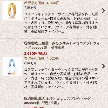
希望小売価格
:
4,960
円
在庫あり
コスプレキャラクターウィッグ専門店が作った新
作！ボリューム+自然な高級感！お勧め絶品！セ
ット内容：特に説明がない場合は写真の通りすべ
て含まれています。(ウィッグ専用ネット付き)素
材：高級耐熱ファイバー…
呪術廻戦 三輪霞（みわ かすみ）wig コスプレウィ
ッグ abccos製 「受注生産」
2,680
円
(税込)
希望小売価格
:
4,520
円
在庫あり
コスプレキャラクターウィッグ専門店が作った新
作！ボリューム+自然な高級感！お勧め絶品！セ
ット内容：特に説明がない場合は写真の通りすべ
て含まれています。(ウィッグ専用ネット付き)素
材：高級耐熱ファイバー…
呪術廻戦 真人 まひと wig コスプレウィッグ
abccos製 「受注生産」