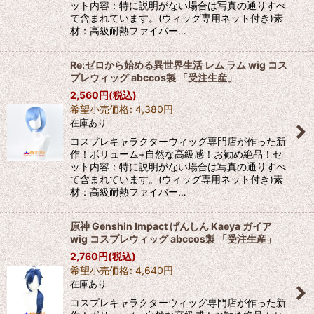
ット内容：特に説明がない場合は写真の通りすべ
て含まれています。(ウィッグ専用ネット付き)素
材：高級耐熱ファイバー…
Re:ゼロから始める異世界生活 レム ラム wig コス
プレウィッグ abccos製 「受注生産」
2,560
円
(税込)
希望小売価格
:
4,380
円
在庫あり
コスプレキャラクターウィッグ専門店が作った新
作！ボリューム+自然な高級感！お勧め絶品！セ
ット内容：特に説明がない場合は写真の通りすべ
て含まれています。(ウィッグ専用ネット付き)素
材：高級耐熱ファイバー…
原神 Genshin Impact げんしん Kaeya ガイア
wig コスプレウィッグ abccos製 「受注生産」
2,760
円
(税込)
希望小売価格
:
4,640
円
在庫あり
コスプレキャラクターウィッグ専門店が作った新