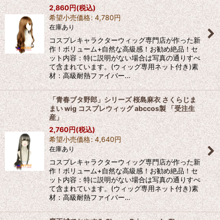
2,860
円
(税込)
希望小売価格
:
4,780
円
在庫あり
コスプレキャラクターウィッグ専門店が作った新
作！ボリューム+自然な高級感！お勧め絶品！セ
ット内容：特に説明がない場合は写真の通りすべ
て含まれています。(ウィッグ専用ネット付き)素
材：高級耐熱ファイバー…
「青春ブタ野郎」シリーズ 桜島麻衣 さくらじま
まい wig コスプレウィッグ abccos製 「受注生
産」
2,760
円
(税込)
希望小売価格
:
4,640
円
在庫あり
コスプレキャラクターウィッグ専門店が作った新
作！ボリューム+自然な高級感！お勧め絶品！セ
ット内容：特に説明がない場合は写真の通りすべ
て含まれています。(ウィッグ専用ネット付き)素
材：高級耐熱ファイバー…