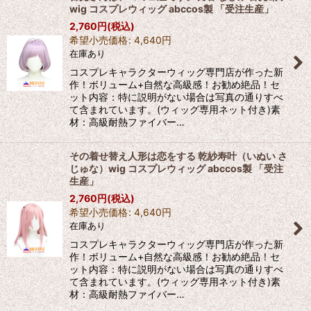
wig コスプレウィッグ abccos製 「受注生産」
2,760
円
(税込)
希望小売価格
:
4,640
円
在庫あり
コスプレキャラクターウィッグ専門店が作った新
作！ボリューム+自然な高級感！お勧め絶品！セ
ット内容：特に説明がない場合は写真の通りすべ
て含まれています。(ウィッグ専用ネット付き)素
材：高級耐熱ファイバー…
その着せ替え人形は恋をする 乾紗寿叶（いぬい さ
じゅな）wig コスプレウィッグ abccos製 「受注
生産」
2,760
円
(税込)
希望小売価格
:
4,640
円
在庫あり
コスプレキャラクターウィッグ専門店が作った新
作！ボリューム+自然な高級感！お勧め絶品！セ
ット内容：特に説明がない場合は写真の通りすべ
て含まれています。(ウィッグ専用ネット付き)素
材：高級耐熱ファイバー…