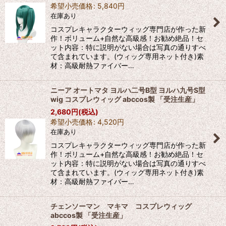
希望小売価格
:
5,840
円
在庫あり
コスプレキャラクターウィッグ専門店が作った新
作！ボリューム+自然な高級感！お勧め絶品！セ
ット内容：特に説明がない場合は写真の通りすべ
て含まれています。(ウィッグ専用ネット付き)素
材：高級耐熱ファイバー…
ニーア オートマタ ヨルハ二号B型 ヨルハ九号S型
wig コスプレウィッグ abccos製 「受注生産」
2,680
円
(税込)
希望小売価格
:
4,520
円
在庫あり
コスプレキャラクターウィッグ専門店が作った新
作！ボリューム+自然な高級感！お勧め絶品！セ
ット内容：特に説明がない場合は写真の通りすべ
て含まれています。(ウィッグ専用ネット付き)素
材：高級耐熱ファイバー…
チェンソーマン マキマ コスプレウィッグ
abccos製 「受注生産」