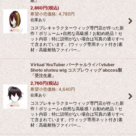
産」
2,860
円
(税込)
希望小売価格
:
4,780
円
在庫あり
コスプレキャラクターウィッグ専門店が作った新
作！ボリューム+自然な高級感！お勧め絶品！セ
ット内容：特に説明がない場合は写真の通りすべ
て含まれています。(ウィッグ専用ネット付き)素
材：高級耐熱ファイバー…
Virtual YouTuber バーチャルライバ vtuber
Shoto shxtou wig コスプレウィッグ abccos製
「受注生産」
2,760
円
(税込)
希望小売価格
:
4,640
円
在庫あり
コスプレキャラクターウィッグ専門店が作った新
作！ボリューム+自然な高級感！お勧め絶品！セ
ット内容：特に説明がない場合は写真の通りすべ
て含まれています。(ウィッグ専用ネット付き)素
材：高級耐熱ファイバー…