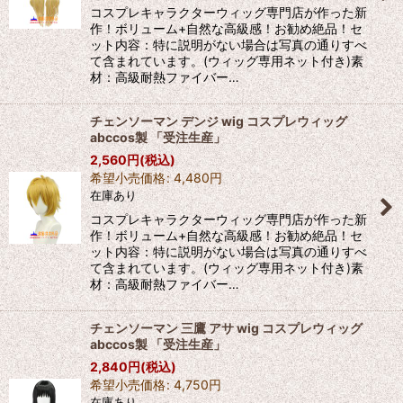
コスプレキャラクターウィッグ専門店が作った新
作！ボリューム+自然な高級感！お勧め絶品！セ
ット内容：特に説明がない場合は写真の通りすべ
て含まれています。(ウィッグ専用ネット付き)素
材：高級耐熱ファイバー…
チェンソーマン デンジ wig コスプレウィッグ
abccos製 「受注生産」
2,560
円
(税込)
希望小売価格
:
4,480
円
在庫あり
コスプレキャラクターウィッグ専門店が作った新
作！ボリューム+自然な高級感！お勧め絶品！セ
ット内容：特に説明がない場合は写真の通りすべ
て含まれています。(ウィッグ専用ネット付き)素
材：高級耐熱ファイバー…
チェンソーマン 三鷹 アサ wig コスプレウィッグ
abccos製 「受注生産」
2,840
円
(税込)
希望小売価格
:
4,750
円
在庫あり