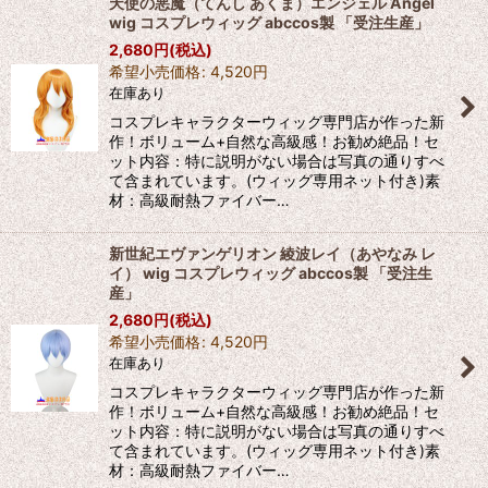
天使の悪魔（てんし あくま）エンジェル Angel
wig コスプレウィッグ abccos製 「受注生産」
2,680
円
(税込)
希望小売価格
:
4,520
円
在庫あり
コスプレキャラクターウィッグ専門店が作った新
作！ボリューム+自然な高級感！お勧め絶品！セ
ット内容：特に説明がない場合は写真の通りすべ
て含まれています。(ウィッグ専用ネット付き)素
材：高級耐熱ファイバー…
新世紀エヴァンゲリオン 綾波レイ（あやなみ レ
イ） wig コスプレウィッグ abccos製 「受注生
産」
2,680
円
(税込)
希望小売価格
:
4,520
円
在庫あり
コスプレキャラクターウィッグ専門店が作った新
作！ボリューム+自然な高級感！お勧め絶品！セ
ット内容：特に説明がない場合は写真の通りすべ
て含まれています。(ウィッグ専用ネット付き)素
材：高級耐熱ファイバー…