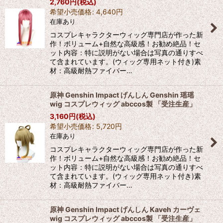
2,760
円
(税込)
希望小売価格
:
4,640
円
在庫あり
コスプレキャラクターウィッグ専門店が作った新
作！ボリューム+自然な高級感！お勧め絶品！セ
ット内容：特に説明がない場合は写真の通りすべ
て含まれています。(ウィッグ専用ネット付き)素
材：高級耐熱ファイバー…
原神 Genshin Impact げんしん Genshin 瑶瑶
wig コスプレウィッグ abccos製 「受注生産」
3,160
円
(税込)
希望小売価格
:
5,720
円
在庫あり
コスプレキャラクターウィッグ専門店が作った新
作！ボリューム+自然な高級感！お勧め絶品！セ
ット内容：特に説明がない場合は写真の通りすべ
て含まれています。(ウィッグ専用ネット付き)素
材：高級耐熱ファイバー…
原神 Genshin Impact げんしん Kaveh カーヴェ
wig コスプレウィッグ abccos製 「受注生産」