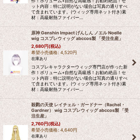
作！ボリューム+自然な高級感！お勧め絶品！セ
ット内容：特に説明がない場合は写真の通りすべ
て含まれています。(ウィッグ専用ネット付き)素
材：高級耐熱ファイバー…
原神 Genshin Impact げんしん ノエル Noelle
wig コスプレウィッグ abccos製 「受注生産」
2,680
円
(税込)
希望小売価格
:
4,520
円
在庫あり
コスプレキャラクターウィッグ専門店が作った新
作！ボリューム+自然な高級感！お勧め絶品！セ
ット内容：特に説明がない場合は写真の通りすべ
て含まれています。(ウィッグ専用ネット付き)素
材：高級耐熱ファイバー…
殺戮の天使 レイチェル・ガードナー（Rachel・
Gardner） wig コスプレウィッグ abccos製 「受
注生産」
2,760
円
(税込)
希望小売価格
:
4,640
円
在庫あり