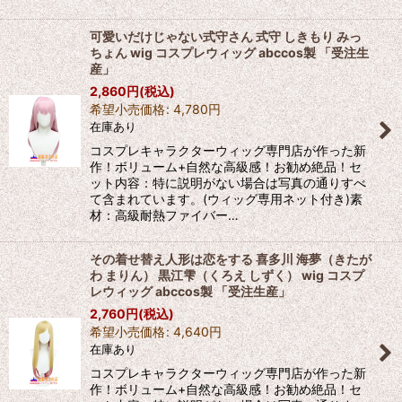
可愛いだけじゃない式守さん 式守 しきもり みっ
ちょん wig コスプレウィッグ abccos製 「受注生
産」
2,860
円
(税込)
希望小売価格
:
4,780
円
在庫あり
コスプレキャラクターウィッグ専門店が作った新
作！ボリューム+自然な高級感！お勧め絶品！セ
ット内容：特に説明がない場合は写真の通りすべ
て含まれています。(ウィッグ専用ネット付き)素
材：高級耐熱ファイバー…
その着せ替え人形は恋をする 喜多川 海夢（きたが
わ まりん） 黒江雫（くろえ しずく） wig コスプ
レウィッグ abccos製 「受注生産」
2,760
円
(税込)
希望小売価格
:
4,640
円
在庫あり
コスプレキャラクターウィッグ専門店が作った新
作！ボリューム+自然な高級感！お勧め絶品！セ