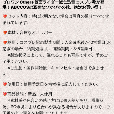
ゼロワン Others 仮面ライダー滅亡迅雷 コスプレ靴が登
場！ABCCOS
の
豪奢なぴかぴかの靴、絶対お買い得！
セット内容：特に説明がない場合は写真の通りすべて含
まれています。
素材：合皮など、ラバー
納期：コスプレ靴の製造期間：入金確認後7-10営業日(お
急ぎの場合、納期短縮可)、運輸期間：3-5営業日
※製造状況によって、遅れることも可能ですが、予めご
了承ください。
※ご注意：製作開始後、キャンセル・返金はできませ
ん。
使用日：使用予定日を備考欄に記入してください。
商品状態：新品、未使用
※素材感や色合いの感じ方には個人差があり、撮影状
況、PC環境により色合いが異なる場合がありますので、ご
了承の上ご購入をお願いいたします。