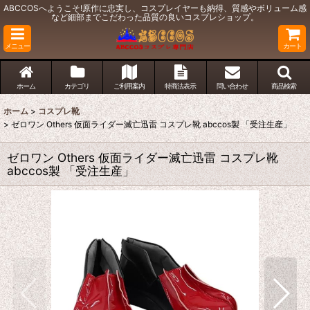
ABCCOSへようこそ!原作に忠実し、コスプレイヤーも納得、質感やボリューム感
など細部までこだわった品質の良いコスプレショップ。
メニュー
カート
ホーム
カテゴリ
ご利用案内
特商法表示
問い合わせ
商品検索
ホーム
>
コスプレ靴
>
ゼロワン Others 仮面ライダー滅亡迅雷 コスプレ靴 abccos製 「受注生産」
ゼロワン Others 仮面ライダー滅亡迅雷 コスプレ靴
abccos製 「受注生産」