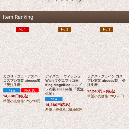
Item Ranking
No.1
No.2
No.3
カガリ・ユラ・アスハ
ディズニー ウィッシュ
ラクス・クライン コス
コスプレ衣装 abccos製
Wish マグニフィコ王
プレ衣装 abccos製 「受
「受注生産」
King Magnifico コスプ
注生産」
レ衣装 abccos製 「受注
17,240
円
～
(税込)
生産」
希望小売価格
:
28,120
円
14,860
円
(税込)
希望小売価格
:
25,280
円
14,380
円
(税込)
希望小売価格
:
25,460
円