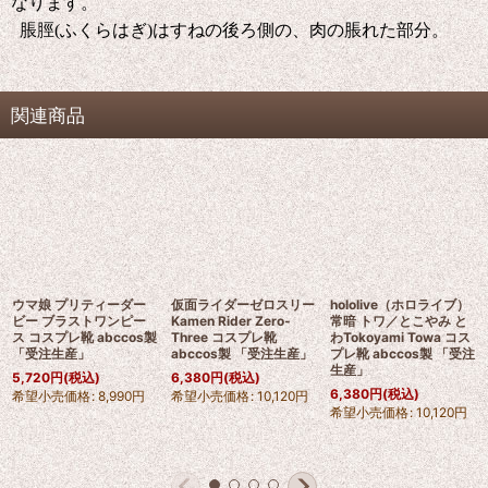
なります。
脹脛(ふくらはぎ)はすねの後ろ側の、肉の脹れた部分。
関連商品
ウマ娘 プリティーダー
仮面ライダーゼロスリー
hololive（ホロライブ）
ビー ブラストワンピー
Kamen Rider Zero-
常暗 トワ／とこやみ と
ス コスプレ靴 abccos製
Three コスプレ靴
わTokoyami Towa コス
「受注生産」
abccos製 「受注生産」
プレ靴 abccos製 「受注
生産」
5,720
円
(税込)
6,380
円
(税込)
6,380
円
(税込)
希望小売価格
:
8,990
円
希望小売価格
:
10,120
円
希望小売価格
:
10,120
円