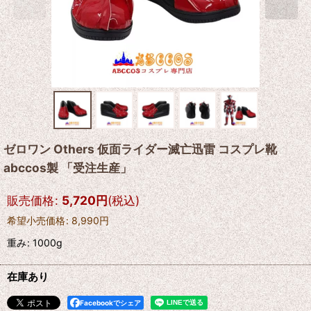
ゼロワン Others 仮面ライダー滅亡迅雷 コスプレ靴
abccos製 「受注生産」
販売価格
:
5,720
円
(税込)
希望小売価格
:
8,990
円
重み
:
1000g
在庫あり
Facebookでシェア