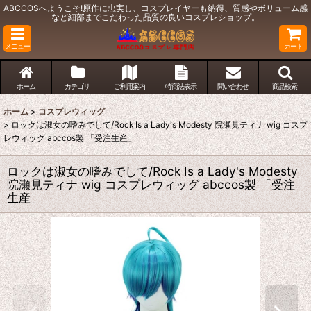
ABCCOSへようこそ!原作に忠実し、コスプレイヤーも納得、質感やボリューム感
など細部までこだわった品質の良いコスプレショップ。
メニュー
カート
ホーム
カテゴリ
ご利用案内
特商法表示
問い合わせ
商品検索
ホーム
>
コスプレウィッグ
>
ロックは淑女の嗜みでして/Rock Is a Lady's Modesty 院瀬見ティナ wig コスプ
レウィッグ abccos製 「受注生産」
ロックは淑女の嗜みでして/Rock Is a Lady's Modesty
院瀬見ティナ wig コスプレウィッグ abccos製 「受注
生産」