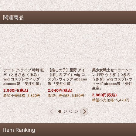
関連商品
デート·ア·ライブ 時崎 狂
【推しの子】星野 アイ
美少女戦士セーラームー
三（ときさき くるみ）
（ほしの アイ）wig コ
ン 月野 うさぎ（つきの
wig コスプレウィッグ
スプレウィッグ abccos
うさぎ）wig コスプレウ
abccos製 「受注生産」
製 「受注生産」
ィッグ abccos製 「受注
生産」
2,960
円
(税込)
2,640
円
(税込)
2,860
円
(税込)
希望小売価格
:
5,820
円
希望小売価格
:
5,150
円
希望小売価格
:
5,470
円
Item Ranking