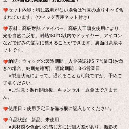
セット内容：
特に説明がない場合は写真の通りすべて含
まれています。(ウィッグ専用ネット付き)
素材
：
高級耐熱ファイバー、高級人工頭皮使用により、
光を自然に反射。耐熱180℃以内でドライヤー、アイロン
などで好みの髪型に整えることができます。裏面は高級ネ
ットです。
納期：
ウィッグの製造期間：入金確認後5-7営業日(お急
ぎの場合、納期短縮可)、運輸期間：3-5営業日
※製造状況によって、遅れることも可能ですが、予めご
了承ください。
※ご注意：製作開始後、キャンセル・返金はできませ
ん。
使用日：
使用予定日を備考欄に記入してください。
商品状態：
新品、未使用
※素材感や色合いの感じ方には個人差があり、撮影状