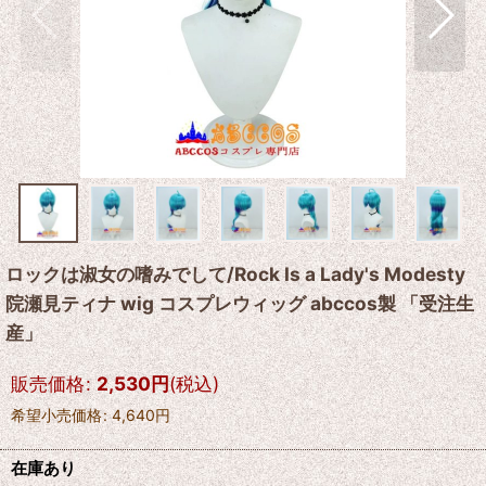
ロックは淑女の嗜みでして/Rock Is a Lady's Modesty
院瀬見ティナ wig コスプレウィッグ abccos製 「受注生
産」
販売価格
:
2,530
円
(税込)
希望小売価格
:
4,640
円
在庫あり