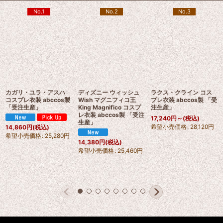
No.1
No.2
No.3
カガリ・ユラ・アスハ
ディズニー ウィッシュ
ラクス・クライン コス
コスプレ衣装 abccos製
Wish マグニフィコ王
プレ衣装 abccos製 「受
「受注生産」
King Magnifico コスプ
注生産」
レ衣装 abccos製 「受注
17,240
円
～
(税込)
生産」
希望小売価格
:
28,120
円
14,860
円
(税込)
希望小売価格
:
25,280
円
14,380
円
(税込)
希望小売価格
:
25,460
円