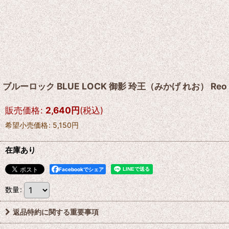
ブルーロック BLUE LOCK 御影 玲王（みかげ れお） Reo 
販売価格
:
2,640
円
(税込)
希望小売価格
:
5,150
円
在庫あり
Facebookでシェア
数量
:
返品特約に関する重要事項