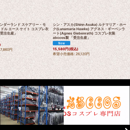
ンダーランド スケアリー・モ
シン・アスカ(Shinn Asuka) ルナマリア・ホー
ドル エース ケイト コスプレ衣
ク(Lunamaria Hawke) アグネス・ギーベンラ
 「受注生産」
ート(Agnes Giebenrath) コスプレ衣装
abccos製 「受注生産」
)
15,580
円
(税込)
27,860
円
希望小売価格
:
26,120
円