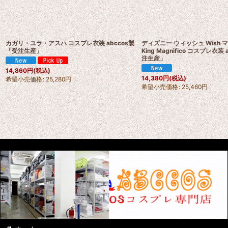
カガリ・ユラ・アスハ コスプレ衣装 abccos製
ディズニー ウィッシュ Wish
「受注生産」
King Magnifico コスプレ衣装 
注生産」
14,860
円
(税込)
14,380
円
(税込)
希望小売価格
:
25,280
円
希望小売価格
:
25,460
円