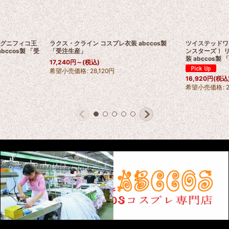
 マグニフィコ王
ラクス・クライン コスプレ衣装 abccos製
ツイステッドワ
abccos製 「受
「受注生産」
ンスターズ！ リ
装 abccos製
17,240
円
～
(税込)
希望小売価格
:
28,120
円
16,920
円
(税込
希望小売価格
: