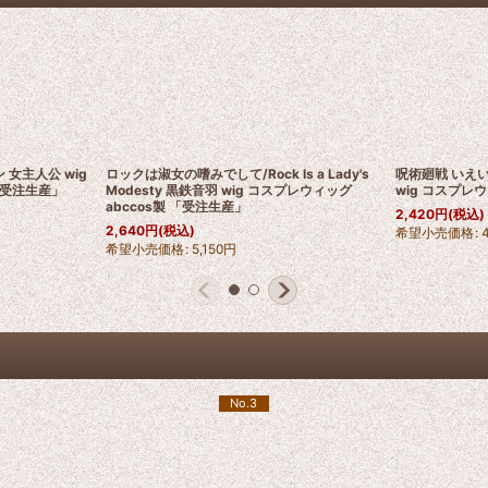
 女主人公 wig
ロックは淑女の嗜みでして/Rock Is a Lady's
呪術廻戦 いえいり
「受注生産」
Modesty 黒鉄音羽 wig コスプレウィッグ
wig コスプレウ
abccos製 「受注生産」
2,420
円
(税込)
2,640
円
(税込)
希望小売価格
:
希望小売価格
:
5,150
円
No.3