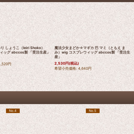
 しょうこ（Ieiri Shoko）
魔法少女まどか☆マギカ 巴 マミ（ともえ ま
ィッグ abccos製 「受注生産」
み）wig コスプレウィッグ abccos製 「受注生
産」
2,530
円
(税込)
4,520
円
希望小売価格
:
4,640
円
No.4
No.5