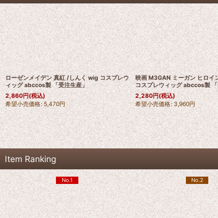
ローゼンメイデン 真紅 /しんく wig コスプレウ
映画 M3GAN ミーガン ヒロイン
ィッグ abccos製 「受注生産」
コスプレウィッグ abccos製 
2,860
円
(税込)
2,280
円
(税込)
希望小売価格
:
5,470
円
希望小売価格
:
3,960
円
Item Ranking
No.1
No.2