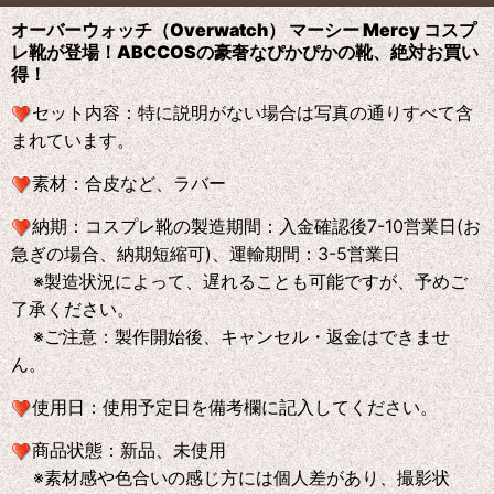
オーバーウォッチ（Overwatch） マーシー Mercy コスプ
レ靴が登場！ABCCOS
の
豪奢なぴかぴかの靴、絶対お買い
得！
セット内容：特に説明がない場合は写真の通りすべて含
まれています。
素材：合皮など、ラバー
納期：コスプレ靴の製造期間：入金確認後7-10営業日(お
急ぎの場合、納期短縮可)、運輸期間：3-5営業日
※製造状況によって、遅れることも可能ですが、予めご
了承ください。
※ご注意：製作開始後、キャンセル・返金はできませ
ん。
使用日：使用予定日を備考欄に記入してください。
商品状態：新品、未使用
※素材感や色合いの感じ方には個人差があり、撮影状