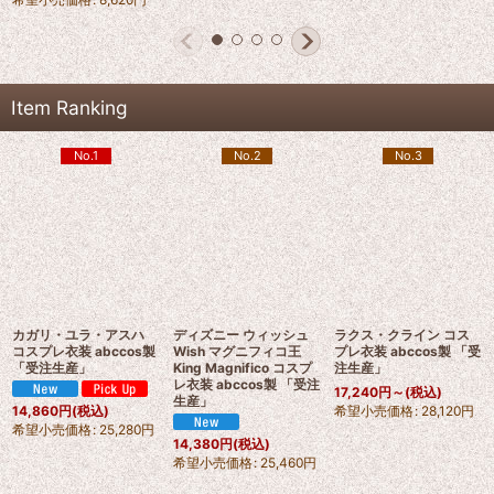
Item Ranking
No.1
No.2
No.3
カガリ・ユラ・アスハ
ディズニー ウィッシュ
ラクス・クライン コス
コスプレ衣装 abccos製
Wish マグニフィコ王
プレ衣装 abccos製 「受
「受注生産」
King Magnifico コスプ
注生産」
レ衣装 abccos製 「受注
17,240
円
～
(税込)
生産」
希望小売価格
:
28,120
円
14,860
円
(税込)
希望小売価格
:
25,280
円
14,380
円
(税込)
希望小売価格
:
25,460
円