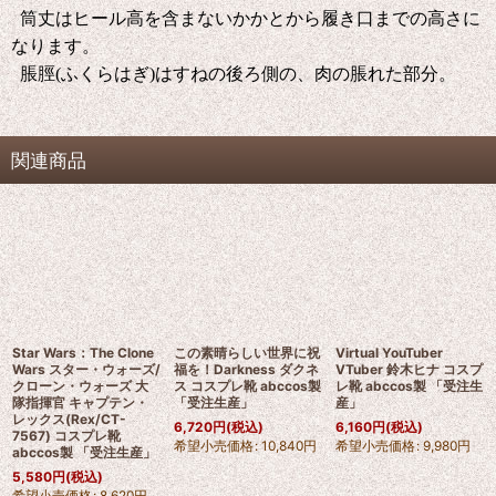
筒丈はヒール高を含まないかかとから履き口までの高さに
なります。
脹脛(ふくらはぎ)はすねの後ろ側の、肉の脹れた部分。
関連商品
Star Wars：The Clone
この素晴らしい世界に祝
Virtual YouTuber
Wars スター・ウォーズ/
福を！Darkness ダクネ
VTuber 鈴木ヒナ コスプ
クローン・ウォーズ 大
ス コスプレ靴 abccos製
レ靴 abccos製 「受注生
隊指揮官 キャプテン・
「受注生産」
産」
レックス(Rex/CT-
6,720
円
(税込)
6,160
円
(税込)
7567) コスプレ靴
希望小売価格
:
10,840
円
希望小売価格
:
9,980
円
abccos製 「受注生産」
5,580
円
(税込)
希望小売価格
:
8,620
円