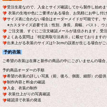
受注生産なので、入金とサイズ確認してから製作し始めま
衣装の生地や色にご要求がある場合、お気軽にお申し付
サイズ表に合わない場合はオーダーメイドが可能です。サ
※
カスタマイズ必要寸法：性別、身長、肩幅、バスト、ウ
ご注文後、すぐにご注文確認メールが送信されます。受
よくある質問は「特定商取引法表示」に載せておりますの
出来上がる衣装のサイズは1-3cmの誤差が生じる場合が
予約衣装
ご希望の衣装は在庫と新作の商品の中にございませんの場合
予約商品オーダーの手順
希望の衣装の詳しい写真（前、後ろ、側面、細部）の提供
制作内容と料金の確認
入金、衣装の制作
衣装仕上がりの写真確認
確認済で衣装の発送