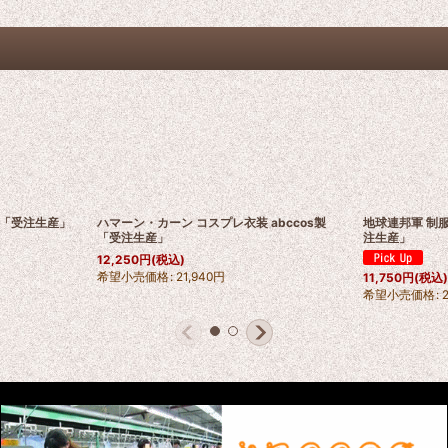
製 「受注生産」
ハマーン・カーン コスプレ衣装 abccos製
地球連邦軍 制服
「受注生産」
注生産」
12,250
円
(税込)
希望小売価格
:
21,940
円
11,750
円
(税込
希望小売価格
: