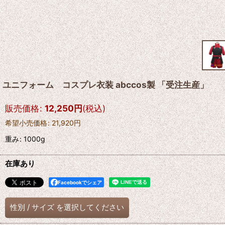
ユニフォーム コスプレ衣装 abccos製 「受注生産」
販売価格
:
12,250
円
(税込)
希望小売価格
:
21,920
円
重み
:
1000g
在庫あり
Facebookでシェア
性別
/
サイズ
を選択してください