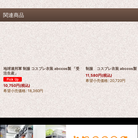
関連商品
地球連邦軍 制服 コスプレ衣装 abccos製 「受
制服 コスプレ衣装 abccos
注生産」
11,580
円
(税込)
希望小売価格
:
20,720
円
10,750
円
(税込)
希望小売価格
:
18,360
円