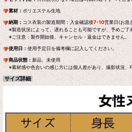
素材：
ポリエステル生地
納期：
コス衣装の製造期間：入金確認後
7-10
営業日(お急
※製造状況によって、遅れることも可能ですが、予めご了
※ご注意：製作開始後、キャンセル・返金はできません。
使用日：
使用予定日を備考欄に記入してください。
商品状態：
新品、未使用
※素材感や色合いの感じ方には個人差があり、撮影状況、P
サイズ詳細