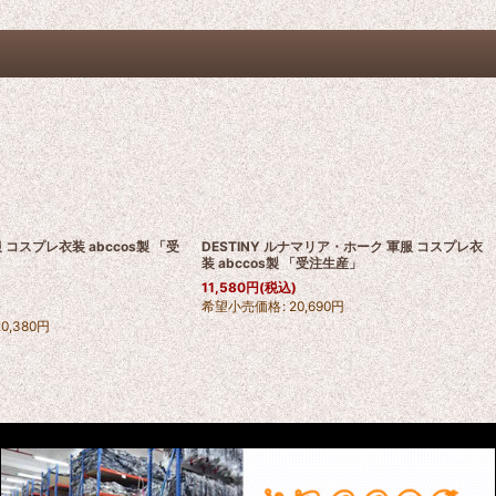
 コスプレ衣装 abccos製 「受
DESTINY ルナマリア・ホーク 軍服 コスプレ衣
装 abccos製 「受注生産」
11,580
円
(税込)
希望小売価格
:
20,690
円
)
20,380
円