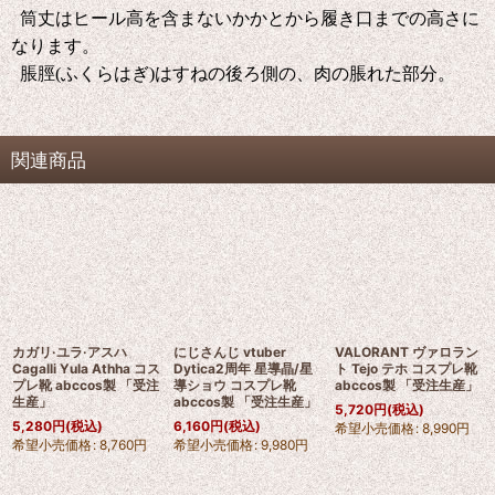
筒丈はヒール高を含まないかかとから履き口までの高さに
なります。
脹脛(ふくらはぎ)はすねの後ろ側の、肉の脹れた部分。
関連商品
カガリ·ユラ·アスハ
にじさんじ vtuber
VALORANT ヴァロラン
Cagalli Yula Athha コス
Dytica2周年 星導晶/星
ト Tejo テホ コスプレ靴
プレ靴 abccos製 「受注
導ショウ コスプレ靴
abccos製 「受注生産」
生産」
abccos製 「受注生産」
5,720
円
(税込)
5,280
円
(税込)
6,160
円
(税込)
希望小売価格
:
8,990
円
希望小売価格
:
8,760
円
希望小売価格
:
9,980
円