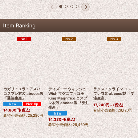
Item Ranking
No.1
No.2
No.3
カガリ・ユラ・アスハ
ディズニー ウィッシュ
ラクス・クライン コス
コスプレ衣装 abccos製
Wish マグニフィコ王
プレ衣装 abccos製 「受
「受注生産」
King Magnifico コスプ
注生産」
レ衣装 abccos製 「受注
17,240
円
～
(税込)
生産」
希望小売価格
:
28,120
円
14,860
円
(税込)
希望小売価格
:
25,280
円
14,380
円
(税込)
希望小売価格
:
25,460
円