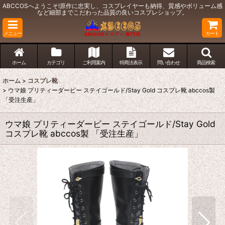
ABCCOSへようこそ!原作に忠実し、コスプレイヤーも納得、質感やボリューム感
など細部までこだわった品質の良いコスプレショップ。
メニュー
カート
ホーム
カテゴリ
ご利用案内
特商法表示
問い合わせ
商品検索
ホーム
>
コスプレ靴
>
ウマ娘 プリティーダービー ステイゴールド/Stay Gold コスプレ靴 abccos製
「受注生産」
ウマ娘 プリティーダービー ステイゴールド/Stay Gold
コスプレ靴 abccos製 「受注生産」