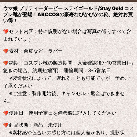
ウマ娘 プリティーダービー ステイゴールド/Stay Gold コス
プレ靴が登場！ABCCOS
の
豪奢なぴかぴかの靴、絶対お買
い得！
セット内容：特に説明がない場合は写真の通りすべて含
まれています。
素材：合皮など、ラバー
納期：コスプレ靴の製造期間：入金確認後7-10営業日(お
急ぎの場合、納期短縮可)、運輸期間：3-5営業日
※製造状況によって、遅れることも可能ですが、予めご
了承ください。
※ご注意：製作開始後、キャンセル・返金はできませ
ん。
使用日：使用予定日を備考欄に記入してください。
商品状態：新品、未使用
※素材感や色合いの感じ方には個人差があり、撮影状