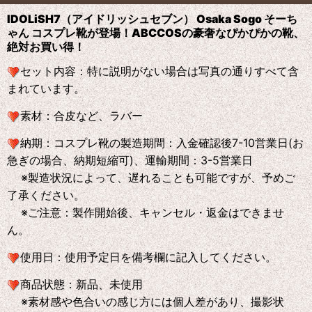
IDOLiSH7（アイドリッシュセブン） Osaka Sogo そーち
ゃん コスプレ靴が登場！ABCCOS
の
豪奢なぴかぴかの靴、
絶対お買い得！
セット内容：特に説明がない場合は写真の通りすべて含
まれています。
素材：合皮など、ラバー
納期：コスプレ靴の製造期間：入金確認後7-10営業日(お
急ぎの場合、納期短縮可)、運輸期間：3-5営業日
※製造状況によって、遅れることも可能ですが、予めご
了承ください。
※ご注意：製作開始後、キャンセル・返金はできませ
ん。
使用日：使用予定日を備考欄に記入してください。
商品状態：新品、未使用
※素材感や色合いの感じ方には個人差があり、撮影状