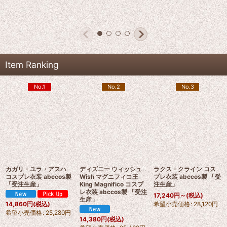
Item Ranking
No.1
No.2
No.3
カガリ・ユラ・アスハ
ディズニー ウィッシュ
ラクス・クライン コス
コスプレ衣装 abccos製
Wish マグニフィコ王
プレ衣装 abccos製 「受
「受注生産」
King Magnifico コスプ
注生産」
レ衣装 abccos製 「受注
17,240
円
～
(税込)
生産」
希望小売価格
:
28,120
円
14,860
円
(税込)
希望小売価格
:
25,280
円
14,380
円
(税込)