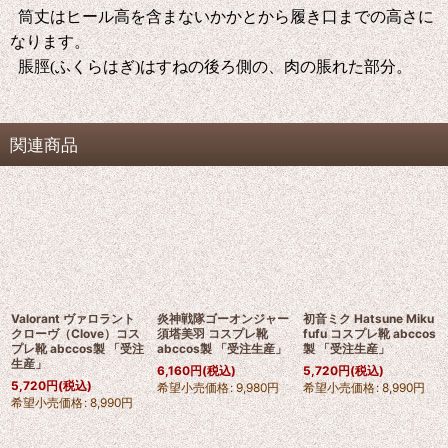
筒丈はヒール高を含まないかかとから履き口までの高さに
なります。
脹脛(ふくらはぎ)はすねの後ろ側の、肉の脹れた部分。
関連商品
Valorant ヴァロラント
炎神戦隊ゴーオンジャー
初音ミク Hatsune Miku
クローヴ（Clove）コス
須塔美羽 コスプレ靴
fufu コスプレ靴 abccos
プレ靴 abccos製 「受注
abccos製 「受注生産」
製 「受注生産」
生産」
6,160
円
(税込)
5,720
円
(税込)
5,720
円
(税込)
希望小売価格
:
9,980
円
希望小売価格
:
8,990
円
希望小売価格
:
8,990
円