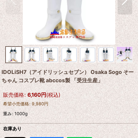
IDOLiSH7（アイドリッシュセブン） Osaka Sogo そー
ちゃん コスプレ靴 abccos製 「受注生産」
販売価格
:
6,160
円
(税込)
希望小売価格
:
9,980
円
重み
:
1000g
在庫あり