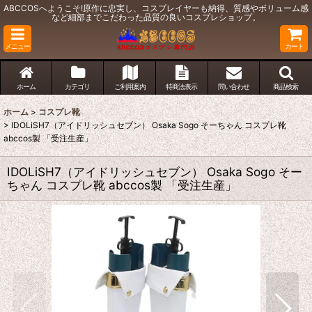
ABCCOSへようこそ!原作に忠実し、コスプレイヤーも納得、質感やボリューム感
など細部までこだわった品質の良いコスプレショップ。
メニュー
カート
ホーム
カテゴリ
ご利用案内
特商法表示
問い合わせ
商品検索
ホーム
>
コスプレ靴
>
IDOLiSH7（アイドリッシュセブン） Osaka Sogo そーちゃん コスプレ靴
abccos製 「受注生産」
IDOLiSH7（アイドリッシュセブン） Osaka Sogo そー
ちゃん コスプレ靴 abccos製 「受注生産」