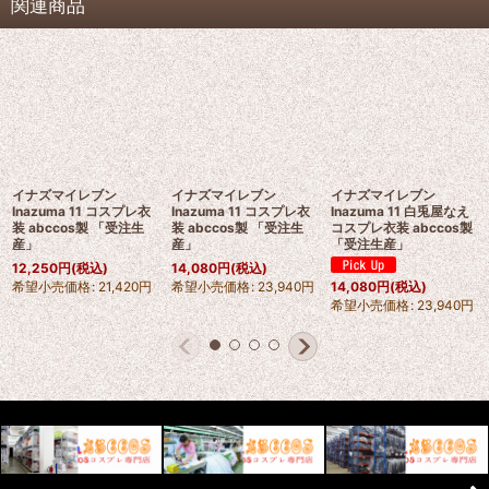
関連商品
イナズマイレブン
イナズマイレブン
イナズマイレブン
Inazuma 11 コスプレ衣
Inazuma 11 コスプレ衣
Inazuma 11 白兎屋なえ
装 abccos製 「受注生
装 abccos製 「受注生
コスプレ衣装 abccos製
産」
産」
「受注生産」
12,250
円
(税込)
14,080
円
(税込)
希望小売価格
:
21,420
円
希望小売価格
:
23,940
円
14,080
円
(税込)
希望小売価格
:
23,940
円