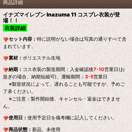
商品詳細
イナズマイレブン Inazuma 11 コスプレ衣装が登
場！！
衣装詳細
セット内容：
特に説明がない場合は写真の通りすべて含
まれています。
素材：
ポリエステル生地
納期：
コス衣装の製造期間：入金確認後
7-10
営業日(お
急ぎの場合、納期短縮可)、運輸期間：
3-5
営業日
※製造状況によって、遅れることも可能ですが、予めご
了承ください。
※ご注意：製作開始後、キャンセル・返金はできませ
ん。
使用日：
使用予定日を備考欄に記入してください。
商品状態：
新品、未使用