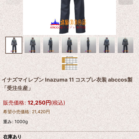
イナズマイレブン Inazuma 11 コスプレ衣装 abccos製
「受注生産」
販売価格
:
12,250
円
(税込)
希望小売価格
:
21,420
円
重み
:
1000g
在庫あり