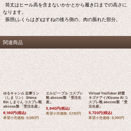
筒丈はヒール高を含まないかかとから履き口までの高さに
なります。
脹脛(ふくらはぎ)はすねの後ろ側の、肉の脹れた部分。
関連商品
ゆるキャン△ 志摩リン
エルビ一·プル コスプレ
Virtual YouTuber 絆愛
（しま リン） Shima
靴 abccos製 「受注生
キズナアイ/Kizuna AI コ
Rin しまりん コスプレ靴
産」
スプレ靴 abccos製 「受
abccos製 「受注生産」
注生産」
5,940
円
(税込)
6,160
円
(税込)
5,720
円
(税込)
希望小売価格
:
9,180
円
希望小売価格
:
9,980
円
希望小売価格
:
8,990
円