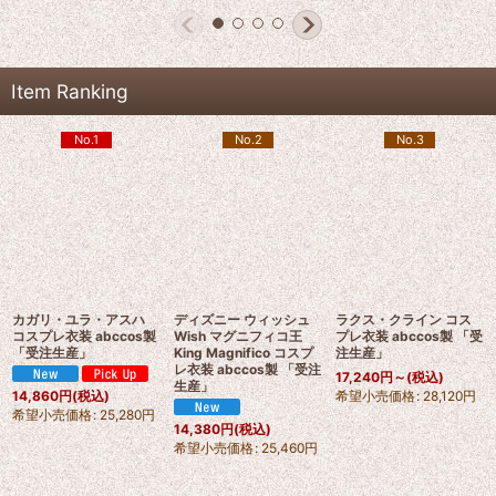
Item Ranking
No.1
No.2
No.3
カガリ・ユラ・アスハ
ディズニー ウィッシュ
ラクス・クライン コス
コスプレ衣装 abccos製
Wish マグニフィコ王
プレ衣装 abccos製 「受
「受注生産」
King Magnifico コスプ
注生産」
レ衣装 abccos製 「受注
17,240
円
～
(税込)
生産」
希望小売価格
:
28,120
円
14,860
円
(税込)
希望小売価格
:
25,280
円
14,380
円
(税込)
希望小売価格
:
25,460
円