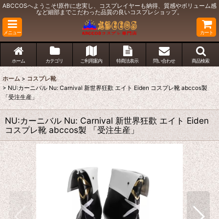
ABCCOSへようこそ!原作に忠実し、コスプレイヤーも納得、質感やボリューム感
など細部までこだわった品質の良いコスプレショップ。
メニュー
カート
ホーム
カテゴリ
ご利用案内
特商法表示
問い合わせ
商品検索
ホーム
>
コスプレ靴
>
NU:カーニバル Nu: Carnival 新世界狂歡 エイト Eiden コスプレ靴 abccos製
「受注生産」
NU:カーニバル Nu: Carnival 新世界狂歡 エイト Eiden
コスプレ靴 abccos製 「受注生産」