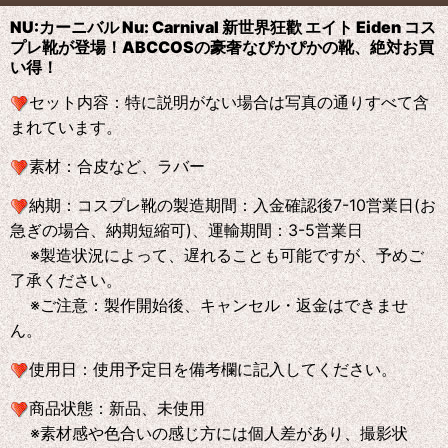
NU:カーニバル Nu: Carnival 新世界狂歡 エイト Eiden コス
プレ靴が登場！ABCCOS
の
豪奢なぴかぴかの靴、絶対お買
い得！
セット内容：特に説明がない場合は写真の通りすべて含
まれています。
素材：合皮など、ラバー
納期：コスプレ靴の製造期間：入金確認後7-10営業日(お
急ぎの場合、納期短縮可)、運輸期間：3-5営業日
※製造状況によって、遅れることも可能ですが、予めご
了承ください。
※ご注意：製作開始後、キャンセル・返金はできませ
ん。
使用日：使用予定日を備考欄に記入してください。
商品状態：新品、未使用
※素材感や色合いの感じ方には個人差があり、撮影状