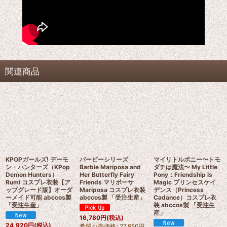
関連商品
KPOPガールズ! デーモ
バービーシリーズ
マイリトルポニー〜トモ
ン・ハンターズ（KPop
Barbie Mariposa and
ダチは魔法〜 My Little
Demon Hunters）
Her Butterfly Fairy
Pony：Friendship is
Rumi コスプレ衣装【ア
Friends マリポーサ
Magic プリンセスケイ
ップグレード版】オーダ
Mariposa コスプレ衣装
デンス（Princess
ーメイド可能 abccos製
abccos製 「受注生産」
Cadance）コスプレ衣
「受注生産」
装 abccos製 「受注生
産」
16,780
円
(税込)
24,920
円
(税込)
希望小売価格
:
27,950
円