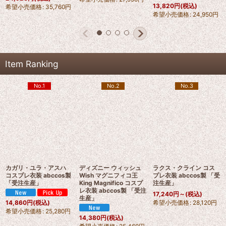
13,820
円
(税込)
希望小売価格
:
35,760
円
希望小売価格
:
24,950
円
Item Ranking
No.1
No.2
No.3
カガリ・ユラ・アスハ
ディズニー ウィッシュ
ラクス・クライン コス
コスプレ衣装 abccos製
Wish マグニフィコ王
プレ衣装 abccos製 「受
「受注生産」
King Magnifico コスプ
注生産」
レ衣装 abccos製 「受注
17,240
円
～
(税込)
生産」
希望小売価格
:
28,120
円
14,860
円
(税込)
希望小売価格
:
25,280
円
14,380
円
(税込)