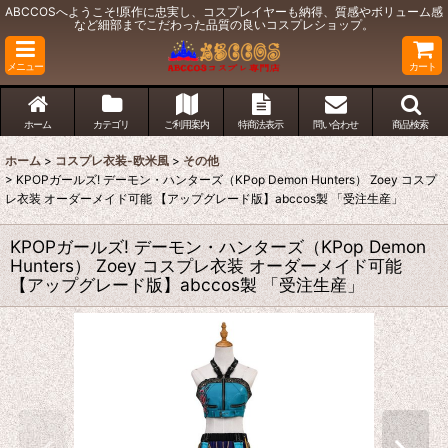
ABCCOSへようこそ!原作に忠実し、コスプレイヤーも納得、質感やボリューム感
など細部までこだわった品質の良いコスプレショップ。
メニュー
カート
ホーム
カテゴリ
ご利用案内
特商法表示
問い合わせ
商品検索
ホーム
>
コスプレ衣装-欧米風
>
その他
>
KPOPガールズ! デーモン・ハンターズ（KPop Demon Hunters） Zoey コスプ
レ衣装 オーダーメイド可能 【アップグレード版】abccos製 「受注生産」
KPOPガールズ! デーモン・ハンターズ（KPop Demon
Hunters） Zoey コスプレ衣装 オーダーメイド可能
【アップグレード版】abccos製 「受注生産」