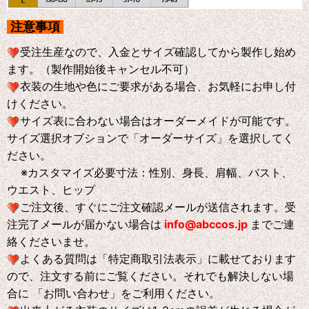
注意事項
受注生産なので、入金とサイズ確認してから製作し始め
ます。（製作開始後キャンセル不可）
衣装の生地や色にご要求がある場合、お気軽にお申し付
けください。
サイズ表に合わない場合はオーダーメイドが可能です。
サイズ選択オブションで「オーダーサイズ」を選択してく
ださい。
※
カスタマイズ必要寸法：性別、身長、肩幅、バスト、
ウエスト、ヒップ
ご注文後、すぐにご注文確認メールが送信されます。受
注完了メールが届かない場合は
info@abccos.jp
までご連
絡くださいませ。
よくある質問は「特定商取引法表示」に載せております
ので、注文する前にご覧ください。それでも解決しない場
合に 「お問い合わせ」をご利用ください。