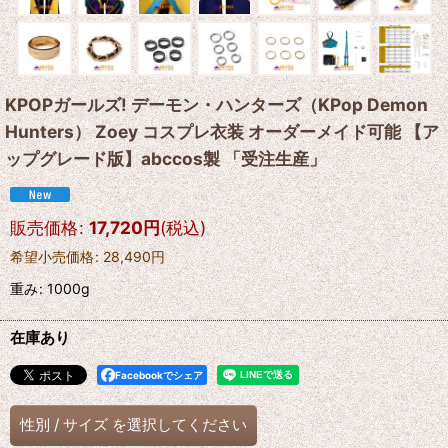
KPOPガールズ! デーモン・ハンターズ（KPop Demon
Hunters） Zoey コスプレ衣装 オーダーメイド可能 【ア
ップグレード版】abccos製 「受注生産」
販売価格
:
17,720
円
(税込)
希望小売価格
:
28,490
円
重み
:
1000g
在庫あり
Facebookでシェア
性別
/
サイズ
を選択してください