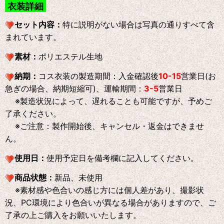
衣装詳細
セット内容：
特に説明がない場合は写真の通りすべて含
まれています。
素材：
ポリエステル生地
納期：
コス衣装の製造期間：入金確認後
10-15
営業日(お
急ぎの場合、納期短縮可)、運輸期間：
3-5
営業日
※製造状況によって、遅れることも可能ですが、予めご
了承ください。
※ご注意：製作開始後、キャンセル・返金はできませ
ん。
使用日：
使用予定日を備考欄に記入してください。
商品状態：
新品、未使用
※素材感や色合いの感じ方には個人差があり、撮影状
況、PC環境により色合いが異なる場合がありますので、ご
了承の上ご購入をお願いいたします。