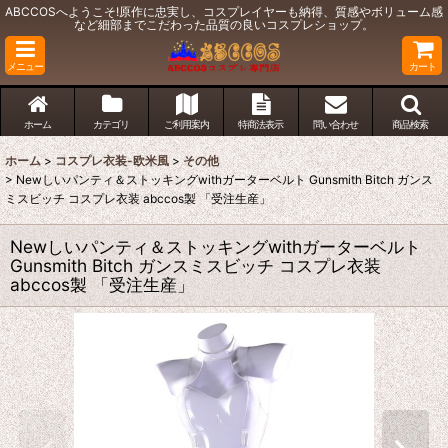
ABCCOSへようこそ!原作に忠実し、コスプレイヤーも納得、質感やボリューム感
など細部までこだわった品質の良いコスプレショップ。
メニュー
カート
ホーム
カテゴリ
ご利用案内
特商法表示
問い合わせ
商品検索
ホーム
>
コスプレ衣装-欧米風
>
その他
>
Newしいパンティ＆ストッキングwithガーターベルト Gunsmith Bitch ガンス
ミスビッチ コスプレ衣装 abccos製 「受注生産」
Newしいパンティ＆ストッキングwithガーターベルト
Gunsmith Bitch ガンスミスビッチ コスプレ衣装
abccos製 「受注生産」