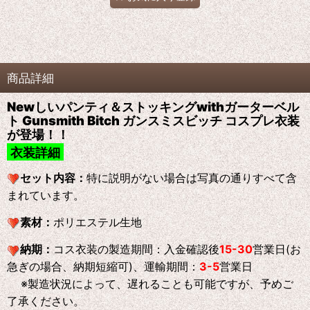
商品詳細
Newしいパンティ＆ストッキングwithガーターベル
ト Gunsmith Bitch ガンスミスビッチ コスプレ衣装
が登場！！
衣装詳細
セット内容：
特に説明がない場合は写真の通りすべて含
まれています。
素材：
ポリエステル生地
納期：
コス衣装の製造期間：入金確認後
15-30
営業日(お
急ぎの場合、納期短縮可)、運輸期間：
3-5
営業日
※製造状況によって、遅れることも可能ですが、予めご
了承ください。