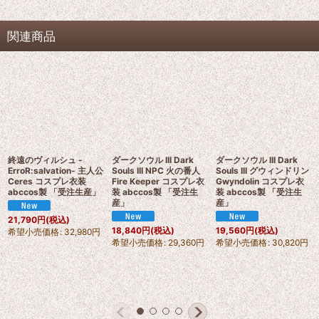
関連商品
終遠のヴィルシュ -
ダークソウル III Dark
ダークソウル III Dark
ErroR:salvation- 主人公
Souls III NPC 火の番人
Souls III グウィンドリン
Ceres コスプレ衣装
Fire Keeper コスプレ衣
Gwyndolin コスプレ衣
abccos製 「受注生産」
装 abccos製 「受注生
装 abccos製 「受注生
産」
産」
21,790
円
(税込)
18,840
円
(税込)
19,560
円
(税込)
希望小売価格
:
32,980
円
希望小売価格
:
29,360
円
希望小売価格
:
30,820
円