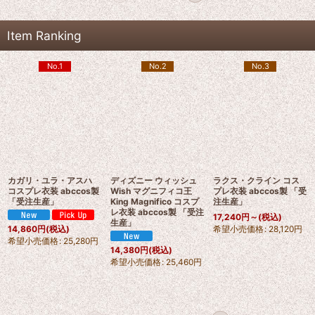
Item Ranking
No.1
No.2
No.3
カガリ・ユラ・アスハ
ディズニー ウィッシュ
ラクス・クライン コス
コスプレ衣装 abccos製
Wish マグニフィコ王
プレ衣装 abccos製 「受
「受注生産」
King Magnifico コスプ
注生産」
レ衣装 abccos製 「受注
17,240
円
～
(税込)
生産」
希望小売価格
:
28,120
円
14,860
円
(税込)
希望小売価格
:
25,280
円
14,380
円
(税込)
希望小売価格
:
25,460
円