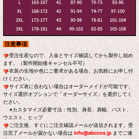
注意事項
受注生産なので、入金とサイズ確認してから製作し始め
ます。（製作開始後キャンセル不可）
衣装の生地や色にご要求がある場合、お気軽にお申し付
けください。
サイズ表に合わない場合はオーダーメイドが可能です。
サイズ選択オブションで「オーダーサイズ」を選択してく
ださい。
※
カスタマイズ必要寸法：性別、身長、肩幅、バスト、
ウエスト、ヒップ
ご注文後、すぐにご注文確認メールが送信されます。受
注完了メールが届かない場合は
info@abccos.jp
までご連