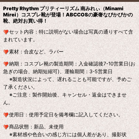
Pretty Rhythm プリティーリズム 南みれぃ（Minami
Mirei）コスプレ靴が登場！ABCCOS
の
豪奢なぴかぴかの
靴、絶対お買い得！
セット内容：特に説明がない場合は写真の通りすべて含
まれています。
素材：合皮など、ラバー
納期：コスプレ靴の製造期間：入金確認後7-10営業日(お
急ぎの場合、納期短縮可)、運輸期間：3-5営業日
※製造状況によって、遅れることも可能ですが、予めご
了承ください。
※ご注意：製作開始後、キャンセル・返金はできませ
ん。
使用日：使用予定日を備考欄に記入してください。
商品状態：新品、未使用
※素材感や色合いの感じ方には個人差があり、撮影状