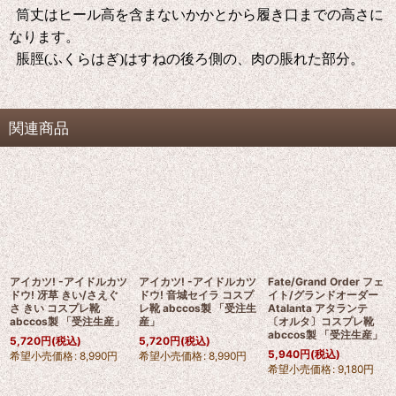
筒丈はヒール高を含まないかかとから履き口までの高さに
なります。
脹脛(ふくらはぎ)はすねの後ろ側の、肉の脹れた部分。
関連商品
アイカツ! -アイドルカツ
アイカツ! -アイドルカツ
Fate/Grand Order フェ
ドウ! 冴草 きい/さえぐ
ドウ! 音城セイラ コスプ
イト/グランドオーダー
さ きい コスプレ靴
レ靴 abccos製 「受注生
Atalanta アタランテ
abccos製 「受注生産」
産」
〔オルタ〕コスプレ靴
abccos製 「受注生産」
5,720
円
(税込)
5,720
円
(税込)
5,940
円
(税込)
希望小売価格
:
8,990
円
希望小売価格
:
8,990
円
希望小売価格
:
9,180
円