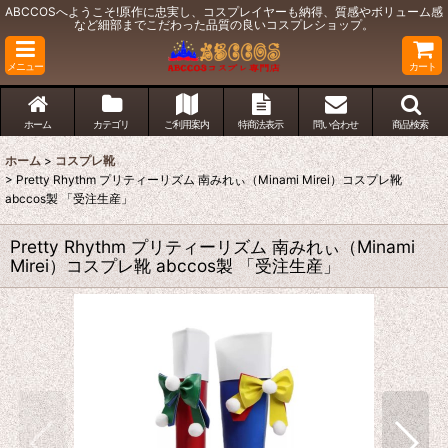
ABCCOSへようこそ!原作に忠実し、コスプレイヤーも納得、質感やボリューム感
など細部までこだわった品質の良いコスプレショップ。
メニュー
カート
ホーム
カテゴリ
ご利用案内
特商法表示
問い合わせ
商品検索
ホーム
>
コスプレ靴
>
Pretty Rhythm プリティーリズム 南みれぃ（Minami Mirei）コスプレ靴
abccos製 「受注生産」
Pretty Rhythm プリティーリズム 南みれぃ（Minami
Mirei）コスプレ靴 abccos製 「受注生産」