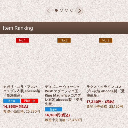
Item Ranking
No.1
No.2
No.3
カガリ・ユラ・アスハ
ディズニー ウィッシュ
ラクス・クライン コス
コスプレ衣装 abccos製
Wish マグニフィコ王
プレ衣装 abccos製 「受
「受注生産」
King Magnifico コスプ
注生産」
レ衣装 abccos製 「受注
17,240
円
～
(税込)
生産」
希望小売価格
:
28,120
円
14,860
円
(税込)
希望小売価格
:
25,280
円
14,380
円
(税込)
希望小売価格
:
25,460
円