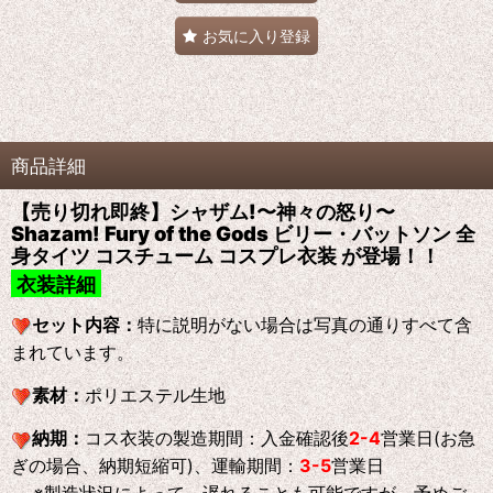
お気に入り登録
商品詳細
【売り切れ即終】シャザム!〜神々の怒り〜
Shazam! Fury of the Gods ビリー・バットソン 全
身タイツ コスチューム コスプレ衣装 が登場！！
衣装詳細
セット内容：
特に説明がない場合は写真の通りすべて含
まれています。
素材：
ポリエステル生地
納期：
コス衣装の製造期間：入金確認後
2-4
営業日(お急
ぎの場合、納期短縮可)、運輸期間：
3-5
営業日