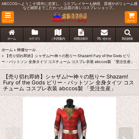
ABCCOSへようこそ!原作に忠実し、コスプレイヤーも納得、質感やボリューム感
など細部までこだわった品質の良いコスプレショップ。
メニュー
カート
ホーム
カテゴリ
ご利用案内
特商法表示
問い合わせ
商品検索
ホーム
>
特価セール
>
【売り切れ即終】シャザム!〜神々の怒り〜 Shazam! Fury of the Gods ビリ
ー・バットソン 全身タイツ コスチューム コスプレ衣装 abccos製 「受注生産」
【売り切れ即終】シャザム!〜神々の怒り〜 Shazam!
Fury of the Gods ビリー・バットソン 全身タイツ コス
チューム コスプレ衣装 abccos製 「受注生産」