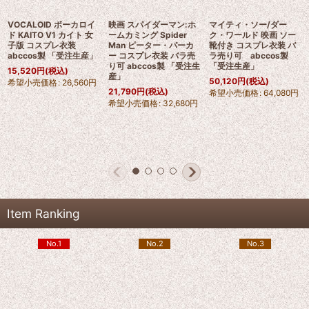
VOCALOID ボーカロイ
映画 スパイダーマン:ホ
マイティ・ソー/ダー
ド KAITO V1 カイト 女
ームカミング Spider
ク・ワールド 映画 ソー
子版 コスプレ衣装
Man ピーター・パーカ
靴付き コスプレ衣装 バ
abccos製 「受注生産」
ー コスプレ衣装 バラ売
ラ売り可 abccos製
り可 abccos製 「受注生
「受注生産」
15,520
円
(税込)
産」
50,120
円
(税込)
希望小売価格
:
26,560
円
21,790
円
(税込)
希望小売価格
:
64,080
円
希望小売価格
:
32,680
円
Item Ranking
No.1
No.2
No.3