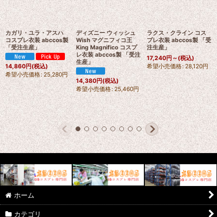
カガリ・ユラ・アスハ
ディズニー ウィッシュ
ラクス・クライン コス
コスプレ衣装 abccos製
Wish マグニフィコ王
プレ衣装 abccos製 「受
「受注生産」
King Magnifico コスプ
注生産」
レ衣装 abccos製 「受注
17,240
円
～
(税込)
生産」
希望小売価格
:
28,120
円
14,860
円
(税込)
希望小売価格
:
25,280
円
14,380
円
(税込)
希望小売価格
:
25,460
円
ホーム
カテゴリ