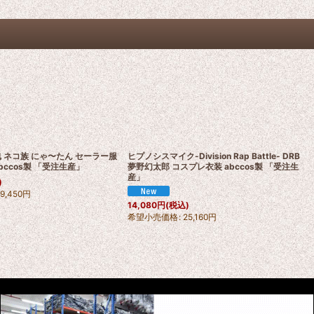
 ネコ族 にゃ〜たん セーラー服
ヒプノシスマイク-Division Rap Battle- DRB
bccos製 「受注生産」
夢野幻太郎 コスプレ衣装 abccos製 「受注生
産」
)
19,450
円
14,080
円
(税込)
希望小売価格
:
25,160
円