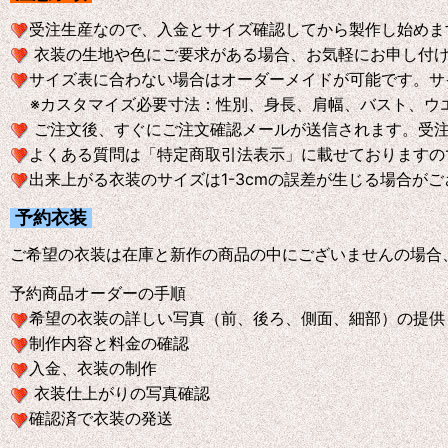
受注生産なので、入金とサイズ確認してから製作し始めま
衣装の生地や色にご要求がある場合、お気軽にお申し付
サイズ表に合わない場合はオーダーメイドが可能です。サ
※
カスタマイズ必要寸法：性別、身長、肩幅、バスト、ウ
ご注文後、すぐにご注文確認メールが送信されます。受
よくある質問は「特定商取引法表示」に載せておりますの
出来上がる衣装のサイズは1-3cmの誤差が生じる場合が
予約衣装
ご希望の衣装は在庫と新作の商品の中にございませんの場合
予約商品オーダーの手順
希望の衣装の詳しい写真（前、後ろ、側面、細部）の提供
制作内容と料金の確認
入金、衣装の制作
衣装仕上がりの写真確認
確認済で衣装の発送