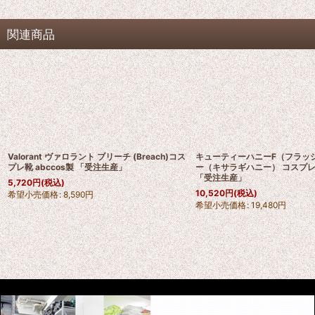
関連商品
Valorant ヴァロラント ブリーチ (Breach)コス
キューティーハニーF（フラッ
プレ靴 abccos製 「受注生産」
ー（キサラギハニー） コスプレ衣
「受注生産」
5,720
円
(税込)
10,520
円
(税込)
希望小売価格
:
8,590
円
希望小売価格
:
19,480
円