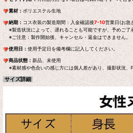
素材：
ポリエステル生地
納期：
コス衣装の製造期間：入金確認後
7-10
営業日(お急
※製造状況によって、遅れることも可能ですが、予めご了
※ご注意：製作開始後、キャンセル・返金はできません。
使用日：
使用予定日を備考欄に記入してください。
商品状態：
新品、未使用
※素材感や色合いの感じ方には個人差があり、撮影状況、P
サイズ詳細