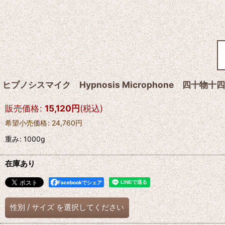
ヒプノシスマイク Hypnosis Microphone 四十物十
販売価格
:
15,120
円
(税込)
希望小売価格
:
24,760
円
重み
:
1000g
在庫あり
Facebookでシェア
性別
/
サイズ
を選択してください