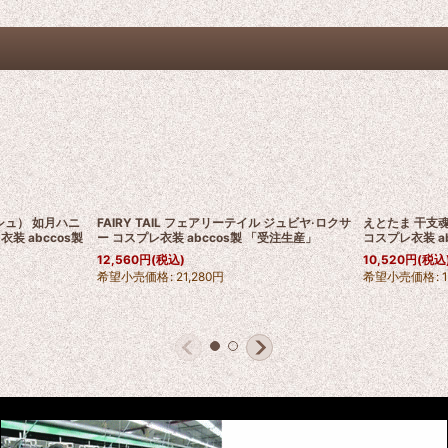
シュ） 如月ハニ
FAIRY TAIL フェアリーテイル ジュビヤ·ロクサ
えとたま 干支魂
装 abccos製
ー コスプレ衣装 abccos製 「受注生産」
コスプレ衣装 a
12,560
円
(税込)
10,520
円
(税込
希望小売価格
:
21,280
円
希望小売価格
: