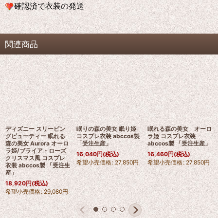
確認済で衣装の発送
関連商品
ディズニー スリーピン
眠りの森の美女 眠り姫
眠れる森の美女 オーロ
グビューティー 眠れる
コスプレ衣装 abccos製
ラ姫 コスプレ衣装
森の美女 Aurora オーロ
「受注生産」
abccos製 「受注生産」
ラ姫/ブライア・ローズ
16,040
円
(税込)
16,460
円
(税込)
クリスマス風 コスプレ
希望小売価格
:
27,850
円
希望小売価格
:
27,850
円
衣装 abccos製 「受注生
産」
18,920
円
(税込)
希望小売価格
:
29,080
円