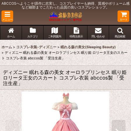
ABCCOSへようこそ!原作に忠実し、コスプレイヤーも納得、質感やボリューム感
など細部までこだわった品質の良いコスプレショップ。
メニュー
カート
ホーム
カテゴリ
ご利用案内
特商法表示
問い合わせ
商品検索
ホーム
>
コスプレ衣装-ディズニー
>
眠れる森の美女(Sleeping Beauty)
>
ディズニー 眠れる森の美女 オーロラプリンセス 眠り姫 ロリータ王女のスカー
ト コスプレ衣装 abccos製 「受注生産」
ディズニー 眠れる森の美女 オーロラプリンセス 眠り姫
ロリータ王女のスカート コスプレ衣装 abccos製 「受
注生産」