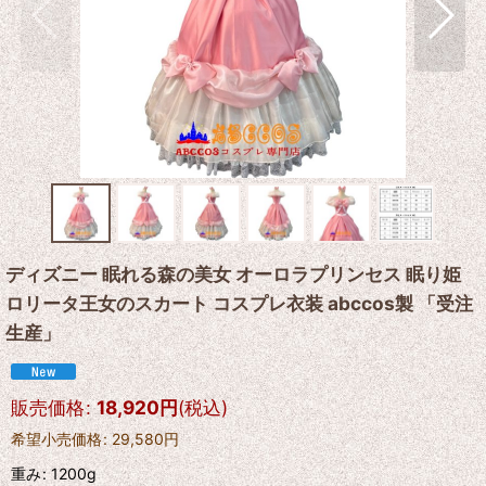
ディズニー 眠れる森の美女 オーロラプリンセス 眠り姫
ロリータ王女のスカート コスプレ衣装 abccos製 「受注
生産」
販売価格
:
18,920
円
(税込)
希望小売価格
:
29,580
円
重み
:
1200g