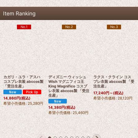
Item Ranking
No.1
No.2
No.3
カガリ・ユラ・アスハ
ディズニー ウィッシュ
ラクス・クライン コス
コスプレ衣装 abccos製
Wish マグニフィコ王
プレ衣装 abccos製 「受
「受注生産」
King Magnifico コスプ
注生産」
レ衣装 abccos製 「受注
17,240
円
～
(税込)
生産」
希望小売価格
:
28,120
円
14,860
円
(税込)
希望小売価格
:
25,280
円
14,380
円
(税込)
希望小売価格
:
25,460
円