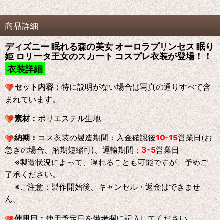
商品詳細
ディズニー 眠れる森の美女 オーロラプリンセス 眠り
姫 ロリータ王女のスカート コスプレ衣装が登場！！
衣装詳細
セット内容：
特に説明がない場合は写真の通りすべて含
まれています。
素材：
ポリエステル生地
納期：
コス衣装の製造期間：入金確認後
10-15
営業日(お
急ぎの場合、納期短縮可)、運輸期間：
3-5
営業日
※製造状況によって、遅れることも可能ですが、予めご
了承ください。
※ご注意：製作開始後、キャンセル・返金はできませ
ん。
使用日：
使用予定日を備考欄に記入してください。