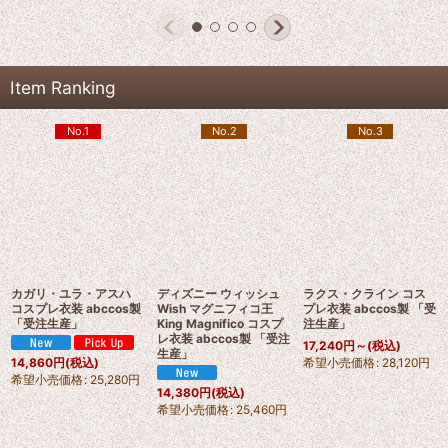
Item Ranking
No.1
No.2
No.3
カガリ・ユラ・アスハ
ディズニー ウィッシュ
ラクス・クライン コス
コスプレ衣装 abccos製
Wish マグニフィコ王
プレ衣装 abccos製 「受
「受注生産」
King Magnifico コスプ
注生産」
レ衣装 abccos製 「受注
17,240
円
～
(税込)
生産」
希望小売価格
:
28,120
円
14,860
円
(税込)
希望小売価格
:
25,280
円
14,380
円
(税込)
希望小売価格
:
25,460
円