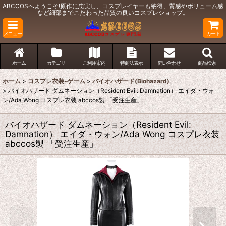
ABCCOSへようこそ!原作に忠実し、コスプレイヤーも納得、質感やボリューム感
など細部までこだわった品質の良いコスプレショップ。
メニュー
カート
ホーム
カテゴリ
ご利用案内
特商法表示
問い合わせ
商品検索
ホーム
>
コスプレ衣装-ゲーム
>
バイオハザード(Biohazard)
>
バイオハザード ダムネーション（Resident Evil: Damnation） エイダ・ウォ
ン/Ada Wong コスプレ衣装 abccos製 「受注生産」
バイオハザード ダムネーション（Resident Evil:
Damnation） エイダ・ウォン/Ada Wong コスプレ衣装
abccos製 「受注生産」