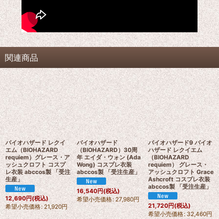
関連商品
バイオハザード レクイ
バイオハザード
バイオハザード9 バイオ
エム（BIOHAZARD
（BIOHAZARD）30周
ハザード レクイエム
requiem）グレース・ア
年 エイダ・ウォン (Ada
（BIOHAZARD
ッシュクロフト コスプ
Wong) コスプレ衣装
requiem） グレース・
レ衣装 abccos製 「受注
abccos製 「受注生産」
アッシュクロフト Grace
生産」
Ashcroft コスプレ衣装
abccos製 「受注生産」
16,540
円
(税込)
12,690
円
(税込)
希望小売価格
:
27,980
円
21,720
円
(税込)
希望小売価格
:
21,920
円
希望小売価格
:
32,460
円