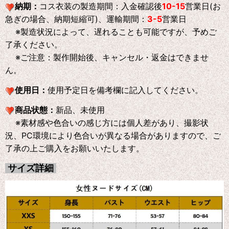
納期：
コス衣装の製造期間：入金確認後
10-15
営業日(お
急ぎの場合、納期短縮可)、運輸期間：
3-5
営業日
※製造状況によって、遅れることも可能ですが、予めご
了承ください。
※ご注意：製作開始後、キャンセル・返金はできませ
ん。
使用日：
使用予定日を備考欄に記入してください。
商品状態：
新品、未使用
※素材感や色合いの感じ方には個人差があり、撮影状
況、PC環境により色合いが異なる場合がありますので、ご
了承の上ご購入をお願いいたします。
サイズ詳細