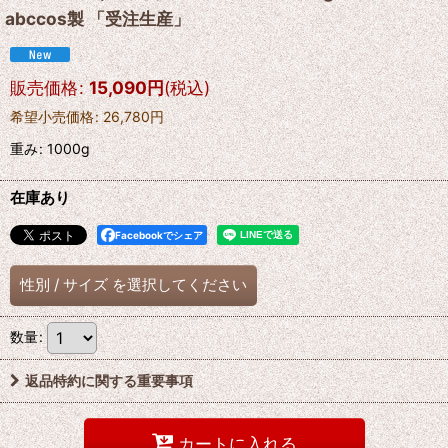
abccos製 「受注生産」
販売価格
:
15,090
円
(税込)
希望小売価格
:
26,780
円
重み
:
1000g
在庫あり
Facebookでシェア
性別
/
サイズ
を選択してください
数量
:
返品特約に関する重要事項
カートに入れる