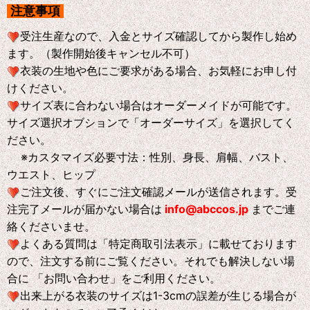
注意事項
受注生産なので、入金とサイズ確認してから製作し始め
ます。（製作開始後キャンセル不可）
衣装の生地や色にご要求がある場合、お気軽にお申し付
けください。
サイズ表に合わない場合はオーダーメイドが可能です。
サイズ選択オブションで「オーダーサイズ」を選択してく
ださい。
※
カスタマイズ必要寸法：性別、身長、肩幅、バスト、
ウエスト、ヒップ
ご注文後、すぐにご注文確認メールが送信されます。受
注完了メールが届かない場合は
info@abccos.jp
までご連
絡くださいませ。
よくある質問は「特定商取引法表示」に載せております
ので、注文する前にご覧ください。それでも解決しない場
合に 「お問い合わせ」をご利用ください。
出来上がる衣装のサイズは1-3cmの誤差が生じる場合が