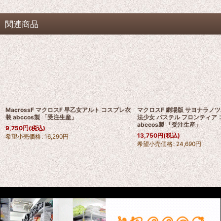
関連商品
MacrossF マクロスF 早乙女アルト コスプレ衣
マクロスF 劇場版 サヨナラノツ
装 abccos製 「受注生産」
法少女 パステル フロンティア
abccos製 「受注生産」
9,750
円
(税込)
13,750
円
(税込)
希望小売価格
:
16,290
円
希望小売価格
:
24,690
円