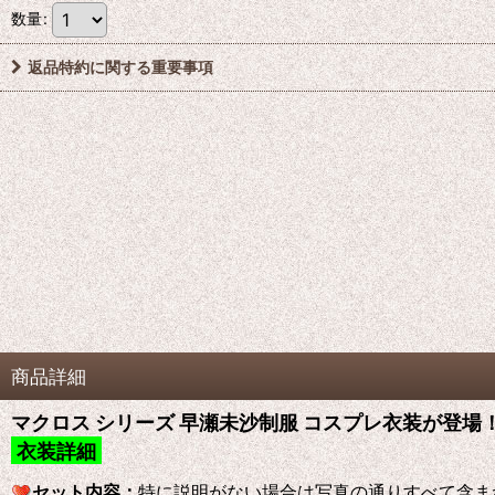
数量
:
返品特約に関する重要事項
商品詳細
マクロス シリーズ 早瀬未沙制服 コスプレ衣装が登場
衣装詳細
セット内容：
特に説明がない場合は写真の通りすべて含ま