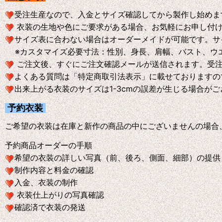
受注生産なので、入金とサイズ確認してから製作し始めま
衣装の生地や色にご要求がある場合、お気軽にお申し付
サイズ表に合わない場合はオーダーメイドが可能です。サ
※
カスタマイズ必要寸法：性別、身長、肩幅、バスト、ウ
ご注文後、すぐにご注文確認メールが送信されます。受
よくある質問は「特定商取引法表示」に載せておりますの
出来上がる衣装のサイズは1-3cmの誤差が生じる場合が
予約衣装
ご希望の衣装は在庫と新作の商品の中にございませんの場合
予約商品オーダーの手順
希望の衣装の詳しい写真（前、後ろ、側面、細部）の提供
制作内容と料金の確認
入金、衣装の制作
衣装仕上がりの写真確認
確認済で衣装の発送