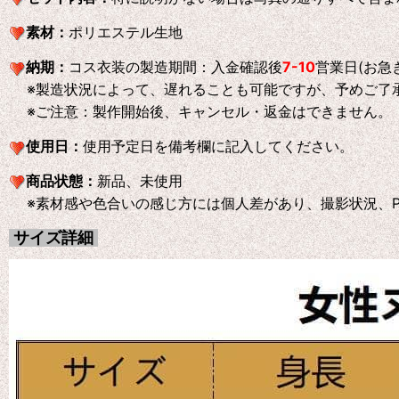
素材：
ポリエステル生地
納期：
コス衣装の製造期間：入金確認後
7-10
営業日(お急
※製造状況によって、遅れることも可能ですが、予めご了
※ご注意：製作開始後、キャンセル・返金はできません。
使用日：
使用予定日を備考欄に記入してください。
商品状態：
新品、未使用
※素材感や色合いの感じ方には個人差があり、撮影状況、P
サイズ詳細