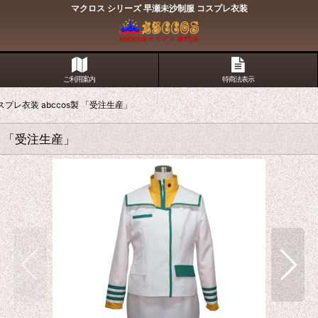
マクロス シリーズ 早瀬未沙制服 コスプレ衣装
ご利用案内
特商法表示
プレ衣装 abccos製 「受注生産」
製 「受注生産」