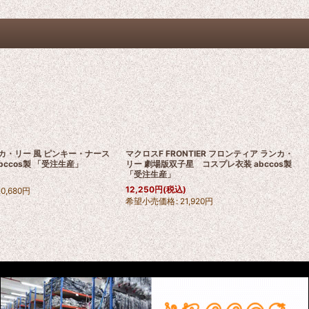
ンカ・リー 風 ピンキー・ナース
マクロスF FRONTIER フロンティア ランカ・
bccos製 「受注生産」
リー 劇場版双子星 コスプレ衣装 abccos製
「受注生産」
)
12,250
円
(税込)
20,680
円
希望小売価格
:
21,920
円