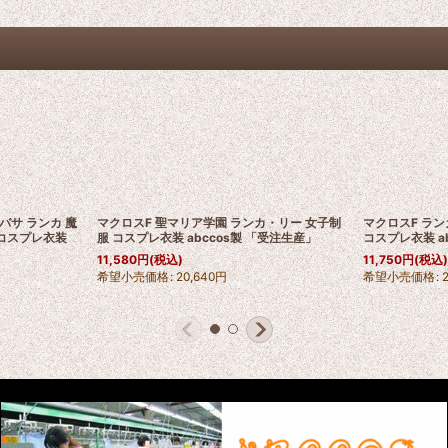
バサ ランカ 魔
マクロスF 聖マリア学園 ランカ・リー 女子制
マクロスF ラ
 コスプレ衣装
服 コスプレ衣装 abccos製 「受注生産」
コスプレ衣装 a
11,580
円
(税込)
11,750
円
(税込
希望小売価格
:
20,640
円
希望小売価格
: