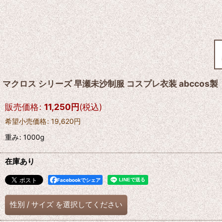
マクロス シリーズ 早瀬未沙制服 コスプレ衣装 abccos製
販売価格
:
11,250
円
(税込)
希望小売価格
:
19,620
円
重み
:
1000g
在庫あり
Facebookでシェア
性別
/
サイズ
を選択してください