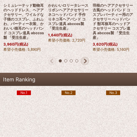
シミュレーテッド動物耳
かわいいロリータレース
羽根のヘアアクセサリー
のヘッドドレス、ヘアア
リボンヘアアクセサリー
古風のヘッドバンド コ
クセサリー、ワイルドな
ネコヘッドバンド 手作
スプレパーティー用のア
子猫のコスプレ、ふわふ
りネコ耳ヘアバンド コ
クセサリー ヘッドバン
わ、パーティー衣装、か
スプレ道具 abccos製
ド 獣耳狼耳のヘッドア
わいい猫耳のヘッドバン
「受注生産」
クセサリー コスプレ道
ド コスプレ道具 abccos
具 abccos製 「受注生
1,640
円
(税込)
製 「受注生産」
産」
希望小売価格
:
2,720
円
3,960
円
(税込)
3,620
円
(税込)
希望小売価格
:
5,890
円
希望小売価格
:
5,160
円
Item Ranking
No.1
No.2
No.3