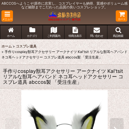
ABCCOSへようこそ!原作に忠実し、コスプレイヤーも納得、質感やボリューム感
など細部までこだわった品質の良いコスプレショップ。
メニュー
カート
ホーム
カテゴリ
ご利用案内
特商法表示
問い合わせ
商品検索
ホーム
>
コスプレ道具
>
手作りcosplay獣耳アクセサリー アークナイツ Kal'tsit リアルな獣耳ヘアバンド
ネコ耳ヘッドアクセサリー コスプレ道具 abccos製 「受注生産」
手作りcosplay獣耳アクセサリー アークナイツ Kal'tsit
リアルな獣耳ヘアバンド ネコ耳ヘッドアクセサリー コ
スプレ道具 abccos製 「受注生産」