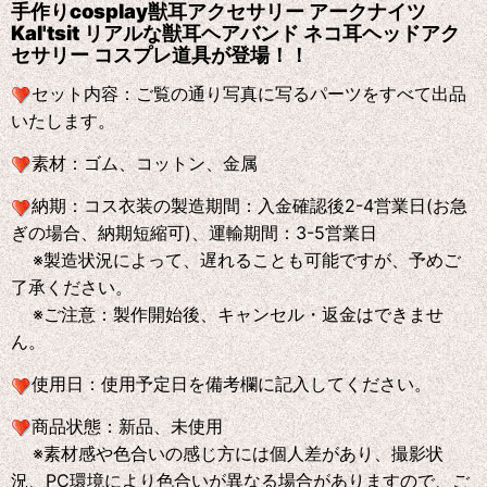
手作りcosplay獣耳アクセサリー アークナイツ
Kal'tsit リアルな獣耳ヘアバンド ネコ耳ヘッドアク
セサリー コスプレ道具が登場！！
セット内容：
ご覧の通り写真に写るパーツをすべて出品
いたします。
素材：
ゴム、コットン、金属
納期：
コス衣装の製造期間：入金確認後2-4営業日(お急
ぎの場合、納期短縮可)、運輸期間：3-5営業日
※製造状況によって、遅れることも可能ですが、予めご
了承ください。
※ご注意：製作開始後、キャンセル・返金はできませ
ん。
使用日：
使用予定日を備考欄に記入してください。
商品状態：
新品、未使用
※素材感や色合いの感じ方には個人差があり、撮影状
況、PC環境により色合いが異なる場合がありますので、ご