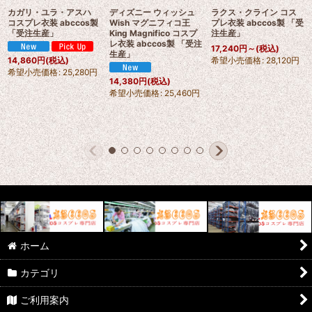
カガリ・ユラ・アスハ
ディズニー ウィッシュ
ラクス・クライン コス
コスプレ衣装 abccos製
Wish マグニフィコ王
プレ衣装 abccos製 「受
「受注生産」
King Magnifico コスプ
注生産」
レ衣装 abccos製 「受注
17,240
円
～
(税込)
生産」
希望小売価格
:
28,120
円
14,860
円
(税込)
希望小売価格
:
25,280
円
14,380
円
(税込)
希望小売価格
:
25,460
円
ホーム
カテゴリ
ご利用案内