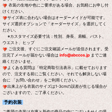
衣装の生地や色にご要求がある場合、お気軽にお申し付
けください。
サイズ表に合わない場合はオーダーメイドが可能です。
サイズ選択オブションで「オーダーサイズ」を選択してく
ださい。
※
カスタマイズ必要寸法：性別、身長、肩幅、バスト、
ウエスト、ヒップ
ご注文後、すぐにご注文確認メールが送信されます。受
注完了メールが届かない場合は
info@abccos.jp
までご連
絡くださいませ。
よくある質問は「特定商取引法表示」に載せております
ので、注文する前にご覧ください。それでも解決しない場
合に 「お問い合わせ」をご利用ください。
出来上がる衣装のサイズは1-3cmの誤差が生じる場合が
ございますので、ご了承ください。
予約衣装
ご希望の衣装は在庫と新作の商品の中にございませんの場