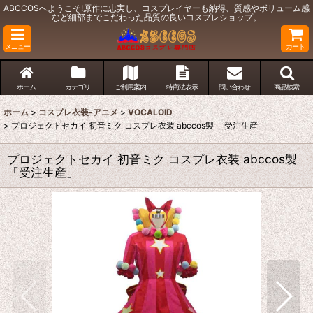
ABCCOSへようこそ!原作に忠実し、コスプレイヤーも納得、質感やボリューム感
など細部までこだわった品質の良いコスプレショップ。
メニュー
カート
ホーム
カテゴリ
ご利用案内
特商法表示
問い合わせ
商品検索
ホーム
>
コスプレ衣装-アニメ
>
VOCALOID
>
プロジェクトセカイ 初音ミク コスプレ衣装 abccos製 「受注生産」
プロジェクトセカイ 初音ミク コスプレ衣装 abccos製
「受注生産」