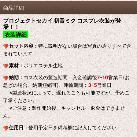
商品詳細
プロジェクトセカイ 初音ミク コスプレ衣装が登
場！！
衣装詳細
セット内容：
特に説明がない場合は写真の通りすべて含
まれています。
素材：
ポリエステル生地
納期：
コス衣装の製造期間：入金確認後
7-10
営業日(お
急ぎの場合、納期短縮可)、運輸期間：
3-5
営業日
※製造状況によって、遅れることも可能ですが、予めご
了承ください。
※ご注意：製作開始後、キャンセル・返金はできませ
ん。
使用日：
使用予定日を備考欄に記入してください。