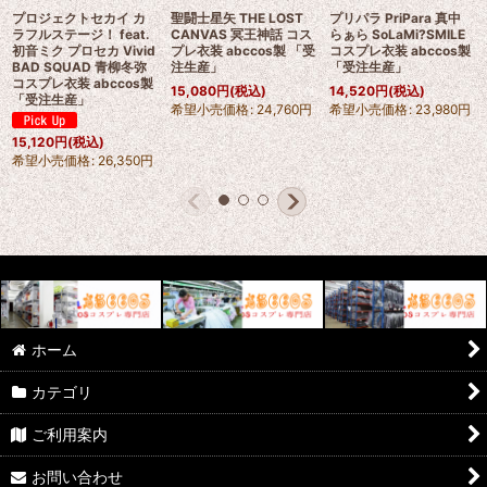
プロジェクトセカイ カ
聖闘士星矢 THE LOST
プリパラ PriPara 真中
ラフルステージ！ feat.
CANVAS 冥王神話 コス
らぁら SoLaMi?SMILE
初音ミク プロセカ Vivid
プレ衣装 abccos製 「受
コスプレ衣装 abccos製
BAD SQUAD 青柳冬弥
注生産」
「受注生産」
コスプレ衣装 abccos製
15,080
円
(税込)
14,520
円
(税込)
「受注生産」
希望小売価格
:
24,760
円
希望小売価格
:
23,980
円
15,120
円
(税込)
希望小売価格
:
26,350
円
ホーム
カテゴリ
ご利用案内
お問い合わせ