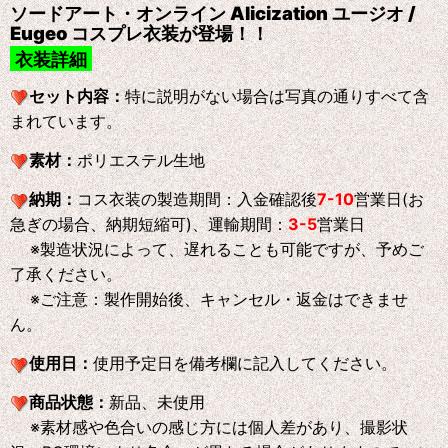
ソードアート・オンライン Alicization ユージオ /
Eugeo コスプレ衣装が登場！！
衣装詳細
セット内容：
特に説明がない場合は写真の通りすべて含
まれています。
素材：
ポリエステル生地
納期：
コス衣装の製造期間：入金確認後
7-10
営業日(お
急ぎの場合、納期短縮可)、運輸期間：
3-5
営業日
※製造状況によって、遅れることも可能ですが、予めご
了承ください。
※ご注意：製作開始後、キャンセル・返金はできませ
ん。
使用日：
使用予定日を備考欄に記入してください。
商品状態：
新品、未使用
※素材感や色合いの感じ方には個人差があり、撮影状