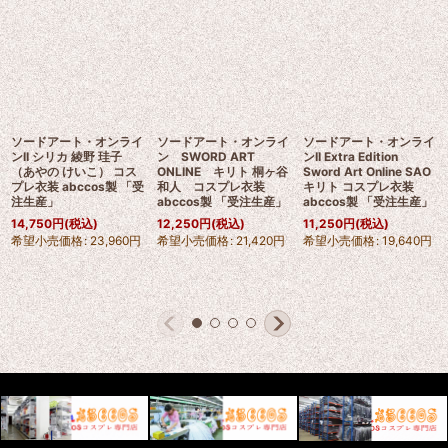
ソードアート・オンライ
ソードアート・オンライ
ソードアート・オンライ
ンII シリカ 綾野 珪子
ン SWORD ART
ンII Extra Edition
（あやの けいこ） コス
ONLINE キリト 桐ヶ谷
Sword Art Online SAO
プレ衣装 abccos製 「受
和人 コスプレ衣装
キリト コスプレ衣装
注生産」
abccos製 「受注生産」
abccos製 「受注生産」
14,750
円
(税込)
12,250
円
(税込)
11,250
円
(税込)
希望小売価格
:
23,960
円
希望小売価格
:
21,420
円
希望小売価格
:
19,640
円