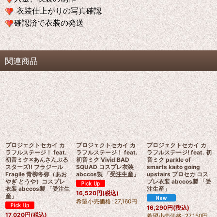
衣装仕上がりの写真確認
確認済で衣装の発送
関連商品
プロジェクトセカイ カ
プロジェクトセカイ カ
プロジェクトセカイ カ
ラフルステージ！ feat.
ラフルステージ！ feat.
ラフルステージ! feat. 初
初音ミク✕あんさんぶる
初音ミク Vivid BAD
音ミク parkle of
スターズ!! フラジール
SQUAD コスプレ衣装
smarts kaito going
Fragile 青柳冬弥（あお
abccos製 「受注生産」
upstairs プロセカ コス
やぎ とうや）コスプレ
プレ衣装 abccos製 「受
衣装 abccos製 「受注生
注生産」
16,520
円
(税込)
産」
希望小売価格
:
27,160
円
16,290
円
(税込)
17,020
円
(税込)
希望小売価格
:
27,150
円