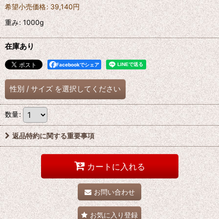
希望小売価格
:
39,140
円
重み
:
1000g
在庫あり
Facebookでシェア
性別
/
サイズ
を選択してください
数量
:
返品特約に関する重要事項
カートに入れる
お問い合わせ
お気に入り登録