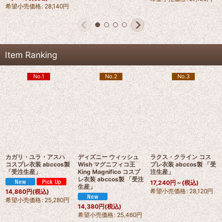
希望小売価格
:
28,140
円
Item Ranking
No.1
No.2
No.3
カガリ・ユラ・アスハ
ディズニー ウィッシュ
ラクス・クライン コス
コスプレ衣装 abccos製
Wish マグニフィコ王
プレ衣装 abccos製 「受
「受注生産」
King Magnifico コスプ
注生産」
レ衣装 abccos製 「受注
17,240
円
～
(税込)
生産」
希望小売価格
:
28,120
円
14,860
円
(税込)
希望小売価格
:
25,280
円
14,380
円
(税込)
希望小売価格
:
25,460
円