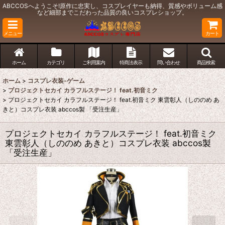
ABCCOSへようこそ!原作に忠実し、コスプレイヤーも納得、質感やボリューム感
など細部までこだわった品質の良いコスプレショップ。
メニュー
カート
ホーム
カテゴリ
ご利用案内
特商法表示
問い合わせ
商品検索
ホーム
>
コスプレ衣装-ゲーム
>
プロジェクトセカイ カラフルステージ！ feat.初音ミク
>
プロジェクトセカイ カラフルステージ！ feat.初音ミク 東雲彰人（しののめ あ
きと）コスプレ衣装 abccos製 「受注生産」
プロジェクトセカイ カラフルステージ！ feat.初音ミク
東雲彰人（しののめ あきと）コスプレ衣装 abccos製
「受注生産」