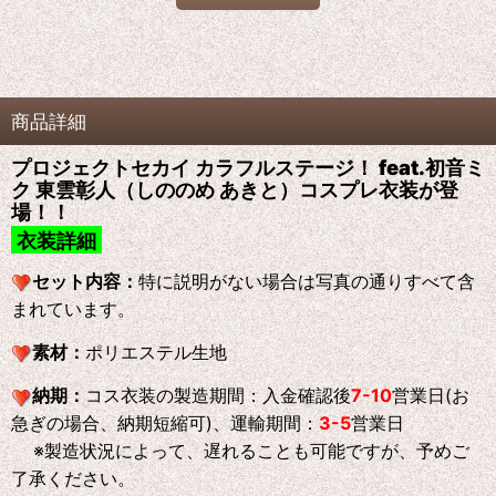
商品詳細
プロジェクトセカイ カラフルステージ！ feat.初音ミ
ク 東雲彰人（しののめ あきと）コスプレ衣装が登
場！！
衣装詳細
セット内容：
特に説明がない場合は写真の通りすべて含
まれています。
素材：
ポリエステル生地
納期：
コス衣装の製造期間：入金確認後
7-10
営業日(お
急ぎの場合、納期短縮可)、運輸期間：
3-5
営業日
※製造状況によって、遅れることも可能ですが、予めご
了承ください。